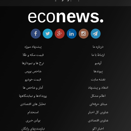
eco
news
●
درباره ما
پیشنهاد سوژه
ارتباط با ما
قیمت سکه و طلا
آرشیو
نرخ ها و نمودارها
پیوندها
شاخص بورس
نقشه سایت
قیمت خودرو
انتقاد و پیشنهاد
آمار و شاخص ها
اعلام مشکل
رویدادها و نمایشگاهها
میثاق حرفه‌ای
تحلیل های اقتصادی
عناوین کل اخبار
استخدام
عناوین اقتصادی
بولتن خبری
اخبار اکو
نیازمندیهای رایگان