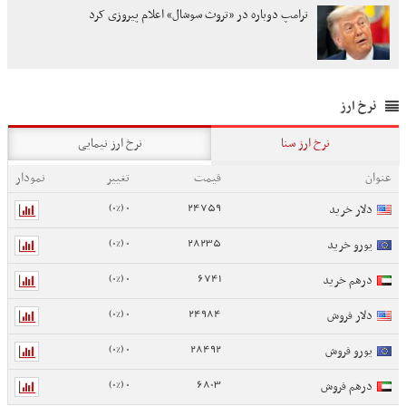
ترامپ دوباره در «تروث سوشال» اعلام پیروزی کرد
نرخ ارز
نرخ ارز سنا
نرخ ارز نیمایی
عنوان
قیمت
تغییر
نمودار
0 (0%)
24759
دلار خرید
0 (0%)
28235
یورو خرید
0 (0%)
6741
درهم خرید
0 (0%)
24984
دلار فروش
0 (0%)
28492
یورو فروش
0 (0%)
6803
درهم فروش