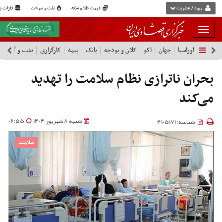
ورود / عضویت
قیمت طلا و سکه
نفت و سوخت
فلزات پا
بار
و
اوراسیا
جهان
اکو
کلان و بودجه
بانک
بیمه
کارگزاری
نفت و گاز
پ
بسته
نمودن
فهرست
بحران ناترازی نظام سلامت را تهدید
می‌کند
شنبه 8 شهریور 1404
06:55
شناسه: 4105171
سلامت