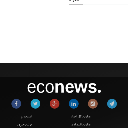
eco
news
●
عناوین کل اخبار
استخدام
عناوین اقتصادی
بولتن خبری