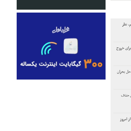
م، نظر
برای خروج
حل بحران
ن حذف
این ۳ گروه از امروز