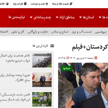
قیمت طلا و سکه
نفت و سوخت
فلزات پایه
کالاه
نیازمندی ها
 ها
استان‌ها
مناطق آزاد
چندرسانه‌ای
پتروشیمی
صنعت آب و برق
صنایع و معادن
تجارت و بازرگانی
کار و تعاون
اقتصاد
 کردستان+فیلم
تازه ترین ها
تلاش هدفمند برای اعمال 
جمعه 7 شهریور 1404
18:35
دولت «پدرو سانچز»
استانها
فوری/ وعده پزشکیان برای 
مبلغ کالابرگ
قانون جدید بازنشستگی اع
این افراد باید 5 سال بیشتر کار کنند