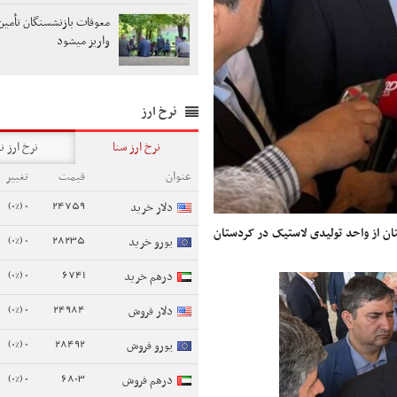
معوقات بازنشستگان تأمین
واریز میشود
نرخ ارز
نرخ ارز سنا
نرخ ارز ن
عنوان
قیمت
تغییر
0 (0%)
24759
دلار خرید
تان از واحد تولیدی لاستیک در کردستان
0 (0%)
28235
یورو خرید
0 (0%)
6741
درهم خرید
0 (0%)
24984
دلار فروش
0 (0%)
28492
یورو فروش
0 (0%)
6803
درهم فروش