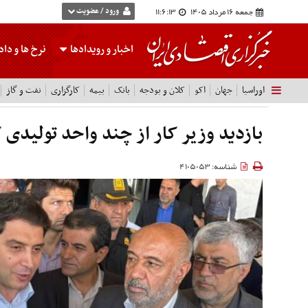
جمعه 16 مرداد 1405
11:6:13
ورود / عضویت
اخبار و رویدادها
نرخ ها
و داده
اوراسیا
جهان
اکو
کلان و بودجه
بانک
بیمه
کارگزاری
نفت و گاز
بازدید وزیر کار از چند واحد تولیدی
شناسه: 4105053