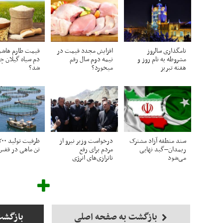
نامگذاری سالروز
افزایش مجدد قیمت در
قیمت طارم هاشم
مشروطه به نام روز و
نیمه دوم سال رقم
دم سیاه گیلان چ
هفته تبریز
میخورد؟
شد؟
سند منطقه آزاد مشترک
درخواست وزیر نیرو از
ریمدان–گبد نهایی
مردم برای رفع
تن ماهی در قفس
می‌شود
ناترازی‌های انرژی
بازگشت به صفحه اصلی
بازگشت