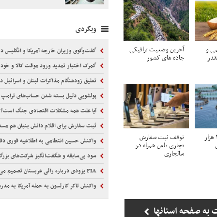
وبگردی
ی و
آخرین وضعیت ترافیکی
گفت‌وگوی وزیران خارجه آمریکا و انگلیس درباره ت
قدر
جاده های کشور
گمرک اختیار تمدید ورود موقت کالا و خودرو را ا
تعلیق زودهنگام مذاکرات لبنان و اسرائیل د
پولشویی دلیل بسته شدن حساب‌های ترامپ
آیا علت همه مشکلات اقتصادی جنگ است؟
ثبت سفارش برای اقلام دانش بنیان هم مس
ظرفیت تولید ۲۰۰ هزار
توقف ثبت سفارش
واکنش حسین انتظامی به اطلاعیه فوری دفت
تجاری تلفن همراه در
سالجاری
سود بی‌سابقه و شگفت‌انگیز شرکت‌های بزرگ
FIA یزودی درباره رالی عربستان تصمیم می‌گیرد
واکنش تاکر کارلسون به حمله آمریکا به مدر
 به صفحه استانها