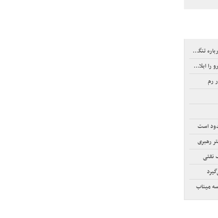
نگه هرمز
بلاغ کرد
ر رم
دود است
ر رهبری
 نفتی
سه میناب