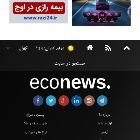
دمای کنونی: 34 °
eco
news
●
درباره ما
پیشنهاد سوژه
ارتباط با ما
قیمت سکه و طلا
آرشیو
نرخ ها و نمودارها