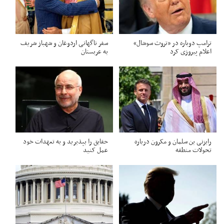
ترامپ دوباره در «تروث سوشال»
سفر ناگهانی اردوغان و شهباز شریف
اعلام پیروزی کرد
به عربستان
رایزنی بن سلمان و مکرون درباره
حقایق را بپذیرید و به تعهدات خود
تحولات منطقه
عمل کنید