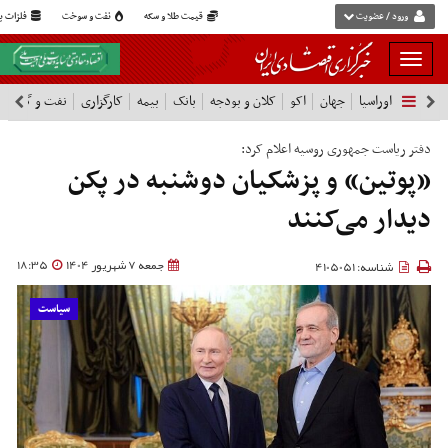
ورود / عضویت
قیمت طلا و سکه
نفت و سوخت
فلزات پا
بار
و
اوراسیا
جهان
اکو
کلان و بودجه
بانک
بیمه
کارگزاری
نفت و گاز
پ
بسته
نمودن
فهرست
دفتر ریاست جمهوری روسیه اعلام کرد:
«پوتین» و پزشکیان دوشنبه در پکن
دیدار می‌کنند
جمعه 7 شهریور 1404
18:35
شناسه: 4105051
سیاست