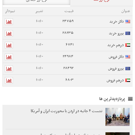
عنوان
قیمت
تغییر
نمودار
0 (0%)
24759
دلار خرید
0 (0%)
28235
یورو خرید
0 (0%)
6741
درهم خرید
0 (0%)
24984
دلار فروش
0 (0%)
28492
یورو فروش
0 (0%)
6803
درهم فروش
پربازدیدترین ها
نشست ۴ جانبه در اردن با محوریت ایران و آمریکا