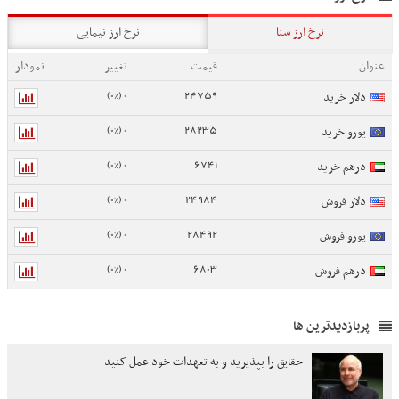
نرخ ارز سنا
نرخ ارز نیمایی
عنوان
قیمت
تغییر
نمودار
0 (0%)
24759
دلار خرید
0 (0%)
28235
یورو خرید
0 (0%)
6741
درهم خرید
0 (0%)
24984
دلار فروش
0 (0%)
28492
یورو فروش
0 (0%)
6803
درهم فروش
پربازدیدترین ها
حقایق را بپذیرید و به تعهدات خود عمل کنید