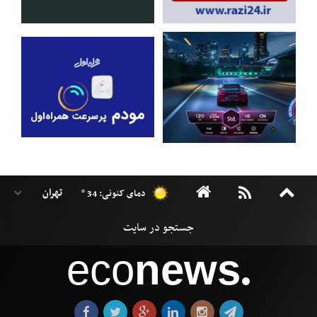
دمای کنونی: 34 °
eco
news
●