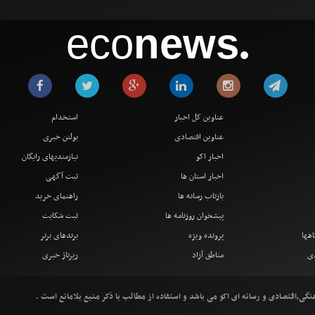
eco
news
●
عناوین کل اخبار
استخدام
عناوین اقتصادی
بولتن خبری
اخبار اکو
نیازمندیهای رایگان
اخبار استان ها
ثبت آگهی
بازتاب رسانه ها
راهنمای خرید
پیشخوان روزنامه ها
ثبت شکایت
اهها
پرونده ویژه
برندهای برتر
دی
مناطق آزاد
رپرتاژ خبری
ی،اقتصادی و رسانه ای اکو می باشد و استفاده از مطالب با ذکر منبع بلامانع است .