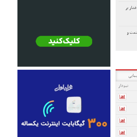
فشار بر
صنعت و
یمایی
نمودار