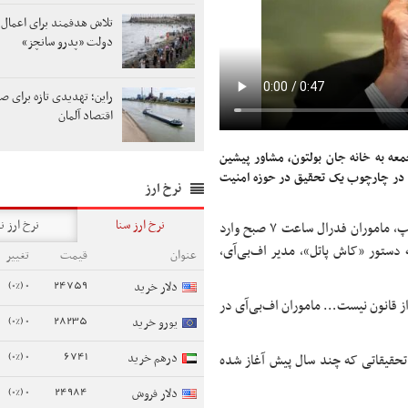
تلاش هدفمند برای اعمال 
دولت «پدرو سانچز»
راین؛ تهدیدی تازه برای 
اقتصاد آلمان
عه به خانه جان بولتون، مشاور پیشین
ت در چارچوب یک تحقیق در حوزه امنیت
نرخ ارز
نرخ ارز سنا
نرخ ارز ن
به گفته یک مقام دولت پیشین ترامپ، ماموران فدرال ساعت ۷ صبح وارد
ه دستور «کاش پاتل»، مدیر اف‌بی‌آی،
عنوان
قیمت
تغییر
0 (0%)
24759
دلار خرید
از قانون نیست… ماموران اف‌بی‌آی در
0 (0%)
28235
یورو خرید
0 (0%)
6741
درهم خرید
 تحقیقاتی که چند سال پیش آغاز شده
0 (0%)
24984
دلار فروش