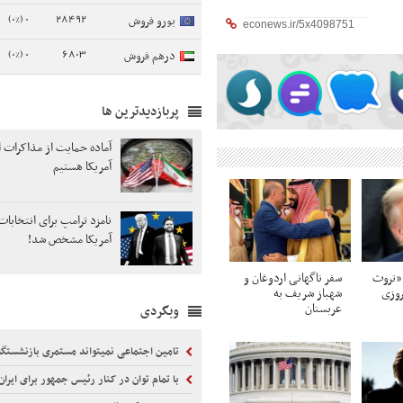
0 (0%)
28492
یورو فروش
0 (0%)
6803
درهم فروش
پربازدیدترین ها
آماده حمایت از مذاکرات ای
آمریکا هستیم
آمریکا مشخص شد!
 «تروث
سفر ناگهانی اردوغان و
روزی
شهباز شریف به
عربستان
وبگردی
تامین اجتماعی نمیتواند مستمری بازنشستگان را 
با تمام توان در کنار رئیس جمهور برای ایران ا