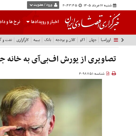
شنبه 17 مرداد 1405
20:43:46
ورود / عضویت
اخبار و رویدادها
نرخ ها
و داده
اوراسیا
جهان
اکو
کلان و بودجه
بانک
بیمه
کارگزاری
نفت و گا
تصاویری از یورش اف‌بی‌آی به خانه ج
شناسه: 4098751