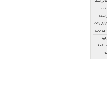
نائی است
 شدند
ر است!
فزایش یافت
ن مهاجرت!
صاد جهان
تار