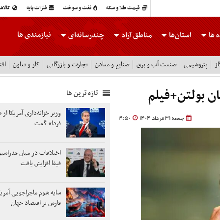
قیمت طلا و سکه
نفت و سوخت
فلزات پایه
کالاه
نیازمندی ها
 ها
استان‌ها
مناطق آزاد
چندرسانه‌ای
ز
پتروشیمی
صنعت آب و برق
صنایع و معادن
تجارت و بازرگانی
کار و تعاون
اقت
ان بولتن+فیلم
تازه ترین ها
وزیر خزانه‌داری آمریکا از «
جمعه 31 مرداد 1404
19:50
فردا» گفت
اختلافات در میان فدراسی
فیفا افزایش یافت
سایه شوم ماجراجویی آمریک
فارس بر اقتصاد جهان