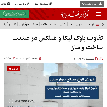
ورود / عضویت
قیمت طلا و سکه
نفت و سوخت
فلزات پا
بار
و
اوراسیا
جهان
اکو
کلان و بودجه
بانک
بیمه
کارگزاری
نفت و گاز
پ
بسته
نمودن
فهرست
تفاوت بلوک لیکا و هبلکس در صنعت
ساخت و ساز
جمعه 31 مرداد 1404
03:58
شناسه: 4098138
شرکت ها