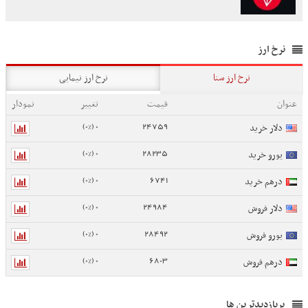
نرخ ارز
نرخ ارز سنا
نرخ ارز نیمایی
عنوان
قیمت
تغییر
نمودار
0 (0%)
24759
دلار خرید
0 (0%)
28235
یورو خرید
0 (0%)
6741
درهم خرید
0 (0%)
24984
دلار فروش
0 (0%)
28492
یورو فروش
0 (0%)
6803
درهم فروش
پربازدیدترین ها