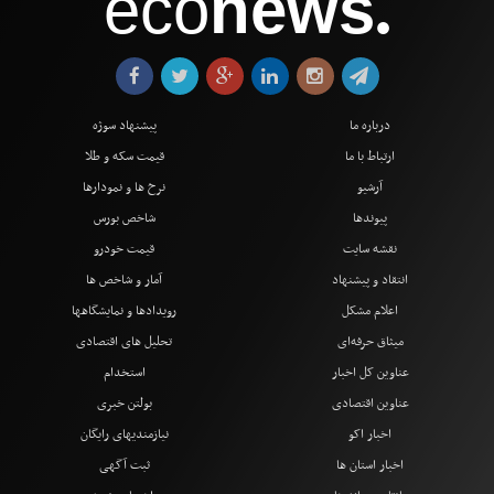
eco
news
●
درباره ما
پیشنهاد سوژه
ارتباط با ما
قیمت سکه و طلا
آرشیو
نرخ ها و نمودارها
پیوندها
شاخص بورس
نقشه سایت
قیمت خودرو
انتقاد و پیشنهاد
آمار و شاخص ها
اعلام مشکل
رویدادها و نمایشگاهها
میثاق حرفه‌ای
تحلیل های اقتصادی
عناوین کل اخبار
استخدام
عناوین اقتصادی
بولتن خبری
اخبار اکو
نیازمندیهای رایگان
اخبار استان ها
ثبت آگهی