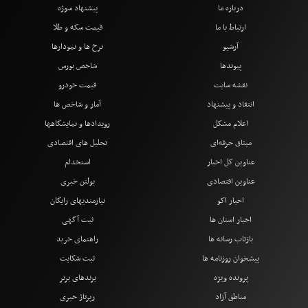
درباره ما
پیشنهاد سوژه
ارتباط با ما
قیمت سکه و طلا
آرشیو
نرخ ها و نمودارها
پیوندها
شاخص بورس
نقشه سایت
قیمت خودرو
انتقاد و پیشنهاد
آمار و شاخص ها
اعلام مشکل
رویدادها و نمایشگاهها
میثاق حرفه‌ای
تحلیل های اقتصادی
عناوین کل اخبار
استخدام
عناوین اقتصادی
بولتن خبری
اخبار اکو
نیازمندیهای رایگان
اخبار استان ها
ثبت آگهی
بازتاب رسانه ها
راهنمای خرید
پیشخوان روزنامه ها
ثبت شکایت
پرونده ویژه
برندهای برتر
مناطق آزاد
رپرتاژ خبری