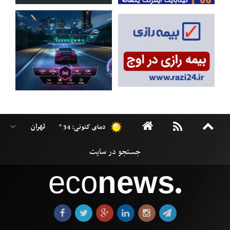
دمای کنونی: 34 °
eco
news
●