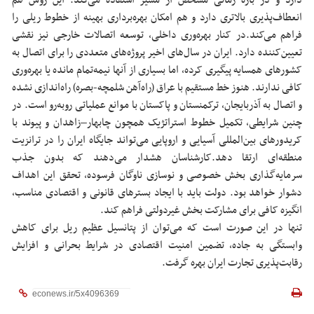
انعطاف‌پذیری بالاتری دارد و هم امکان بهره‌برداری بهینه از خطوط ریلی را
فراهم می‌کند.
در کنار بهره‌وری داخلی، توسعه اتصالات خارجی نیز نقشی
تعیین‌کننده دارد. ایران در سال‌های اخیر پروژه‌های متعددی را برای اتصال به
کشورهای همسایه پیگیری کرده، اما بسیاری از آنها نیمه‌تمام مانده یا بهره‌وری
کافی ندارند.
هنوز خط مستقیم با عراق (راه‌آهن شلمچه-بصره) راه‌اندازی نشده
و اتصال به آذربایجان، ترکمنستان و پاکستان با موانع عملیاتی روبه‌رو است.
در
چنین شرایطی، تکمیل خطوط استراتژیک همچون چابهار–زاهدان و پیوند با
کریدورهای بین‌المللی آسیایی و اروپایی می‌تواند جایگاه ایران را در ترانزیت
منطقه‌ای ارتقا دهد.
کارشناسان هشدار می‌دهند که بدون جذب
سرمایه‌گذاری بخش خصوصی و نوسازی ناوگان فرسوده، تحقق این اهداف
دشوار خواهد بود. دولت باید با ایجاد بسترهای قانونی و اقتصادی مناسب،
انگیزه کافی برای مشارکت بخش غیردولتی فراهم کند.
تنها در این صورت است که می‌توان از پتانسیل عظیم ریل برای کاهش
وابستگی به جاده، تضمین امنیت اقتصادی در شرایط بحرانی و افزایش
رقابت‌پذیری تجارت ایران بهره گرفت.