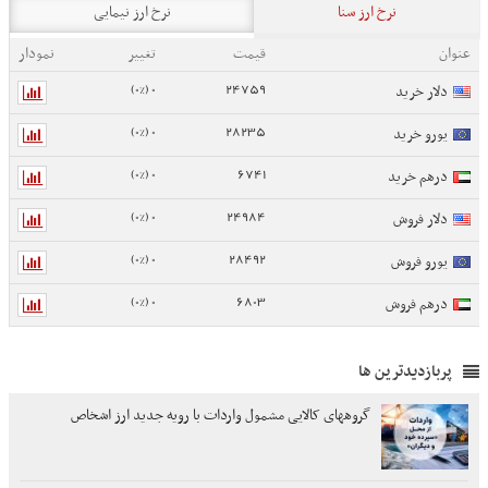
نرخ ارز سنا
نرخ ارز نیمایی
عنوان
قیمت
تغییر
نمودار
0 (0%)
24759
دلار خرید
0 (0%)
28235
یورو خرید
0 (0%)
6741
درهم خرید
0 (0%)
24984
دلار فروش
0 (0%)
28492
یورو فروش
0 (0%)
6803
درهم فروش
پربازدیدترین ها
گروههای کالایی مشمول واردات با رویه جدید ارز اشخاص