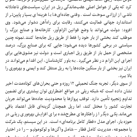
کرد که یکی از عوامل اصلی عقب‌ماندگی ریل در ایران، سیاست‌های ناعادلانه
ناشی از ارزانی سوخت است. وقتی جاده‌ای‌ها با هزینه‌ای بسیار پایین‌تر از
استاندارد جهانی فعالیت می‌کنند، رقابت برای راه‌آهن دشوار می‌شود.
وی
افزود: دولت می‌تواند با وضع قوانین الزام‌آور، کارخانه‌ها و صنایع بزرگ را
موظف کند بخشی از بار خود را فقط از طریق ریل جابه‌جا کنند.
نمونه چنین
سیاستی در برخی کشورها دیده می‌شود؛ جایی که برای صنایع بزرگ، درصد
مشخصی از حمل بار از طریق ریل اجباری است و دولت نیز مشوق‌هایی برای
اجرای این الزام در نظر می‌گیرد. به باور کارشناسان، این اقدام می‌تواند در
ایران نیز بخشی از بار سنگین جاده‌ها را به ریل منتقل کند و ایمنی و بهره‌وری را
بالا ببرد.
از سوی دیگر، تجربه جنگ تحمیلی ۱۲ روزه و حتی بحران‌های کوتاه‌مدت اخیر
نشان داده است که شبکه ریلی در مواقع اضطراری توان بیشتری برای تضمین
تداوم زنجیره تأمین دارد. توقف پروازها یا محدودیت جاده‌ها می‌تواند جریان
تجارت کشور را مختل کند، اما ریل همچنان گزینه‌ای قابل اعتماد باقی
می‌ماند.
یکی دیگر از راهکارهای مطرح‌شده برای افزایش بهره‌وری ریلی در
حوزه بار، اجرای مدل «قطار کامل برنامه‌ای» است. در این سیستم، یک شرکت
یا مجموعه، مدیریت کامل قطار – شامل واگن‌ها و لوکوموتیو – را در اختیار
دارد و در بازه زمانی مشخص از مسیر استفاده می‌کند. این روش هم