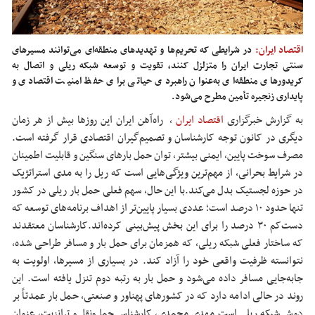
اقتصاد ایران:
در شرایطی که تحریم‌ها و تهدیدهای منطقه‌ای می‌توانند مسیرهای
سنتی تجارت ایران را متزلزل کنند، تقویت و توسعه شبکه ریلی و اتصال به
کریدورهای منطقه‌ای به‌عنوان راهبردی حیاتی برای حفظ امنیت اقتصادی و
پایداری زنجیره تأمین مطرح می‌شود.
به گزارش خبرگزاری
اقتصاد ایران
،
راه‌آهن ایران این روزها بیش از هر زمان
دیگری در کانون توجه کارشناسان و تصمیم‌گیران اقتصادی قرار گرفته است.
مصرف سوخت پایین، ایمنی بیشتر، توان حمل بارهای سنگین و قابلیت اطمینان
در شرایط بحرانی، از مهم‌ترین ویژگی‌هایی است که ریل را به مدی استراتژیک
در حوزه لجستیک بدل می‌کند.
با این حال، سهم فعلی حمل بار ریلی در کشور
تنها حدود ۱۰ درصد است؛ عددی بسیار پایین‌تر از اهداف برنامه‌های توسعه که
دست‌کم ۳۰ درصد را برای این بخش پیش‌بینی کرده‌اند.
کارشناسان معتقدند
که ساختار فعلی شبکه ریلی، که همزمان برای حمل بار و مسافر طراحی شده،
نتوانسته ظرفیت واقعی خود را آزاد کند. در بسیاری از مسیرها، اولویت به
جابه‌جایی مسافر داده می‌شود و حمل بار به رتبه دوم تنزل یافته است. این
روند در حالی ادامه دارد که در کشورهای پهناور و صنعتی، حمل بار عمدتاً بر
دوش شبکه ریلی است.
مهدی محمدی، کارشناس حمل‌ونقل و ترانزیت، عنوان