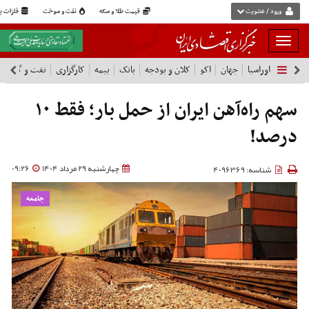
ورود / عضویت
قیمت طلا و سکه
نفت و سوخت
فلزات پا
بار
و
اوراسیا
جهان
اکو
کلان و بودجه
بانک
بیمه
کارگزاری
نفت و گاز
پ
بسته
نمودن
فهرست
سهم راه‌آهن ایران از حمل بار؛ فقط ۱۰
درصد!
چهارشنبه 29 مرداد 1404
09:26
شناسه: 4096369
جامعه