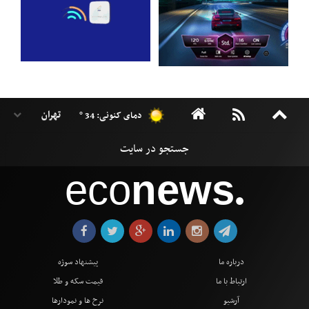
دمای کنونی: 34 °
eco
news
●
درباره ما
پیشنهاد سوژه
ارتباط با ما
قیمت سکه و طلا
آرشیو
نرخ ها و نمودارها