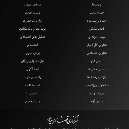
پیوندها
شاخص بورس
نقشه سایت
قیمت خودرو
انتقاد و پیشنهاد
آمار و شاخص ها
اعلام مشکل
رویدادها و نمایشگاهها
میثاق حرفه‌ای
تحلیل های اقتصادی
عناوین کل اخبار
استخدام
عناوین اقتصادی
بولتن خبری
اخبار اکو
نیازمندیهای رایگان
اخبار استان ها
ثبت آگهی
بازتاب رسانه ها
راهنمای خرید
پیشخوان روزنامه ها
ثبت شکایت
پرونده ویژه
برندهای برتر
مناطق آزاد
رپرتاژ خبری