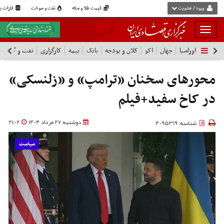
ورود / عضویت
قیمت طلا و سکه
نفت و سوخت
فلزات پا
بار
و
اوراسیا
جهان
اکو
کلان و بودجه
بانک
بیمه
کارگزاری
نفت و گاز
پ
بسته
نمودن
فهرست
محورهای سخنان «ترامپ» و «زلنسکی»
در کاخ سفید+فیلم
دوشنبه 27 مرداد 1404
21:02
شناسه: 4095319
سیاست