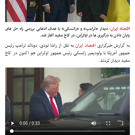
اقتصاد ایران:
دیدار «ترامپ» و «زلنسکی» با هدف ادعایی بررسی راه حل های
پایان دادن به درگیری ها در اوکراین، در کاخ سفید آغاز شد.
به گزارش خبرگزاری
اقتصاد ایران
ب
ه نقل از
راشا
تودی
، دونالد ترامپ رئیس
جمهور آمریکا با
ولودیمیر
زلنسکی
رئیس جمهور اوکراین هم اکنون در کاخ
سفید دیدار کردند.