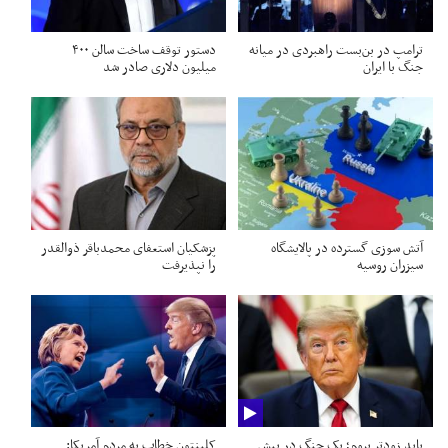
ترامپ در بن‌بست راهبردی در میانه
دستور توقف ساخت سالن ۴۰۰
جنگ با ایران
میلیون دلاری صادر شد
آتش سوزی گسترده در پالایشگاه
پزشکیان استعفای محمدباقر ذوالقدر
سیزران روسیه
را نپذیرفت
باید زودتر بروم؛ یک جنگ در پیش
کلینتون خطاب به مردم آمریکا: