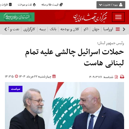
ورود / عضویت
قیمت طلا و سکه
نفت و سوخت
فلزات پا
بار
و
اوراسیا
جهان
اکو
کلان و بودجه
بانک
بیمه
کارگزاری
نفت و گاز
پ
بسته
نمودن
فهرست
رئیس جمهور لبنان:
حملات اسرائیل چالشی علیه تمام
لبنانی هاست
چهارشنبه 22 مرداد 1404
14:35
شناسه: 4090376
سیاست