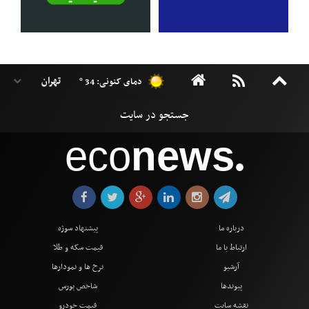
دمای کنونی: 34 °
eco
news
●
درباره ما
پیشنهاد سوژه
ارتباط با ما
قیمت سکه و طلا
آرشیو
نرخ ها و نمودارها
پیوندها
شاخص بورس
نقشه سایت
قیمت خودرو