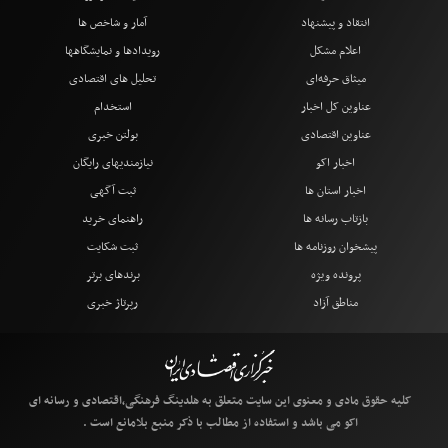
انتقاد و پیشنهاد
آمار و شاخص ها
اعلام مشکل
رویدادها و نمایشگاهها
میثاق حرفه‌ای
تحلیل های اقتصادی
عناوین کل اخبار
استخدام
عناوین اقتصادی
بولتن خبری
اخبار اکو
نیازمندیهای رایگان
اخبار استان ها
ثبت آگهی
بازتاب رسانه ها
راهنمای خرید
پیشخوان روزنامه ها
ثبت شکایت
پرونده ویژه
برندهای برتر
مناطق آزاد
رپرتاژ خبری
کلیه حقوق مادی و معنوی این سایت متعلق به هلدینگ فرهنگی،اقتصادی و رسانه ای
اکو می باشد و استفاده از مطالب با ذکر منبع بلامانع است .