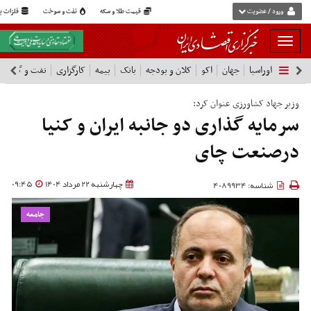
ورود / عضویت
قیمت طلا و سکه
نفت و سوخت
فلزات پا
بار
و
اوراسیا
جهان
اکو
کلان و بودجه
بانک
بیمه
کارگزاری
نفت و گاز
پ
بسته
نمودن
فهرست
وزیر جهاد کشاورزی عنوان کرد:
سرمایه گذاری دو جانبه ایران و کنیا
درصنعت چای
چهارشنبه 22 مرداد 1404
09:45
شناسه: 4089934
جامعه