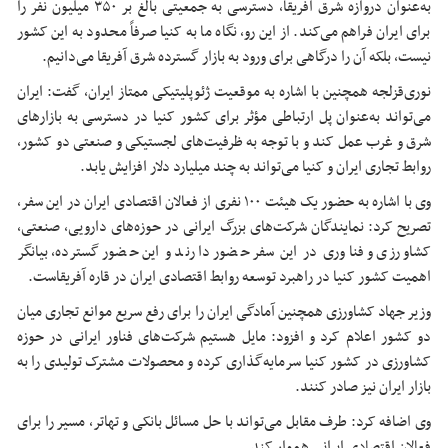
به‌عنوان دروازه شرق آفریقا، دسترسی به جمعیتی بالغ بر ۳۵۰ میلیون نفر را
برای ایران فراهم می‌کند. از این رو، نگاه ما به کنیا صرفاً محدود به این کشور
نیست، بلکه آن را درگاهی برای ورود به بازار گسترده شرق آفریقا می‌دانیم.
نوری‌قزلجه همچنین با اشاره به موقعیت ژئوپلیتیکی ممتاز ایران، گفت: ایران
می‌تواند به‌عنوان پل ارتباطی مؤثر برای کشور کنیا در دسترسی به بازارهای
شرق و غرب عمل کند و با توجه به ظرفیت‌های لجستیکی و صنعتی دو کشور،
روابط تجاری ایران و کنیا می‌تواند به چند میلیارد دلار افزایش یابد.
وی با اشاره به حضور یک هیئت ۱۰۰ نفری از فعالان اقتصادی ایران در این سفر،
تصریح کرد: نمایندگان شرکت‌های بزرگ ایرانی در حوزه‌های دارویی، صنعتی،
کشاورزی و فناوری در این سفر حضور دارند و این حضور گسترده، بیانگر
اهمیت کشور کنیا در راهبرد توسعه روابط اقتصادی ایران در قاره آفریقاست.
وزیر جهاد کشاورزی همچنین آمادگی ایران را برای رفع سریع موانع تجاری میان
دو کشور اعلام کرد و افزود: مایل هستیم شرکت‌های
فناور
ایرانی در حوزه
کشاورزی در کشور کنیا سرمایه‌گذاری کرده و محصولات مشترک تولیدی را به
بازار ایران نیز صادر کنند.
وی اضافه کرد: طرف مقابل می‌تواند با حل مسائل بانکی و تهاتر، مسیر را برای
فعالان اقتصادی ایرانی هموار کند.