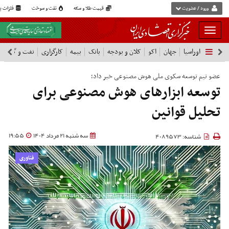
ورود / عضویت
قیمت طلا و سکه
نفت و سوخت
فلزات پا
بار
و
اوراسیا
جهان
اکو
کلان و بودجه
بانک
بیمه
کارگزاری
نفت و گاز
پ
بسته
نمودن
فهرست
عضو تیم توسعه سکوی ملی هوش مصنوعی خبر داد؛
توسعه ابزارهای هوش مصنوعی برای
تحلیل قوانین
سه شنبه 21 مرداد 1404
19:55
شناسه: 4089573
فناوری