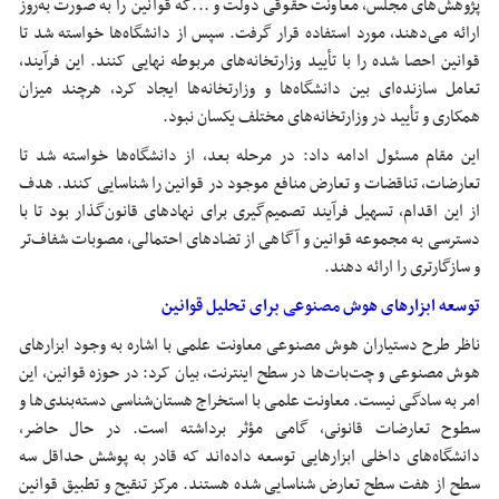
پژوهش‌های مجلس، معاونت حقوقی دولت و ...که قوانین را به صورت به‌روز
ارائه می‌دهند، مورد استفاده قرار گرفت. سپس از دانشگاه‌ها خواسته شد تا
قوانین احصا شده را با تأیید وزارتخانه‌های مربوطه نهایی کنند. این فرآیند،
تعامل سازنده‌ای بین دانشگاه‌ها و وزارتخانه‌ها ایجاد کرد، هرچند میزان
همکاری و تأیید در وزارتخانه‌های مختلف یکسان نبود.
این مقام مسئول ادامه داد: در مرحله بعد، از دانشگاه‌ها خواسته شد تا
تعارضات، تناقضات و تعارض منافع موجود در قوانین را شناسایی کنند. هدف
از این اقدام، تسهیل فرآیند تصمیم‌گیری برای نهادهای قانون‌گذار بود تا با
دسترسی به مجموعه قوانین و آگاهی از تضادهای احتمالی، مصوبات شفاف‌تر
و سازگارتری را ارائه دهند.
توسعه ابزارهای هوش مصنوعی برای تحلیل قوانین
ناظر طرح دستیاران هوش مصنوعی معاونت علمی با اشاره به وجود ابزارهای
هوش مصنوعی و چت‌بات‌ها در سطح اینترنت، بیان کرد: در حوزه قوانین، این
امر به سادگی نیست. معاونت علمی با استخراج هستان‌شناسی دسته‌بندی‌ها و
سطوح تعارضات قانونی، گامی مؤثر برداشته است. در حال حاضر،
دانشگاه‌های داخلی ابزارهایی توسعه داده‌اند که قادر به پوشش حداقل سه
سطح از هفت سطح تعارض شناسایی شده هستند. مرکز تنقیح و تطبیق قوانین