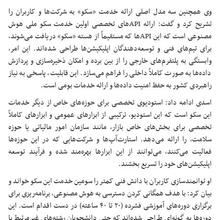
وی همچنین سه مدل اصلی ارائه خدمت «سکو» به شرکت‌ها و کاربران را
تشریح کرد و گفت: ارائه APIهای تخصصی اولین خدمت سکو ملی هوش
مصنوعی است که این APIها که مستقیماً از هسته «سکو» دریافت می‌شوند،
برای تیم‌های فنی و توسعه‌دهندگان اپلیکیشن‌ها طراحی شده‌اند. این امر،
وابستگی به پلتفرم‌های خارجی را از بین برده و امکان ذخیره‌سازی و پردازش
داده‌ها به صورت کاملاً داخلی را فراهم می‌سازد. این قابلیت، پاسخی به نیاز
راهبردی کشور به حفظ امنیت داده‌ها و ارائه خدمات بومی است.
اسدی ادامه داد: استودیوی تخصصی برای حوزه‌های خاص از دیگر خدمات
این سکو است که این استودیو، ترکیبی از ابزارهای عمومی و ابزارهای کاملاً
تخصصی برای بخش‌های خاص بازار، مانند سازمان امور مالیاتی یا حوزه
سلامت، را ارائه می‌دهد. استارت‌آپ‌ها و شرکت‌هایی که در این حوزه‌ها
فعالیت می‌کنند، می‌توانند از این ابزارها بهره‌مند شده و فرآیند توسعه
اپلیکیشن‌های خود را تسریع بخشند.
او توانمندسازی کاربران با دانش فنی کمتر را سومین خدمت این سکو خواند و
بیان کرد: با هدف همگانی کردن دسترسی به هوش مصنوعی، برنامه‌ریزی برای
برگزاری دوره‌های آموزشی فشرده (۲۰ تا ۴۰ ساعته) در دست اقدام است. این
دوره‌ها به گونه‌ای طراحی شده‌اند که حتی دانشجویان رشته‌های غیرمرتبط یا