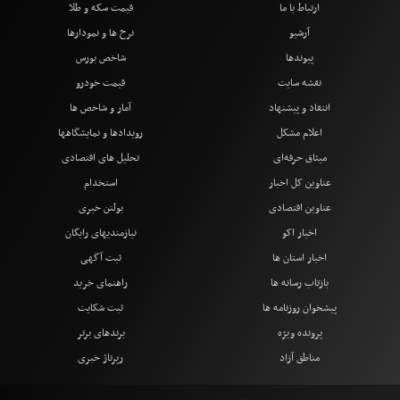
ارتباط با ما
قیمت سکه و طلا
آرشیو
نرخ ها و نمودارها
پیوندها
شاخص بورس
نقشه سایت
قیمت خودرو
انتقاد و پیشنهاد
آمار و شاخص ها
اعلام مشکل
رویدادها و نمایشگاهها
میثاق حرفه‌ای
تحلیل های اقتصادی
عناوین کل اخبار
استخدام
عناوین اقتصادی
بولتن خبری
اخبار اکو
نیازمندیهای رایگان
اخبار استان ها
ثبت آگهی
بازتاب رسانه ها
راهنمای خرید
پیشخوان روزنامه ها
ثبت شکایت
پرونده ویژه
برندهای برتر
مناطق آزاد
رپرتاژ خبری