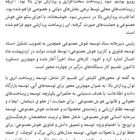
روبرو بودیم، نبود زیرساخت سخت‌افزاری و پردازش توان بالا بود. اگرچه
زیرساخت‌های محلی توسط برخی بخش‌های دولتی و خصوصی فراهم شده بود،
اما قدرت پردازشی بالا در دسترس نبود. خوشبختانه، با اجرای سکو ملی هوش
مصنوعی و حمایت‌های صورت گرفته، این زیرساخت پردازشی مهم فراهم شده
است.
رئیس دبیرخانه ستاد توسعه هوش مصنوعی همچنین به تصویب تشکیل «ستاد
توسعه فناوری و کاربرد هوش مصنوعی» توسط هیئت دولت در اردیبهشت ماه
امسال اشاره کرد و افزود: کارهای ستاد اخیراً آغاز شده و مهم‌ترین دستاورد
تاکنون، تقسیم کار دستگاه‌های درگیر در چهارده محور است.
به گفته او، محورهای کلیدی این تقسیم کار شامل: توسعه زیرساخت ابری با
توان پردازش بالا: به عنوان مهم‌ترین محور برای توسعه‌های آتی، توسعه بازارگاه
داده و اطلاعات: با هدف دستیابی به حکمرانی یکپارچه، توسعه زیرساخت‌های
حقوقی و قانونی هوش مصنوعی: برای حمایت از حقوق ذینفعان، ایجاد و
توسعه نظام ارزیابی و رتبه‌بندی محصولات و خدمات هوش مصنوعی، توسعه
سرمایه انسانی هوش مصنوعی: شامل حفظ و تربیت متخصصان، فرهنگ‌سازی
و ترویج: با اهتمام ویژه، توسعه و تعمیق دانش و فناوری هوش مصنوعی: برای
حفظ توازن با تحولات جهانی، توسعه مدل‌های زبانی بزرگ و کوچک: از جمله