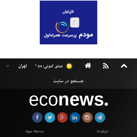
دمای کنونی: 34 °
eco
news
●
درباره ما
پیشنهاد سوژه