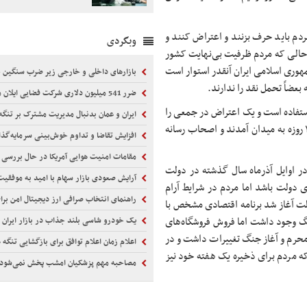
مردم باید حرف بزنند و اعتراض کنند و
وبگردی
ر حالی که مردم ظرفیت بی‌نهایت کشور
مهوری اسلامی ایران آنقدر استوار است
بازارهای داخلی و خارجی زیر ضرب سنگین
 بعضاً تحمل نقد را ندارند.
ضرر 541 میلیون دلاری شرکت فضایی ایلان ماسک
ستفاده است و یک اعتراض در جمعی را
ایران و عمان بدنبال مدیریت مشترک بر تنگه
به حساب مخالفت با حکومت و نظام قرار می‌دهد اما مردم در جنگ ۱۲ روزه به میدان آمدند و اصحاب رسانه
افزایش تقاضا و تداوم خوش‌بینی سرمایه‌گذاران
مقامات امنیت هوایی آمریکا در حال بررسی
در اوایل آذرماه سال گذشته در دولت
آرایش صعودی بازار سهام با امید به موفقی
ی دولت باشد اما مردم در شرایط آرام
راهنمای انتخاب صرافی ارز دیجیتال امن برای 
ولت آغاز شد برنامه اقتصادی مشخص با
 جنگ وجود داشت اما فروش فروشگاه‌های
یک خودرو شاسی بلند جذاب در بازار ایران
یدن ماه محرم و آغاز جنگ تغییرات داشت و در
اعلام زمان اعلام توافق برای بازگشایی تنگه 
که مردم برای ذخیره یک هفته خود نیز
مصاحبه مهم پزشکیان امشب پخش نمی‌شود