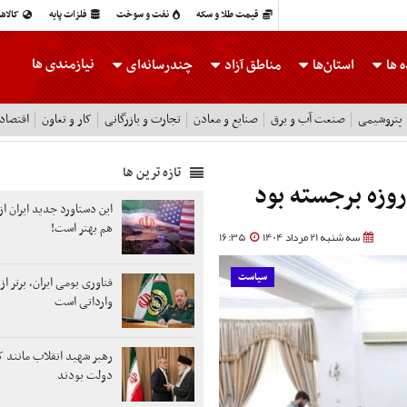
قیمت طلا و سکه
نفت و سوخت
فلزات پایه
کالاه
نیازمندی ها
 ها
استان‌ها
مناطق آزاد
چندرسانه‌ای
پتروشیمی
صنعت آب و برق
صنایع و معادن
تجارت و بازرگانی
کار و تعاون
اقتصاد
تازه ترین ها
این دستاورد جدید ایران از
هم بهتر است!
سه شنبه 21 مرداد 1404
16:35
سیاست
فناوری بومی ایران، برتر از
وارداتی است
رهبر شهید انقلاب مانند ک
دولت بودند