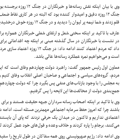
وی با بیان اینکه نقش رسانه‌ها 
جنگ ۱۲ روزه دقیق و امیدوار کننده بود که البته در هر کاری نقاط ضع
قلم زدند و شما نیمه پر لیوان را دیدید و در جنگ ۱۲ روزه خوش درخشیدید.
عارف با تاکید بر اینکه سختی شغل و ارتقای شغلی خبرنگاران همواره 
در نشست با خبرنگاران در سال گذشته مبنی بر اینکه چه اقداماتی برای
داد که مردم اعتماد کنند ادامه داد: در
است و می‌خواهیم نمره عملکرد رسانه‌ها عالی باشد.
معاون اول رئیس جمهور گفت: راهبرد دولت چهاردهم وفاق است که این وفا
مردم، گروه‌های سیاسی و اجتماعی و صاحبان اصلی انقلاب وفاق کنیم 
به مجلس را با وجود بازتاب‌های منفی پس بگیرد چرا که دولت چهاردهم ب
جمع‌بندی دولت از مخالفت‌ها این لایحه را پس گرفتیم.
وی با تاکید بر اینکه اصحاب رسانه سرداران جبهه حقیقت هستند و برای 
باشند چرا که امروز حفظ سرمایه اجتماعی مهمترین مسئله است، ادامه 
اعتمادی نداریم و تاکنون در میدان یک حرفی نزدند که پای آن بایستن
می‌کنند، برجام را پاره کردند و خلاف وعده و قول‌های خود عمل کردند لذ
وی ادامه داد: رژیم صهیونیستی روی همه
سفاکان
در طول تاریخ را سفید