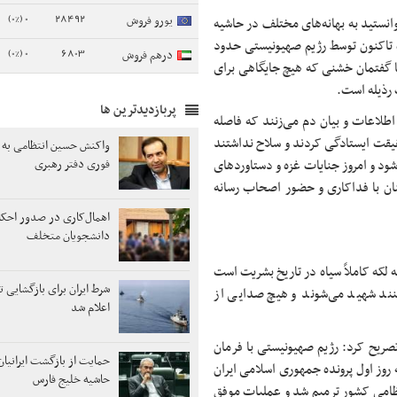
0 (0%)
28492
یورو فروش
۱ روزه شما خبرنگاران می‌توانستید به بهانه‌های مختلف در حاشیه
ور کردید و در غزه تاکنون توسط رژیم صهیونیستی حدود
0 (0%)
6803
درهم فروش
ه با گفتمان خشنی که هیچ جایگاهی برای
 رذیله است.
پربازدیدترین ها
اطلاعات و بیان دم می‌زنند که فاصله
حقیقت ایستادگی کردند و سلاح نداشتند
واکنش حسین انتظامی به ا
 شود و امروز جنایات غزه و دستاوردهای
فوری دفتر رهبری
 کند و دشمنان با فداکاری و حضور اصحاب رسانه
اهمال‌کاری در صدور احکام
دانشجویان متخلف
نایات غزه اوج سیاهی تمدن غرب در قرن ۲۱ است که لکه کاملاً سیاه در تاریخ بشریت است
شرط ایران برای بازگشایی ت
ی می‌کنند شهید می‌شوند و هیچ صدایی از
اعلام شد
س جمهور در خصوص عملکرد رسانه‌ها در جنگ ۱۲ روزه تصریح کرد: رژیم صهیونیستی با فرمان
حمایت از بازگشت ایرانیان
 روز اول پرونده جمهوری اسلامی ایران
حاشیه خلیج فارس
وند بود که در کمتر از ۲۴ ساعت بخش نظامی کشور ترمیم شد و عملیات موفق