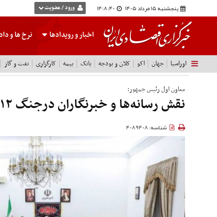
پنجشنبه 15 مرداد 1405
14:8:41
ورود / عضویت
اخبار و رویدادها
نرخ ها
و داده
اوراسیا
جهان
اکو
کلان و بودجه
بانک
بیمه
کارگزاری
نفت و گاز
معاون اول رئیس جمهور:
نقش رسانه‌ها و خبرنگاران درجنگ ۱۲روزه برجسته بود
شناسه: 4089408