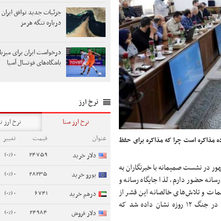
جزئیات جدید توافق ایران 
درباره تنگه هرمز
درخواست ایران برای میزبا
باشگاه‌های فوتسال آسیا
نرخ ارز
نرخ ارز سنا
نرخ ارز ن
عنوان
قیمت
تغییر
 مذاکره است چرا که مذاکره برای حفظ
0 (0%)
24759
دلار خرید
ر در نشست صمیمانه با خبرنگاران به
0 (0%)
28235
یورو خرید
رسانه حضور دارم، لذا جایگاه رسانه و
ات و تلاش‌های خالصانه این قشر از
0 (0%)
6741
درهم خرید
جامعه قدردانی کرد و گفت: کار خبرنگاری سخت و زیان‌آور است و در جنگ ۱۲ روزه نشان داده شد که
0 (0%)
24984
دلار فروش