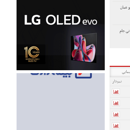
و عمان
نی جام
یمایی
نمودار