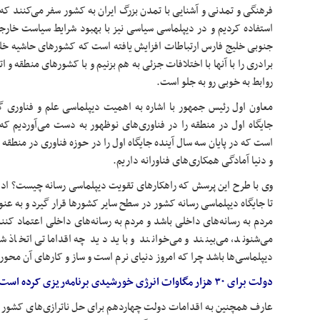
فرهنگی و تمدنی و آشنایی با تمدن بزرگ ایران به کشور سفر می‌کنند 
استفاده کردیم و در دیپلماسی سیاسی نیز با بهبود شرایط سیاست خار
جنوبی خلیج فارس ارتباطات افزایش یافته است که کشورهای حاشیه خلیج
برادری را با آنها با اختلافات جزئی به هم بزنیم و با کشورهای منطقه و ا
روابط به خوبی رو به جلو است.
معاون اول رئیس جمهور با اشاره به اهمیت دیپلماسی علم و فناوری گف
جایگاه اول در منطقه را در فناوری‌های نوظهور به دست می‌آوردیم که
است که در پایان سه سال آینده جایگاه اول را در حوزه فناوری در منطقه 
و دنیا آمادگی همکاری‌های
فناورانه
داریم.
وی با طرح این پرسش که راهکارهای تقویت دیپلماسی رسانه چیست؟ ادام
تا جایگاه دیپلماسی رسانه کشور در سطح سایر کشورها قرار گیرد و به عنوا
مردم به رسانه‌های داخلی باشد و مردم به رسانه‌های داخلی اعتماد ک
می‌شنوند، می‌بینند و می‌خوانند و باید دید چه اقداماتی اتخاذ شو
دیپلماسی‌ها باشد چرا که امروز دنیای نرم است و ساز و کارهای آن محو
دولت برای ۳۰ هزار مگاوات انرژی خورشیدی برنامه‌ریزی کرده است
عارف همچنین به اقدامات دولت چهاردهم برای حل ناترازی‌های کشور و اف