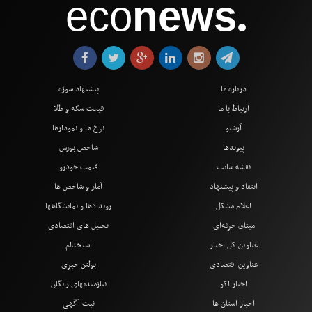
eco
news
●
درباره ما
پیشنهاد سوژه
ارتباط با ما
قیمت سکه و طلا
آرشیو
نرخ ها و نمودارها
پیوندها
شاخص بورس
نقشه سایت
قیمت خودرو
انتقاد و پیشنهاد
آمار و شاخص ها
اعلام مشکل
رویدادها و نمایشگاهها
میثاق حرفه‌ای
تحلیل های اقتصادی
عناوین کل اخبار
استخدام
عناوین اقتصادی
بولتن خبری
اخبار اکو
نیازمندیهای رایگان
اخبار استان ها
ثبت آگهی