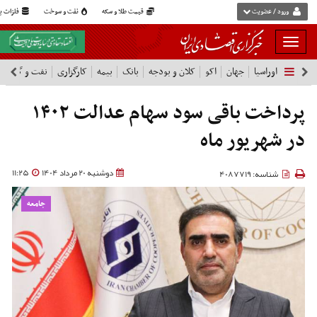
ورود / عضویت
قیمت طلا و سکه
نفت و سوخت
فلزات پا
بار
و
اوراسیا
جهان
اکو
کلان و بودجه
بانک
بیمه
کارگزاری
نفت و گاز
پ
بسته
نمودن
فهرست
پرداخت باقی سود سهام عدالت ۱۴۰۲
در شهریور ماه
دوشنبه 20 مرداد 1404
11:25
شناسه: 4087719
جامعه