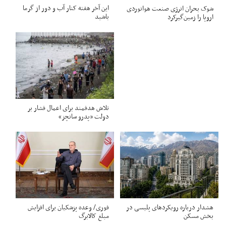
این آخر هفته کنار آب و دور از گرما
شوک بحران انرژی صنعت هوانوردی
باشید
اروپا را زمین‌گیر‌کرد
تلاش هدفمند برای اعمال فشار بر
دولت «پدرو سانچز»
هشدار درباره رویکردهای پلیسی در
فوری/ وعده پزشکیان برای افزایش
بخش مسکن
مبلغ کالابرگ