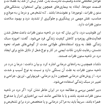
عوامل مختلفی مانند وضعیت نادرست بدن، فشار بیش از حد به عضلات و
قسمت مهره‌ها، ابتلاء به بیماری‌های همچون پوکی استخوان، بدشکلی‌های
ستون فقرات، تومورها و عفونت‌ها باشد. که تشخیص و درمان به موقع و
مناسب، نقش مهمی در پیشگیری و جلوگیری از تشدید درد و بهبود سلامت
ستون فقرات دارد.
این
فلوشیب
درد، با این بیان که درد در ناحیه ستون فقرات باعث مختل شدن
فعالیت‌های روزمره و کاهش کیفیت زندگی فرد می‌شود. گفت: امروزه سبک
زندگی غلط، به ویژه استفاده‌های طولانی مدت از گوشی‌های همراه، نحوه
نشستن، رعایت نکردن نکات ایمنی در کار و نوع شغل از دلایل شایع برای ایجاد
درد در ناحیه ستون فقرات هستند.
دلشاد همچنین به راه‌های درمانی اشاره کرد و بیان داشت: درمان درد در
ناحیه ستون فقرات به علت آن بستگی دارد و نسبت به نوع آسیب و شدت
درد، از روش‌های درمانی همچون دارو درمانی، فیزیوتراپی، تزریق، جراحی و
تغییر در سبک زندگی استفاده می‌شود.
دبیر انجمن بررسی و مطالعه درد در ایران خاطر نشان کرد: اگر درد در ناحیه
ستون فقرات شدید باشد و یا با علائمی مانند تب، بی‌اختیاری ادرار یا مدفوع
همراه باشد، سریعاً باید به مراکز درمانی و یا متخصص درد برای تشخیص و