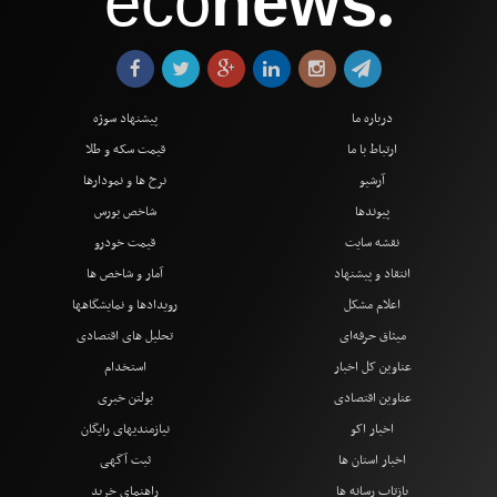
eco
news
●
درباره ما
پیشنهاد سوژه
ارتباط با ما
قیمت سکه و طلا
آرشیو
نرخ ها و نمودارها
پیوندها
شاخص بورس
نقشه سایت
قیمت خودرو
انتقاد و پیشنهاد
آمار و شاخص ها
اعلام مشکل
رویدادها و نمایشگاهها
میثاق حرفه‌ای
تحلیل های اقتصادی
عناوین کل اخبار
استخدام
عناوین اقتصادی
بولتن خبری
اخبار اکو
نیازمندیهای رایگان
اخبار استان ها
ثبت آگهی
بازتاب رسانه ها
راهنمای خرید