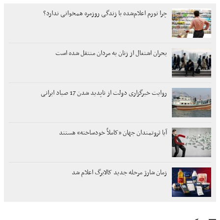
چرا تورم اعلام‌شده با زندگی روزمره همخوانی ندارد؟
بحران اشتغال از زنان به مردان منتقل شده است
روایت خبرگزاری دولت از ناپدید شدن 17 صیاد ایرانی
آیا ثروتمندان جهان «کاملاً خودساخته» هستند
زمان شارژ مرحله جدید کالابرگ اعلام شد