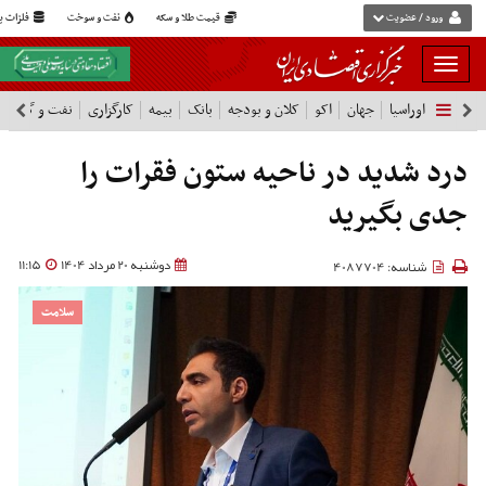
ورود / عضویت
قیمت طلا و سکه
نفت و سوخت
فلزات پا
بار
و
اوراسیا
جهان
اکو
کلان و بودجه
بانک
بیمه
کارگزاری
نفت و گاز
پ
بسته
نمودن
فهرست
درد شدید در ناحیه ستون فقرات را
جدی بگیرید
دوشنبه 20 مرداد 1404
11:15
شناسه: 4087704
سلامت