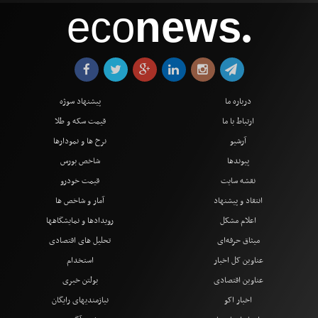
eco
news
●
درباره ما
پیشنهاد سوژه
ارتباط با ما
قیمت سکه و طلا
آرشیو
نرخ ها و نمودارها
پیوندها
شاخص بورس
نقشه سایت
قیمت خودرو
انتقاد و پیشنهاد
آمار و شاخص ها
اعلام مشکل
رویدادها و نمایشگاهها
میثاق حرفه‌ای
تحلیل های اقتصادی
عناوین کل اخبار
استخدام
عناوین اقتصادی
بولتن خبری
اخبار اکو
نیازمندیهای رایگان