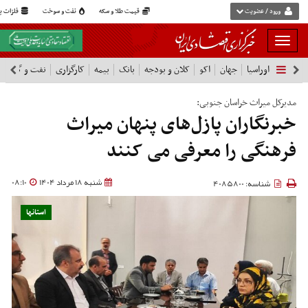
ورود / عضویت
قیمت طلا و سکه
نفت و سوخت
فلزات پا
بار
و
اوراسیا
جهان
اکو
کلان و بودجه
بانک
بیمه
کارگزاری
نفت و گاز
پ
بسته
نمودن
فهرست
مدیرکل میراث خراسان جنوبی:
خبرنگاران پازل‌های پنهان میراث
فرهنگی را معرفی می کنند
شنبه 18 مرداد 1404
08:10
شناسه: 4085800
استانها