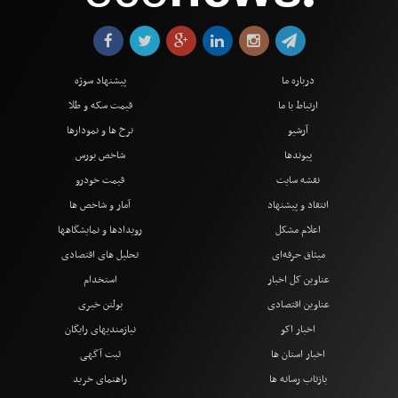
●
درباره ما
پیشنهاد سوژه
ارتباط با ما
قیمت سکه و طلا
آرشیو
نرخ ها و نمودارها
پیوندها
شاخص بورس
نقشه سایت
قیمت خودرو
انتقاد و پیشنهاد
آمار و شاخص ها
اعلام مشکل
رویدادها و نمایشگاهها
میثاق حرفه‌ای
تحلیل های اقتصادی
عناوین کل اخبار
استخدام
عناوین اقتصادی
بولتن خبری
اخبار اکو
نیازمندیهای رایگان
اخبار استان ها
ثبت آگهی
بازتاب رسانه ها
راهنمای خرید