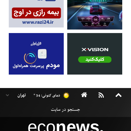
دمای کنونی: 34 °
eco
news