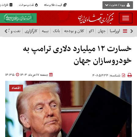
ورود / عضویت
قیمت طلا و سکه
نفت و سوخت
فلزات پا
بار
و
اوراسیا
جهان
اکو
کلان و بودجه
بانک
بیمه
کارگزاری
نفت و گاز
پ
بسته
نمودن
شرکت ها
فهرست
خسارت ۱۲ میلیارد دلاری ترامپ به
خودروسازان جهان
جمعه 17 مرداد 1404
14:35
شناسه: 4085434
اقتصاد