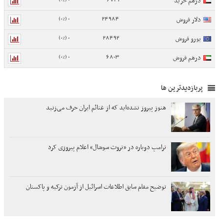
درهم خرید
0 (0%)
24984
دلار فروش
0 (0%)
28492
یورو فروش
0 (0%)
6803
درهم فروش
پربازدیدترین ها
هنوز پیروز نشده‌اید که از غنائم ایران حرف می‌زنید
ترامپ دوباره در «تروث سوشال» اعلام پیروزی کرد
توضیح مقام سابق اطلاعات اسرائیل از آزمون ترکیه و پاکستان