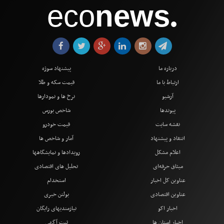
eco
news
●
درباره ما
پیشنهاد سوژه
ارتباط با ما
قیمت سکه و طلا
آرشیو
نرخ ها و نمودارها
پیوندها
شاخص بورس
نقشه سایت
قیمت خودرو
انتقاد و پیشنهاد
آمار و شاخص ها
اعلام مشکل
رویدادها و نمایشگاهها
میثاق حرفه‌ای
تحلیل های اقتصادی
عناوین کل اخبار
استخدام
عناوین اقتصادی
بولتن خبری
اخبار اکو
نیازمندیهای رایگان
اخبار استان ها
ثبت آگهی