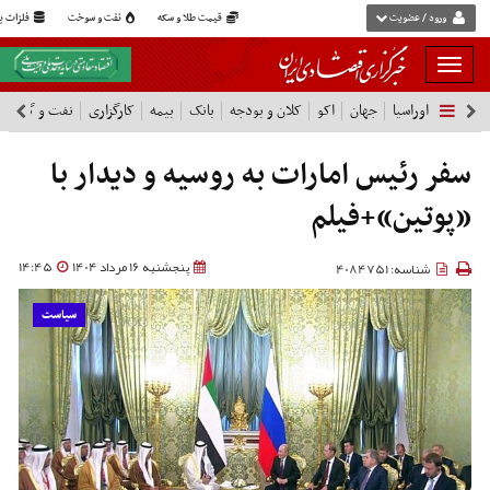
ورود / عضویت
قیمت طلا و سکه
نفت و سوخت
فلزات پا
بار
و
اوراسیا
جهان
اکو
کلان و بودجه
بانک
بیمه
کارگزاری
نفت و گاز
پ
بسته
نمودن
فهرست
سفر رئیس‌ امارات به روسیه و دیدار با
«پوتین»+فیلم
پنجشنبه 16 مرداد 1404
14:45
شناسه: 4084751
سیاست