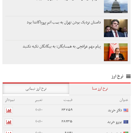
داستان نزدیک بودن تهران به بمب اتم پروپاگاندا بود
پیام مهم عراقچی به همسایگان: به بیگانگان تکیه نکنید
نرخ ارز
نرخ ارز سنا
نرخ ارز نیمایی
عنوان
قیمت
تغییر
نمودار
0 (0%)
24759
دلار خرید
0 (0%)
28235
یورو خرید
0 (0%)
6741