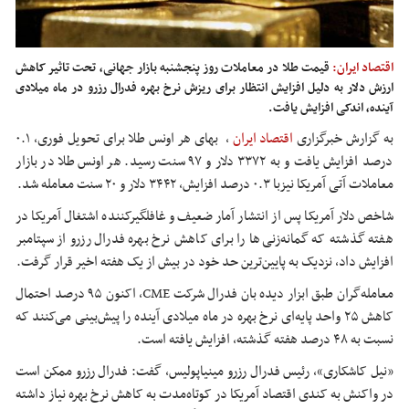
اقتصاد ایران:
قیمت طلا در معاملات روز پنجشنبه بازار جهانی، تحت تاثیر کاهش
ارزش دلار به دلیل افزایش انتظار برای ریزش نرخ بهره فدرال رزرو در ماه میلادی
آینده، اندکی افزایش یافت.
به گزارش خبرگزاری
اقتصاد ایران
,
بهای هر اونس طلا برای تحویل فوری، ۰.۱
درصد افزایش یافت و به ۳۳۷۲ دلار و ۹۷ سنت رسید. هر اونس طلا در بازار
معاملات آتی آمریکا نیزبا ۰.۳ درصد افزایش، ۳۴۴۲ دلار و ۲۰ سنت معامله شد.
شاخص دلار آمریکا پس از انتشار آمار ضعیف و غافلگیرکننده اشتغال آمریکا در
هفته گذشته که گمانه‌زنی‌ها را برای کاهش نرخ بهره فدرال رزرو از سپتامبر
افزایش داد، نزدیک به پایین‌ترین حد خود در بیش از یک هفته اخیر قرار گرفت.
معامله‌گران طبق ابزار دیده بان فدرال شرکت CME، اکنون ۹۵ درصد احتمال
کاهش ۲۵ واحد پایه‌ای نرخ بهره در ماه میلادی آینده را پیش‌بینی می‌کنند که
نسبت به ۴۸ درصد هفته گذشته، افزایش یافته است.
«نیل کاشکاری»، رئیس فدرال رزرو مینیاپولیس، گفت: فدرال رزرو ممکن است
در واکنش به کندی اقتصاد آمریکا در کوتاه‌مدت به کاهش نرخ بهره نیاز داشته