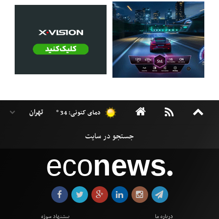
دمای کنونی: 34 °
eco
news
●
درباره ما
پیشنهاد سوژه