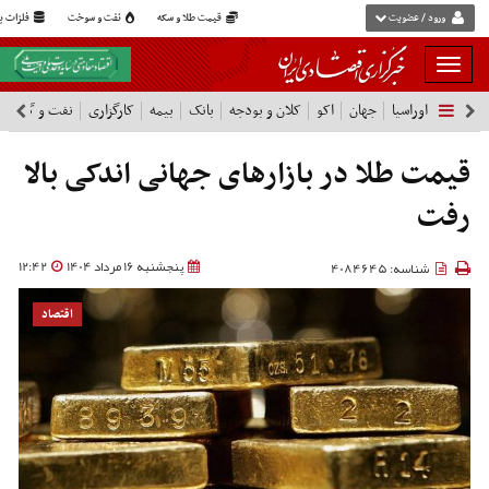
ورود / عضویت
قیمت طلا و سکه
نفت و سوخت
فلزات پا
بار
و
اوراسیا
جهان
اکو
کلان و بودجه
بانک
بیمه
کارگزاری
نفت و گاز
پ
بسته
نمودن
فهرست
قیمت طلا در بازارهای جهانی اندکی بالا
رفت
پنجشنبه 16 مرداد 1404
12:42
شناسه: 4084645
اقتصاد