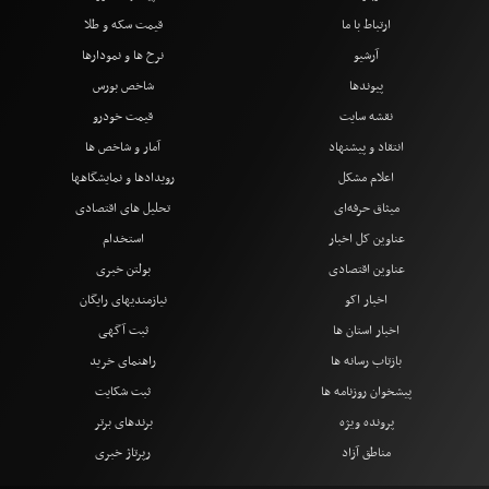
ارتباط با ما
قیمت سکه و طلا
آرشیو
نرخ ها و نمودارها
پیوندها
شاخص بورس
نقشه سایت
قیمت خودرو
انتقاد و پیشنهاد
آمار و شاخص ها
اعلام مشکل
رویدادها و نمایشگاهها
میثاق حرفه‌ای
تحلیل های اقتصادی
عناوین کل اخبار
استخدام
عناوین اقتصادی
بولتن خبری
اخبار اکو
نیازمندیهای رایگان
اخبار استان ها
ثبت آگهی
بازتاب رسانه ها
راهنمای خرید
پیشخوان روزنامه ها
ثبت شکایت
پرونده ویژه
برندهای برتر
مناطق آزاد
رپرتاژ خبری