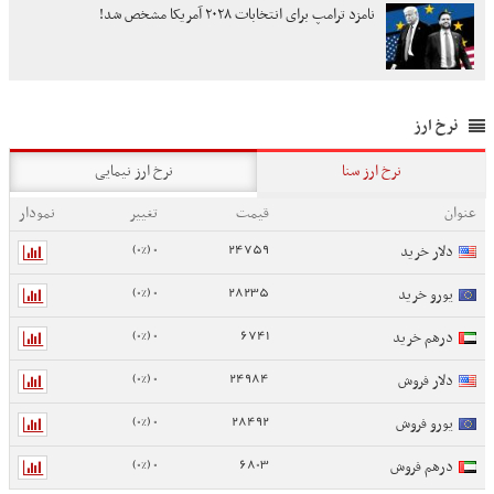
نامزد ترامپ برای انتخابات ۲۰۲۸ آمریکا مشخص شد!
نرخ ارز
نرخ ارز سنا
نرخ ارز نیمایی
عنوان
قیمت
تغییر
نمودار
0 (0%)
24759
دلار خرید
0 (0%)
28235
یورو خرید
0 (0%)
6741
درهم خرید
0 (0%)
24984
دلار فروش
0 (0%)
28492
یورو فروش
0 (0%)
6803
درهم فروش