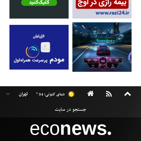
دمای کنونی: 34 °
eco
news
●