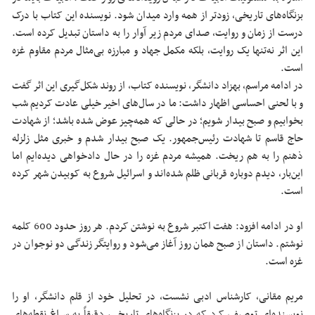
بزنگاه‌های تاریخی، زودتر از همه وارد میدان شود. نویسنده این کتاب با درک
درست از زمان و روایت، صدای مردم زیر آوار را به داستان تبدیل کرده است.
این اثر نه‌تنها یک روایت، بلکه مکمل جهاد و مبارزه بی‌مثال مردم مقاوم غزه
است.
در ادامه مراسم، بهزاد دانشگر، نویسنده کتاب، از روند شکل‌گیری این اثر گفت
و با لحنی احساسی اظهار داشت: ما در سال‌های اخیر خیلی عادت کردیم شب
بخوابیم و صبح بیدار شویم؛ در حالی که همه‌چیز عوض شده باشد؛ از شهادت
حاج قاسم تا شهادت رئیس‌جمهور. یک صبح بیدار شدم و خبری مثل زلزله
ذهنم را به هم ریخت. همیشه مردم غزه را در حال دادخواهی دیده‌ایم اما
این‌بار، دیدم دوباره قربانی ظلم شده‌اند و اسرائیل شروع به کوبیدن شهر کرده
است.
او در ادامه افزود: هفت اکتبر شروع به نوشتن کردم. هر روز حدود 600 کلمه
نوشتم. داستان از صبح همان روز آغاز می‌شود و روایتگر زندگی دو نوجوان در
غزه است.
مریم مقانی، کارشناس ادبی نشست، در تحلیل خود از قلم دانشگر، او را
نویسنده‌ای توصیف کرد که در بزنگاه‌های تاریخی، دقیقاً به سراغ نقطه‌های