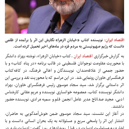
اقتصاد ایران:
نویسنده کتاب «خیابان الزهرا» نگارش این اثر را برآمده از ظلمی
دانست که رژیم صهیونیستی به مردم غزه در ماه‌های اخیر تحمیل کرده است.
به گزارش خبرگزاری
اقتصاد ایران
,
کتاب «خیابان الزهرا»، نوشته‌ بهزاد دانشگر
با محوریت مقاومت نوجوانان فلسطینی در قالب برنامه «در پناه کتاب» و با
حضور جمعی از علاقه‌مندان، نویسندگان و اهالی فرهنگ، در کافه‌کتاب
فرهنگسرای خاوران رونمایی شد. در این مراسم که با محوریت نقد و بررسی این
اثر داستانی برگزار شد، سید سجاد موسوی رئیس فرهنگسرای خاوران، بهزاد
دانشگر نویسنده کتاب، معصومه خوانساری نویسنده و مریم مقانی کارشناس
ادبی، مجید صفاتاج مدیر عامل انجمن قلم و سمیه مرادی، نویسنده حضور
داشتند.
در آغاز این نشست، سید سجاد موسوی ضمن خوش‌آمدگویی به حاضران،
انتشار این اثر را پاسخی سریع و مسئولانه به یک بحران انسانی دانست و با
اشاره به مسئولیت ادبیات در قبال رویدادهای روز گفت: ادبیات باید در