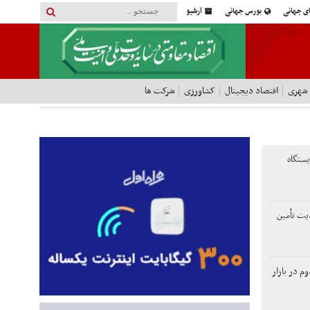
ای جهانی
بورس جهانی
آرشیو
 شهری
اقتصاد دیجیتال
کشاورزی
شرکت ها
یستگاه
یت تأمین
م در بازار