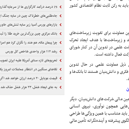
 باید به رکن ثابت نظام اقتصادی کشور
75 درصد درآمد کارگزاری ها از سرمایه‌گذاری بوده!
جاه‌طلبی‌های خطرناک چین در سایه جنگ‌ ایران و
بازارهای بورس آسیا زیر سایه تنش‌های خاورمیانه قرم
این معاونت برای تقویت زیرساخت‌های
بانک مرکزی چین بزرگ‌ترین خرید طلا زا ثب
ید و زیرساخت‌ها با هدف ایجاد تحرک
چرا پیمان مکه، هم هند را نگران کرد هم اسرائ
نت علمی در تدوین آن در کنار شورای
رشد ۱۱۲ هزار واحدی شاخص کل بورس
ارکت فعال داشته است.
تحریم‌های تازه سنای آمریکا علیه ایران تصوی
صصی ذیل معاونت علمی در حال تدوین
تقاضای سنگین در انتظار معاملات امروز یک
کری و دانش‌بنیان هستند تا بانک‌ها و
.
قیمت موبایل ۲۰ درصد ارزان خواهد شد اگر...
به جای ایجاد شغل، ۲۳ هزار شغل حذف شد
ن
أمین مالی شرکت‌های دانش‌بنیان، دیگر
ی‌هایی همچون نوآوری، نیروی انسانی
باید متناسب با همین ویژگی‌ها طراحی
گوی پیشرفته و آینده‌نگرانه تأمین مالی