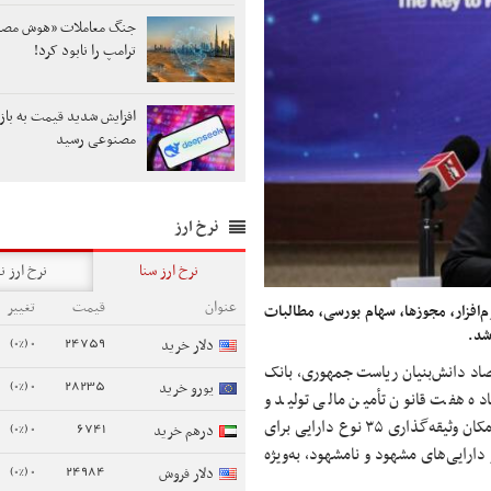
جنگ معاملات «هوش مص
ترامپ را نابود کرد!
افزایش شدید قیمت به باز
مصنوعی رسید
نرخ ارز
نرخ ارز سنا
نرخ ارز ن
عنوان
قیمت
تغییر
‌افزار، مجوزها، سهام بورسی، مطالبات
شد.
0 (0%)
24759
دلار خرید
صاد دانش‌بنیان ریاست جمهوری، بانک
0 (0%)
28235
یورو خرید
ده هفت قانون تأمین مالی تولید و
زیرساخت‌ها را به شبکه بانکی کشور ابلاغ کرد. بر اساس این آیین‌نامه، امکان وثیقه‌گذاری ۳۵ نوع دارایی برای
0 (0%)
6741
درهم خرید
ارایی‌های مشهود و نامشهود، به‌ویژه
0 (0%)
24984
دلار فروش