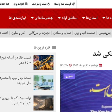
قیمت طلا و سکه
نفت و سوخت
فلزات پایه
کالاه
نیازمندی ها
 ها
استان‌ها
مناطق آزاد
چندرسانه‌ای
پتروشیمی
صنعت آب و برق
صنایع و معادن
تجارت و بازرگانی
کار و تعاون
اقتصاد
تازه ترین ها
نکی شد
قیمت طلا در آستانه فتح ا
۴۵۰۰ دلار
دوشنبه 13 مرداد 1404
14:35
فناوری
نسخه مهار تورم یا محدود
مالی تولید؟
ترامپ یک گام تا پیروزی دو
کریپتو کارنسی