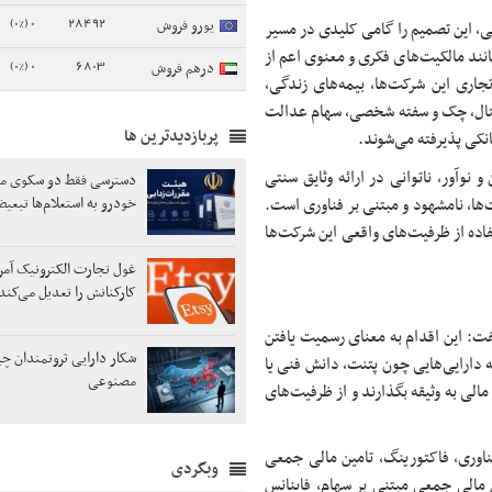
0 (0%)
28492
یورو فروش
ی، این تصمیم را گامی کلیدی در مسیر
مانند مالکیت‌های فکری و معنوی اعم از
0 (0%)
6803
درهم فروش
جاری این شرکت‌ها، بیمه‌های زندگی،
یتال، چک و سفته شخصی، سهام عدالت
پربازدیدترین ها
انکی پذیرفته می‌شوند.
و نوآور، ناتوانی در ارائه وثایق سنتی
دسترسی فقط دو سکوی مع
ها، نامشهود و مبتنی بر فناوری است.
خودرو به استعلام‌ها تبعی
فاده از ظرفیت‌های واقعی این شرکت‌ها
غول تجارت الکترونیک آمر
کارکنانش را تعدیل می‌کند
فت: این اقدام به معنای رسمیت یافتن
شکار دارایی ثروتمندان چ
 دارایی‌هایی چون پتنت، دانش فنی یا
مصنوعی
مالی به وثیقه بگذارند و از ظرفیت‌های
 فناوری، فاکتورینگ، تامین مالی جمعی
وبگردی
ر تأمین مالی جمعی مبتنی بر سهام، فاینانس