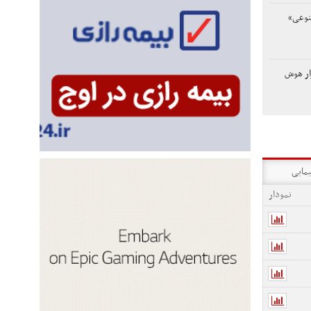
نوعی»
ار هوش
یمایی
نمودار