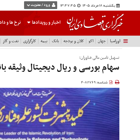
یکشنبه 18 مرداد 1405
13:47:46
ورود / عضویت
اخبار و رویدادها
نرخ ها
و داده
اوراسیا
جهان
اکو
کلان و بودجه
بانک
بیمه
کارگزاری
نفت و گاز
تسهیل تامین مالی فناوران؛
سهام بورسی و ریال دیجیتال وثیقه با
شناسه: 4082769