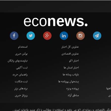
eco
news
●
عناوین کل اخبار
استخدام
عناوین اقتصادی
بولتن خبری
اخبار اکو
نیازمندیهای رایگان
اخبار استان ها
ثبت آگهی
بازتاب رسانه ها
راهنمای خرید
پیشخوان روزنامه ها
ثبت شکایت
اهها
پرونده ویژه
برندهای برتر
دی
مناطق آزاد
رپرتاژ خبری
ی،اقتصادی و رسانه ای اکو می باشد و استفاده از مطالب با ذکر منبع بلامانع است .