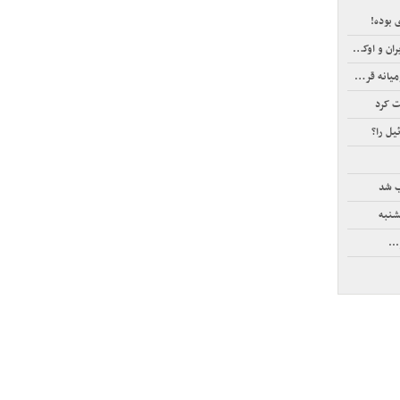
 اوکراین
زپوش شدند
ت کرد
یل را؟
ب شد
شنبه