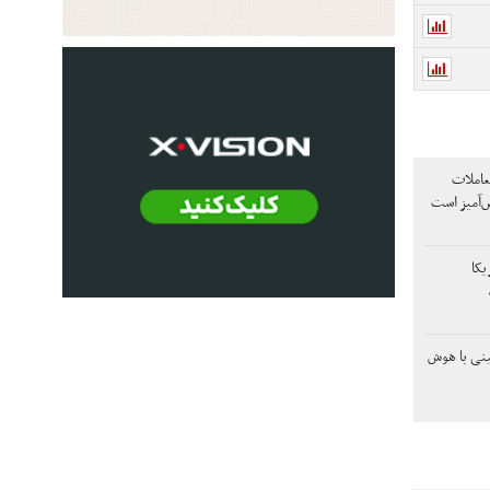
املات
ض‌آمیز است
یکا
ینی با هوش