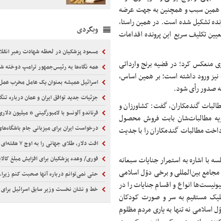
 به همین سبب و همچنین به جهت عرضه
ونده تشکیل شده است. در همین راستا،
وبگردی
یین تکلیف سریع این پرونده اقدامات
مسعود پزشکیان در لحظه شهادت رهبر انقلاب ک
 منعکس کرد؛ در قضیه برنج وارداتی
همه نگاه‌ها به رئیس‌جمهور ترامپ دوخته 
 نیز ورود داشته است؛ بر همین اساس،
اسرائیل همیشه بعنوان یک عامل مخرب عمل 
به صدور رأی شود.
جزئیات جدید توافق ایران و عمان درباره تنگ
طالبات
گندمکاران
، گفت: کشاورزان و
فرناندو آلونسو با لامبورگینی 6 میلیون دلاری در موناکو
ویه مطالبات‌شان بابت فروش محصول
درخواست ایران برای میزبانی جام باشگاه‌های فوت
رداخت مطالبات
گندمکاران
را با جدیت
افت دلار، طلای جهانی را به اوج ۷ هفته‌ای رساند
با اشاره به استمرار جنایات سبعانه
فوری/ وعده پزشکیان برای افزایش مبلغ کالا
مجامع بین‌المللی و برخی دوّل اسلامی
حتی نمی‌توانم درباره آنها صحبت کنم زیرا..
نیست‌ها انواع و اقسام جنایات را در
خط و نشان نخست وزیر سابق اسرائیل برای 
شلیک مستقیم به سر و صورت کودکان
 اسلامی نه تنها به یاری مردم مظلوم