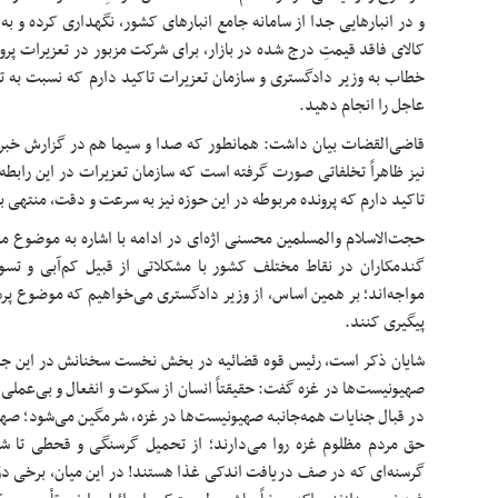
و در انبارهایی جدا از سامانه جامع انبارهای کشور، نگهداری کرده و
کالای فاقد قیمتِ درج شده در بازار، برای شرکت مزبور در تعزیرات پر
خطاب به وزیر دادگستری و سازمان تعزیرات تاکید دارم که نسبت به تع
عاجل را انجام دهید.
قاضی‌القضات بیان داشت: همانطور که صدا و سیما هم در گزارش خبری
نیز ظاهراً تخلفاتی صورت گرفته است که سازمان تعزیرات در این رابطه
تاکید دارم که پرونده مربوطه در این حوزه نیز به سرعت و دقت، منتهی 
حجت‌الاسلام والمسلمین محسنی اژه‌ای در ادامه با اشاره به موضوع م
گندمکاران
در نقاط مختلف کشور با مشکلاتی از قبیل کم‌آبی و تس
مواجه‌اند؛ بر همین اساس، از وزیر دادگستری می‌خواهیم که موضوع پ
پیگیری کنند.
شایان ذکر است، رئیس قوه قضائیه در بخش نخست سخنانش در این جلسه 
صهیونیست‌ها در غزه گفت: حقیقتاً انسان از سکوت و انفعال و بی‌عملی 
در قبال جنایات همه‌جانبه صهیونیست‌ها در غزه، شرمگین می‌شود؛ صهیو
حق مردم مظلوم غزه روا می‌دارند؛ از تحمیل گرسنگی و قحطی تا 
گرسنه‌ای که در صف دریافت اندکی غذا هستند! در این میان، برخی دوّل