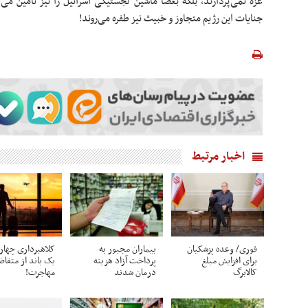
غزه نمی‌پردازند، بلکه بعضاً ماشین لجستیکی اسرائیل را نیز تأمین م
جنایات این رژیم متجاوز و خبیث نیز طفره می‌روند!
اخبار مرتبط
فوری/ وعده پزشکیان
بیماران مجبور به
کلاهبرداری چهار
برای افزایش مبلغ
پرداخت آزاد هزینه
یک باند از متقاض
کالابرگ
درمان شدند
مهاجرت!