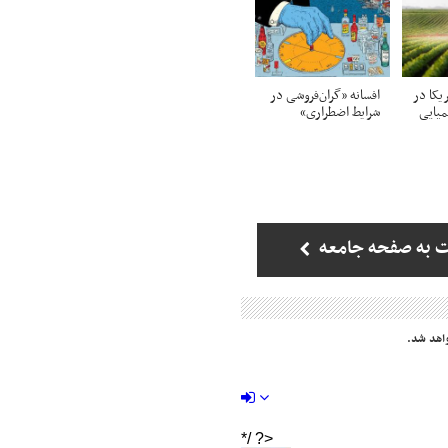
یکا در
افسانه «گران‌فروشی در
میایی
شرایط اضطراری»
 به صفحه جامعه
اهد شد.