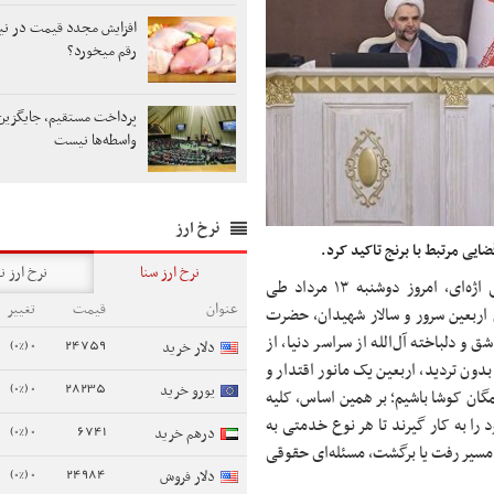
افزایش مجدد قیمت در نی
رقم میخورد؟
پرداخت مستقیم، جایگزی
واسطه‌ها نیست
نرخ ارز
نرخ ارز سنا
نرخ ارز ن
حجت‌الاسلام والمسلمین محسنی اژه‌ای، امروز دوشنبه ۱۳ مرداد طی
عنوان
قیمت
تغییر
 اربعین سرور و سالار شهیدان، حضرت
 و دلباخته آل‌الله از سراسر دنیا، از
0 (0%)
24759
دلار خرید
دون تردید، اربعین یک مانور اقتدار و
0 (0%)
28235
یورو خرید
ان کوشا باشیم؛ بر همین اساس، کلیه
را به کار گیرند تا هر نوع خدمتی به
0 (0%)
6741
درهم خرید
 مسیر رفت یا برگشت، مسئله‌ای حقوقی
0 (0%)
24984
دلار فروش