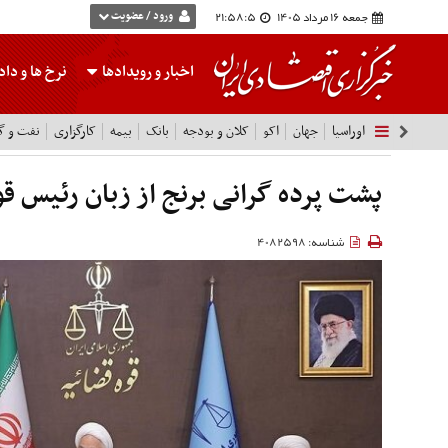
جمعه 16 مرداد 1405
21:58:5
ورود / عضویت
اخبار و رویدادها
نرخ ها
و داده
اوراسیا
جهان
اکو
کلان و بودجه
بانک
بیمه
کارگزاری
نفت و گا
پشت پرده گرانی برنج از زبان رئیس قو
شناسه: 4082598