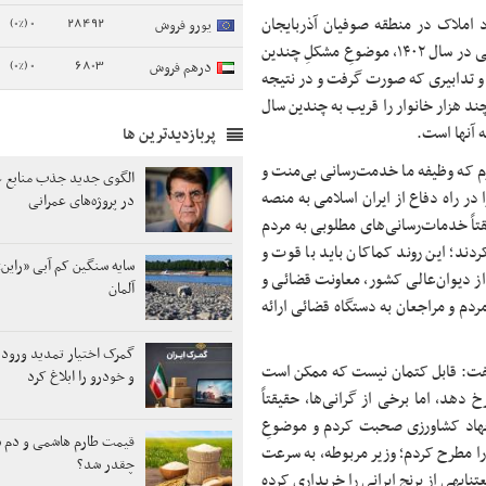
0 (0%)
28492
د املاک در منطقه صوفیان آذربایجان
یورو فروش
شرقی، گفت: در جریان سفر هیئت عالی قضائی به استان آذربایجان شرقی در سال ۱۴۰۲، موضوعِ مشکلِ چندین
0 (0%)
6803
درهم فروش
 و تدابیری که صورت گرفت و در نتیجه
د هزار خانوار را قریب به چندین سال
ه آنها است.
پربازدیدترین ها
رم که وظیفه ما خدمت‌رسانی بی‌منت و
الگوی جدید جذب منابع غ
در راه دفاع از ایران اسلامی به منصه
در پروژه‌های عمرانی
اً خدمات‌رسانی‌های مطلوبی به مردم
ند؛ این روند کماکان باید با قوت و
سایه سنگین کم آبی «راین»
ز دیوان‌عالی کشور، معاونت قضائی و
آلمان
م و مراجعان به دستگاه قضائی ارائه
گمرک اختیار تمدید ورود 
ف گفت: قابل کتمان نیست که ممکن است
و خودرو را ابلاغ کرد
خ دهد، اما برخی از گرانی‌ها، حقیقتاً
جهاد کشاورزی صحبت کردم و موضوعِ
قیمت طارم هاشمی و دم س
را مطرح کردم؛ وزیر مربوطه، به سرعت
چقدر شد؟
بهی از برنج ایرانی را خریداری کرده