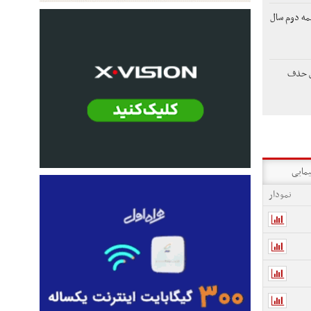
مه دوم سال
ن حذف
یمایی
نمودار