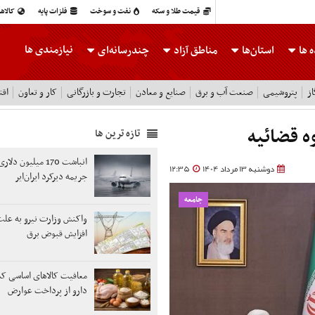
قیمت طلا و سکه
نفت و سوخت
فلزات پایه
کالاه
نیازمندی ها
 ها
استان‌ها
مناطق آزاد
چندرسانه‌ای
ز
پتروشیمی
صنعت آب و برق
صنایع و معادن
تجارت و بازرگانی
کار و تعاون
اقت
ه قضائیه
تازه ترین ها
انباشت 170 میلیون د
دوشنبه 13 مرداد 1404
12:35
جریمه دیرکرد ایران‌ایر
جامعه
واکنش وزارت نیرو به علت
افزایش قبوض برق
معافیت کالاهای اساسی کش
دارو از پرداخت عوارض