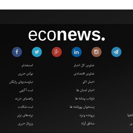
eco
news
●
عناوین کل اخبار
استخدام
عناوین اقتصادی
بولتن خبری
اخبار اکو
نیازمندیهای رایگان
اخبار استان ها
ثبت آگهی
بازتاب رسانه ها
راهنمای خرید
پیشخوان روزنامه ها
ثبت شکایت
اهها
پرونده ویژه
برندهای برتر
دی
مناطق آزاد
رپرتاژ خبری