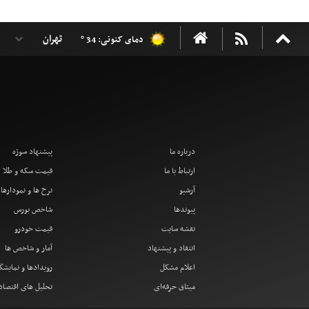
دمای کنونی: 34 °
درباره ما
پیشنهاد سوژه
ارتباط با ما
قیمت سکه و طلا
آرشیو
نرخ ها و نمودارها
پیوندها
شاخص بورس
نقشه سایت
قیمت خودرو
انتقاد و پیشنهاد
آمار و شاخص ها
اعلام مشکل
رویدادها و نمایشگ
میثاق حرفه‌ای
تحلیل های اقتصا