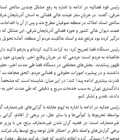
رئیس قوه قضائیه در ادامه با اشاره به رفع مشکل چندین ساله‌ی اسنا
ساله‌ی اسناد املاک در منطقه صوفیان مطرح شد و پس از آن با اقدامات
همت دیوان عالی کشور و حوزه قضائی آذربایجان شرقی، این مشکل که چن
درگیر کرده بود مرتفع شد و اسناد مالکیت مردم آن منطقه، آماده تحویل ب
رئیس دستگاه قضا تصریح کرد: به کرات تاکید کرده‌ام و بازهم تاکید دا
خالصانه به مردم است؛ مردمی که در جریان وقایع اخیر، پایمردی خود را 
ظهور رساندند. بخش‌های مختلفی در دستگاه قضا طی مدت اخیر، حقیقت
داشتند و در پیشبرد امورات حقوقی و قضائی مردم، الحق مجاهدت کرد
قدرت بیشتری ادامه پیدا کند؛ در این میان، شایسته است که مشخصاً ا
دادگستری تهران به سبب خدمات سریع و دقیقی که طی مدت اخیر به مرد
دادند، تقدیر و تشکر کنم.
رئیس عدلیه در ادامه با اشاره به لزوم مقابله با گرانی‌های غیرمتعار
بواسطه تحریم‌ها یا کم‌آبی‌ها و یا سایر علل، در برخی از اقلام، گرانی ر
غیرمتعارف است؛ در قضیه گران شدن غیرمتعارف برنج، من با وزیر 
برخی گزارش‌های واصله ناظر بر احتکار قابل توجه برنج توسط یک شرکت 
موضوع را رسیدگی کرد و اعلام داشت که همان شرکتِ مدنظر، مقدار معتنا