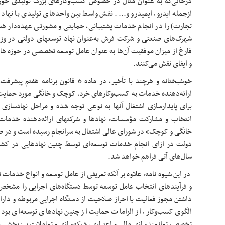
درحالی‌که به عنوان مثال در خصوص کسب‌وکارهای بزرگ تولیدی حوز
ازجمله ایدرو، ایمیدرو و.... نقش واسط بین واحدهای تولیدی با نه
تجارت) را در انجام خدمات پشتیبانی، حمایتی و مشورتی عهده‌دار ه
شهرک‌های صنعتی و شرکت فرش به‌عنوان نهاد توسعه­ای دولتی در وزار
فارغ از میزان موفقیت آن‌ها به عنوان عامل توسعه تخصصی در حوزه ­ها
و ایفای نقش ​می‌کنند.
خوشبختانه و هرچند با تأخیر، در ماده 6 قان
ارائه‌دهنده خدمات به کسب‌وکارهای خرد، کوچک و خانگی مورد حمایت د
برای پایدارسازی اشتغال آنها به نوعی توجه شده‌ و مراحل نهادسازی 
انتخاب و مشارکت مؤسسات، ​نهادها و شرکت­های ارائه‌دهنده خدمات
خانگی و کوچک» در شورای عالی اشتغال به سرانجام رسیده است و در ص
دولت در ازای انجام خدمات توسعه‌ای توسط چنین نهادهایی در کشور
سال‌های آتی فراهم خواهد شد.
​ در این شیوه ­نامه، علاوه بر آنکه تعریفی از عامل توسعه و انواع خدم
داشتن مجوز فعالیت یا احراز صلاحیت از دستگاه اجرایی مربوطه و دارا 
الگوی کسب‌وکار، از الزامات حمایت از چنین نهادهای توسعه‌ای بوده 
تخصص، توانمندسازی مالی و اعتباری، شبکه‌سازی و تعاملات بین‌بخشی، ا