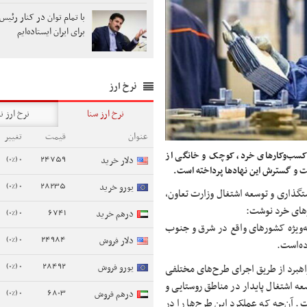
با تمام توان در کنار رئی
برای ایران ایستاده‌ایم
نرخ ارز
نرخ ارز سنا
نرخ ارز ن
عنوان
قیمت
تغییر
کسب‌وکارهای خرد، کوچک و خانگی از
0 (0%)
24759
دلار خرید
ت و گسترش این نهادها پرداخته است.
0 (0%)
28235
یورو خرید
ستگذاری و توسعه اشتغال وزارت تعاون،
رهای خرد نوشت:
0 (0%)
6741
درهم خرید
ه‌ویژه کشورهای واقع در شرق و جنوب
0 (0%)
24984
دلار فروش
ده‌است.
0 (0%)
28492
یورو فروش
راهبرد از طریق اجرای طرح‌های مختلفی
عه اشتغال پایدار در مناطق روستایی و
0 (0%)
6803
درهم فروش
. آن‌چه که عملکرد این طرح‌ها را در