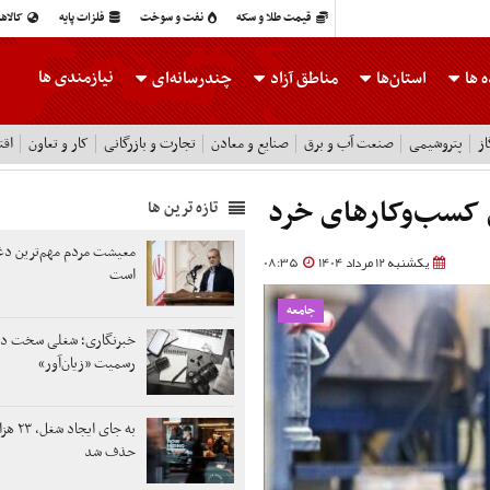
قیمت طلا و سکه
نفت و سوخت
فلزات پایه
کالاه
نیازمندی ها
 ها
استان‌ها
مناطق آزاد
چندرسانه‌ای
ز
پتروشیمی
صنعت آب و برق
صنایع و معادن
تجارت و بازرگانی
کار و تعاون
اقت
 کسب‌وکارهای خرد
تازه ترین ها
معیشت مردم مهم‌ترین دغ
یکشنبه 12 مرداد 1404
08:35
است
جامعه
خبرنگاری؛ شغلی سخت در 
رسمیت «زیان‌آور»
به جای ایج
حذف شد