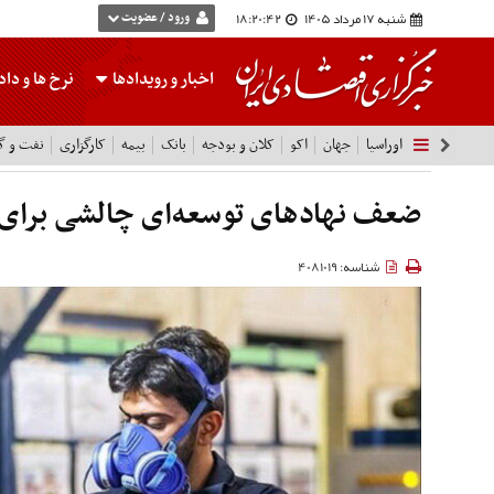
شنبه 17 مرداد 1405
18:20:43
ورود / عضویت
اخبار و رویدادها
نرخ ها
و داده
اوراسیا
جهان
اکو
کلان و بودجه
بانک
بیمه
کارگزاری
نفت و گا
ضعف نهادهای توسعه‌ای چالشی برای
شناسه: 4081019