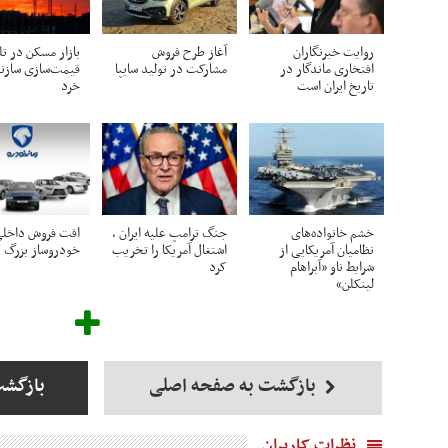
روایت خبرنگاران
آغاز طرح فروش
بازار مسکن در تل
افتخاری ماندگار در
مشارکت در تولید سایپا
قیمت‌سازی سازن
تاریخ ایران است
خرد
خشم خانواده‌های
جنگ ترامپ علیه ایران ،
افت فروش داخل
نظامیان آمریکایی از
اشتغال آمریکا را تخریب
خودروساز بزرگ 
شرایط ناو «آبراهام
کرد
لینکلن»
بازگشت به صفحه اصلی
بازگشت
نظرات کاربران