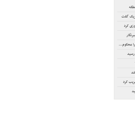
طقه
بریک گفت
زی کرد
رنگار
حکوم کرد
رسید
شد
خریب کرد
ید