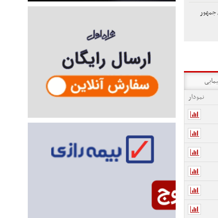
س جمهور
یمایی
نمودار