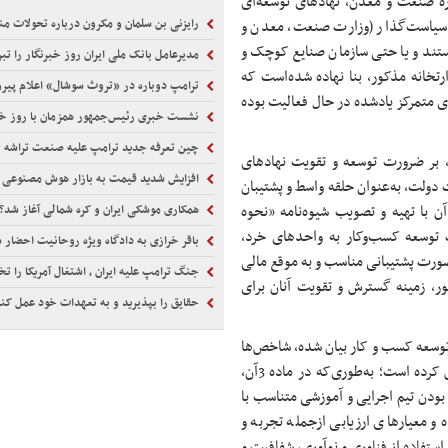
ه صنعت و معدن، نهادهای توسعه‌ای
اد سیاست‌گذار (وزارت صنعت، معدن و
رایزنی بن سلمان و مکرون درباره تحولات من
ستند و یا حتی سازمان صنایع کوچک و
مدیرعامل بانک ملی ایران روز خبرنگار را ت
تخانه مذکور، بنا نهاده شده‌است که
ترامپ دوباره در «تروث سوشال» اعلام پیرو
ی متمرکز یادشده در حال فعالیت بوده
نشست خبری رئیس‌جمهور همزمان با روز خب
چین تعرفه جدید ترامپ علیه صنعت تراشه را م
ون برنامه هفتم پیشرفت، بر ضرورت توسعه و تقویت نهادهای
افزایش شدید قیمت به بازار هوش مصنوعی 
ولت، به‌عنوان حلقه واسط و پشتیبان
آن با تهیه و تصویب شیوه‌نامه «نحوه
همکاری موشکی ایران و کره شمالی آغاز شد؟
 توسعه کسب‌وکار به واحدهای خرد،
باقر خرازی به دادگاه ویژه روحانیت احضار 
ورت پشتیبانی مناسب و به موقع مالی
جنگ ترامپ علیه ایران ، اشتغال آمریکا را ت
، زمینه گسترش و تقویت آنان برای
حقایق را بپذیرید و به تعهدات خود عمل کن
ات توسعه کسب و کار بیان شده، شاخص‌ها
و فرآیندهای انتخاب عامل توسعه توسط دستگاه‌های اجرایی را مشخص کرده ‌است؛ به‌طوری‌که در ماده 3آن،
بودن تیم اجرایی و آموزشی متناسب با
و معیارهای ارزیابی ازجمله تجربه و
ستفاده از فناوری و نوآوری، شفافیت و