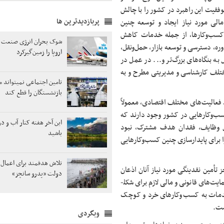
وفقیت این راهبرد در کشور را با چالش
پربازدیدترین ها
مالی مورد نیاز ایجاد و توسعه چنین
 کسب‌وکارها، ​از جمله خدمات کاهش
شوک بحران انرژی صنعت 
، دسترسی و توسعه بازار، حمل‌ونقل،
اروپا را زمین‌گیر‌کرد
 بنگاه‌های بزرگ‌تر و... ​در عمل در
ختلف کارشناسی و مدیریتی مطرح و به
تامین اجتماعی نمیتواند 
بازنشستگان را قطع کند
 فعالیت‌های مختلف اقتصادی، معمولاً
سب‌وکارهایی در کشور وجود دارند که
این آخر هفته کنار آب و دو
 وظایف، فقدان هدف مشترک، نبود
باشید
 برای پایدارسازی چنین کسب‌وکارهایی
تلاش هدفمند برای اعمال 
ز تأمین نقدینگی مورد نیاز آنان اذعان
دولت «پدرو سانچز»
دارد، ولیکن به واسطه وجود خلاء ساختار نهادی در این زمینه، در عمل حمایت‌های قانونی و مالی لازم برای شکل­
خدمات به کسب‌وکارهای خرد و کوچک
ست.
وبگردی