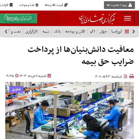
ورود / عضویت
قیمت طلا و سکه
نفت و سوخت
فلزات پا
بار
و
اوراسیا
جهان
اکو
کلان و بودجه
بانک
بیمه
کارگزاری
نفت و گاز
پ
بسته
نمودن
فهرست
معافیت دانش‌بنیان‌ها از پرداخت
ضرایب حق بیمه
شنبه 11 مرداد 1404
09:25
شناسه: 4080563
فناوری