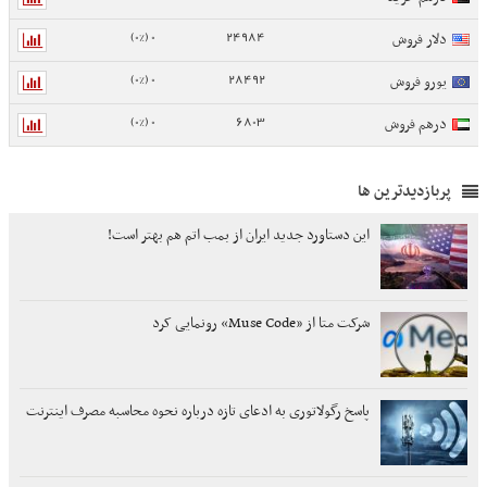
0 (0%)
24984
دلار فروش
0 (0%)
28492
یورو فروش
0 (0%)
6803
درهم فروش
پربازدیدترین ها
این دستاورد جدید ایران از بمب اتم هم بهتر است!
شرکت متا از «Muse Code» رونمایی کرد
پاسخ رگولاتوری به ادعای تازه درباره نحوه محاسبه مصرف اینترنت