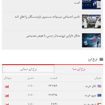
است
تامین اجتماعی نمیتواند مستمری بازنشستگان را قطع کند
شکار دارایی ثروتمندان چینی با هوش مصنوعی
نرخ ارز
نرخ ارز سنا
نرخ ارز نیمایی
عنوان
قیمت
تغییر
نمودار
0 (0%)
24759
دلار خرید
0 (0%)
28235
یورو خرید
0 (0%)
6741
درهم خرید