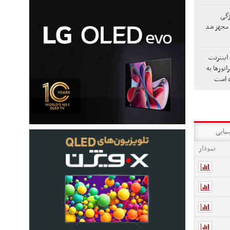
ژگی
 مجهز شد
اینترنت
اتورها به
ه است
یمایی
نمودار