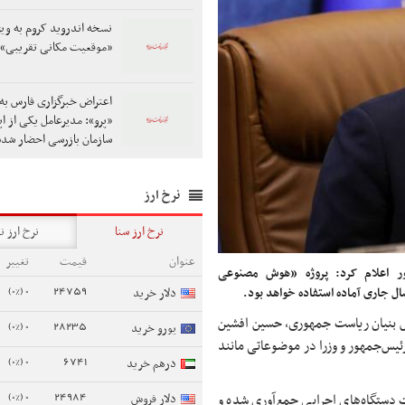
نسخه اندروید کروم به وی
«موقعیت مکانی تقریبی»
اعتراض خبرگزاری فارس به 
«پرو»: مدیرعامل یکی از اپر
سازمان بازرسی احضار شد
نرخ ارز
نرخ ارز سنا
نرخ ارز ن
عنوان
قیمت
تغییر
ور اعلام کرد: پروژه «هوش مصنوعی
0 (0%)
24759
ال جاری آماده استفاده خواهد بود.
دلار خرید
نش بنیان ریاست جمهوری، حسین افشین
0 (0%)
28235
یورو خرید
رئیس‌جمهور و وزرا در موضوعاتی مانند
0 (0%)
6741
درهم خرید
0 (0%)
24984
ت دستگاه‌های اجرایی جمع‌آوری شده و
دلار فروش