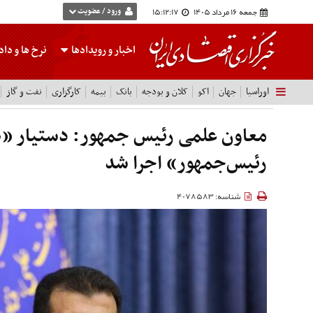
جمعه 16 مرداد 1405
15:12:18
ورود / عضویت
اخبار و رویدادها
نرخ ها
و داده
اوراسیا
جهان
اکو
کلان و بودجه
بانک
بیمه
کارگزاری
نفت و گاز
معاون علمی رئیس جمهور: دستیار 
رئیس‌جمهور» اجرا شد
شناسه: 4078583