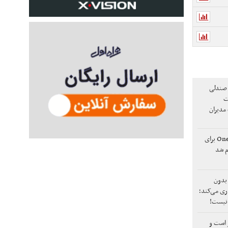
 صندلی
ت
 مدیران
زمان‌بندی انتشار One UI 8.5 برای
م شد
 بدون
ری می‌کند؛
 نیست!
 است و