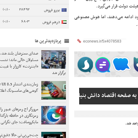
یئت دولت قرار می‌گیرد.
0 (0%)
28492
یورو فروش
خود ادامه می‌دهند، اما هوش مصنوعی
0 (0%)
6803
درهم فروش
.
پربازدیدترین ها
صدای معترضان بلند شد،
مسئولان خالی ماند؛ نشس
«اینترنت» کارزار با غیبت
برگزار شد
گوشی‌های سامسونگ اعلا
به صفحه اقتصاد دانش بنیان
مرورگر اج رمزهای عبور را
رمزنگاری در حافظه بارگذا
مایکروسافت: جای نگرانی
اهد شد.
چت‌جی‌پی‌تی حالا دقیق‌تر