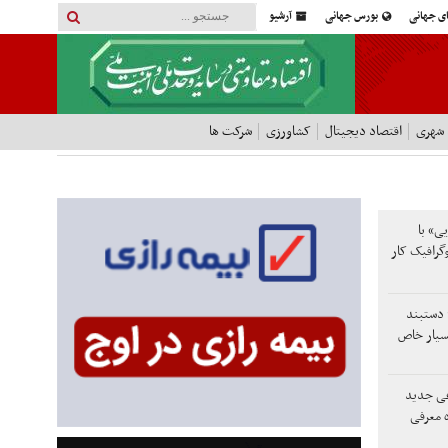
ای جهانی
بورس جهانی
آرشیو
 شهری
اقتصاد دیجیتال
کشاورزی
شرکت ها
ی» با
گرافیک کار
 دستبند
سیار خاص
عی جدید
ده معرفی