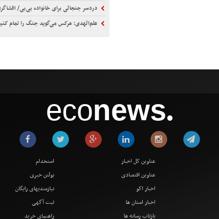
دردسر جنجالی برای خانواده بی‌بی/ افشاگری علیه ساره نتانیاهو پای او را به 
علم‌الهدی: هرکس می‌گوید جنگ را تمام کنیم یا منافق است یا قل
eco
news
●
عناوین کل اخبار
استخدام
عناوین اقتصادی
بولتن خبری
اخبار اکو
نیازمندیهای رایگان
اخبار استان ها
ثبت آگهی
بازتاب رسانه ها
راهنمای خرید