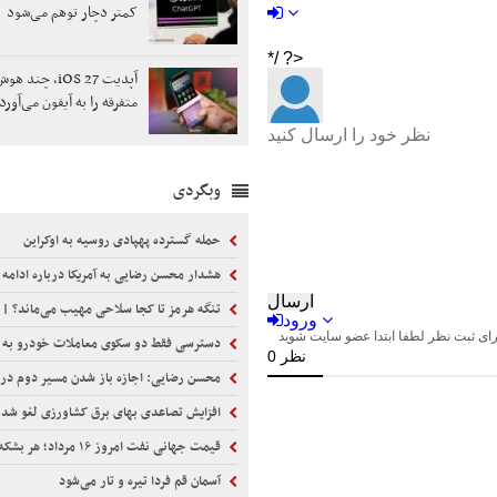
کمتر دچار توهم می‌شود
آپدیت iOS 27، 
متفرقه را به آیفون می‌آورد
وبگردی
حمله گسترده پهپادی روسیه به اوکراین
هشدار محسن رضایی به آمریکا درباره ادامه محاصره دریایی/ این وضعیت را تحمل نخواهیم کرد/ با تلفات ج
تنگه هرمز تا کجا سلاحی مهیب می‌ماند؟ | استراتژی متمرکز بر کنترل تنگه هرمز یک قمار بزرگ است | دشواری‌های دور
دسترسی فقط دو سکوی معاملات خودرو به استعلام‌ها تبعیض
محسن رضایی: اجازه باز شدن مسیر دوم در تنگه هرمز را ن
افزایش تصاعدی بهای برق کشاورزی لغو شد
قیمت جهانی نفت امروز ۱۶ مرداد؛ هر بشکه برنت ۸۳ دلار و ۲۹ سنت
آسمان قم فردا تیره و تار می‌شود