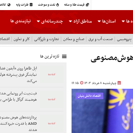
قیمت طلا و سکه
نفت و سوخت
فلزات پایه
کالاه
نیازمندی ها
 ها
استان‌ها
مناطق آزاد
چندرسانه‌ای
پتروشیمی
صنعت آب و برق
صنایع و معادن
تجارت و بازرگانی
کار و تعاون
اقتصاد
«هوش‌مصنوعی
تازه ترین ها
اپل ظاهرا روی «آیفون فضای
نمایشگر فوق پیشرفته هولو
می‌کند
چهارشنبه 8 مرداد 1404
16:15
فیت‌بیت ایر رونمایی شد؛
اقتصاد دانش بنیان
هوشمند گوگل با طراحی ب
پردازنده‌های هوش مصنو
AMD با قدرت خیره‌کنن
شدند