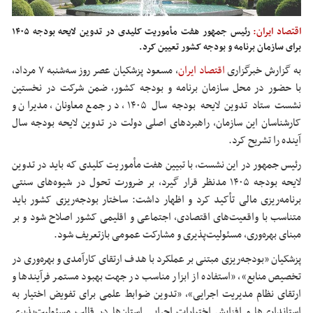
اقتصاد ایران:
رئیس جمهور هفت مأموریت کلیدی در تدوین لایحه بودجه ۱۴۰۵
برای سازمان برنامه و بودجه کشور تعیین کرد.
به گزارش خبرگزاری
اقتصاد ایران
، مسعود پزشکیان عصر روز سه‌شنبه ۷ مرداد،
با حضور در محل سازمان برنامه و بودجه کشور، ضمن شرکت در نخستین
نشست ستاد تدوین لایحه بودجه سال ۱۴۰۵، در جمع معاونان، مدیران و
کارشناسان این سازمان، راهبردهای اصلی دولت در تدوین لایحه بودجه سال
آینده را
تشریح
کرد.
رئیس جمهور در این نشست، با تبیین
هفت
مأموریت کلیدی که باید در تدوین
لایحه بودجه ۱۴۰۵ مدنظر قرار گیرد، بر ضرورت تحول در شیوه‌های سنتی
برنامه‌ریزی مالی تأکید کرد و اظهار داشت: ساختار بودجه‌ریزی کشور باید
متناسب با واقعیت‌های اقتصادی، اجتماعی و اقلیمی کشور اصلاح شود و
بر
مبنای
بهره‌وری، مسئولیت‌پذیری و مشارکت
عمومی
بازتعریف شود.
پزشکیان «بودجه‌ریزی
مبتنی بر
عملکرد با هدف ارتقای کارآمدی و بهره‌وری در
تخصیص منابع»، «استفاده از ابزار مناسب در جهت بهبود مستمر فرآیندها و
ارتقای نظام مدیریت اجرایی»، «تدوین ضوابط علمی برای تفویض اختیار به
استانداری‌ها و افزایش اختیارات اجرایی استان‌ها در قالب مسئولیت‌پذیری