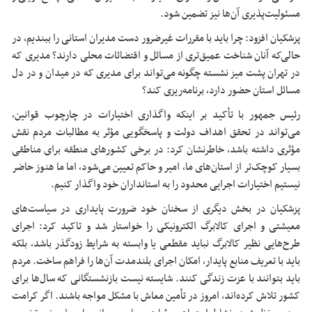
مسئولیت‌پذیری آن‌ها نیز تضمین شود.
پزشکیان افزود: چرا باید با مقررات
غیرضرور
دست مدیران استانی را ببندیم، در
حالی‌که آنان شناخت عمیق‌تری از مسائل و اقتضائات محلی دارند؟ مدیری که
در تهران پشت میز نشسته چگونه می‌تواند برای مدیری که در میدان و در دل
مسائل استان حضور دارد، برنامه‌ریزی کند؟
رئیس جمهور با تأکید بر اینکه واگذاری اختیارات در چارچوب قوانین،
می‌تواند در تحقق اهداف دولت و پاسخگویی مؤثر به مطالبات مردم نقش
مؤثری داشته باشد، خاطرنشان کرد: در برخی کشورهای منطقه برای مناطقی
بسیار کوچک‌تر از استان‌های ما،
امیر
و حاکم تعیین می‌شود، اما ما هنوز حاضر
نیستیم اختیارات اجرایی محدود را به استانداران خود واگذار کنیم.
پزشکیان در بخش دیگری از سخنان خود ضرورت پایداری در سیاست‌های
معیشتی و اجرای کالابرگ الکترونیکی را خواستار شد و
تاکید کرد
: اجرای
طرح‌هایی
نظیر کالابرگ
نباید
مقطعی یا وابسته به شرایط زودگذر باشد، بلکه
باید با تعریف منابع پایدار، امکان اجرای بلندمدت آن‌ها را فراهم ساخت. مردم
باید بتوانند با عزت زندگی کنند. شایسته نیست بازنشستگانی که سال‌ها برای
کشور تلاش کرده‌اند، امروز در تأمین معاش با مشکل مواجه باشند. اگر کرامت