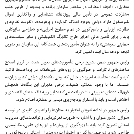
متقابل»، «ایجاد انعطاف در ساختار سازمان برنامه و بودجه از طریق جلب
مشارکت
عمومی
در تأمین مالی پروژه‌ها»، «شناسایی و واگذاری اموال
غیرمنقول مازاد دولتی به‌ویژه املاک کم‌بازده و پرهزینه»، «تقویت نظام‌های
نظارت، ارزیابی و پاسخ‌گویی در تمام سطوح اجرایی» و «طراحی سازوکاری
پایدار برای تأمین مالی اجرای طرح کالابرگ الکترونیکی و سایر سیاست‌های
حمایتی معیشتی» را به عنوان مأموریت‌های هفت‌گانه این سازمان در تدوین
لایحه بودجه سال آینده تعیین کرد.
رئیس جمهور ضمن تشریح برخی مأموریت‌های تعیین شده، بر لزوم اصلاح
ساختارهای ناکارآمد و جلوگیری از رویه‌های غیرعادلانه در پرداخت‌ها
تاکید
کرد
و گفت‌: متأسفانه امروز در حالی که برخی بنگاه‌های دولتی کشور زیان‌ده
هستند، اما با وجود عملکرد ضعیف، برخی مدیران این بنگاه‌ها همچنان
فوق‌العاده‌های مدیریتی بالا دریافت می‌کنند؛ این رویه فاقد منطق اقتصادی و
اخلاقی است و باید با استقرار بودجه‌ریزی
مبتنی بر
عملکرد اصلاح شود.
رئیس جمهور در ادامه تفویض اختیار به استان‌ها را راهبردی کلیدی در توسعه
متوازن کشور
عنوان و
با اشاره به ضرورت تمرکززدایی و توانمندسازی مدیریت
استانی
تصریح کرد: باید با بهره‌گیری از روش‌ها و ابزارهای علمی، مکانیسمی
طراحی شود که ضمن واگذاری اختیارات به مدیران استانی، پاسخ‌گویی و