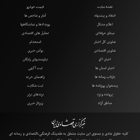
نقشه سایت
قیمت خودرو
انتقاد و پیشنهاد
آمار و شاخص ها
اعلام مشکل
رویدادها و نمایشگاهها
میثاق حرفه‌ای
تحلیل های اقتصادی
عناوین کل اخبار
استخدام
عناوین اقتصادی
بولتن خبری
اخبار اکو
نیازمندیهای رایگان
اخبار استان ها
ثبت آگهی
بازتاب رسانه ها
راهنمای خرید
پیشخوان روزنامه ها
ثبت شکایت
پرونده ویژه
برندهای برتر
مناطق آزاد
رپرتاژ خبری
کلیه حقوق مادی و معنوی این سایت متعلق به هلدینگ فرهنگی،اقتصادی و رسانه ای