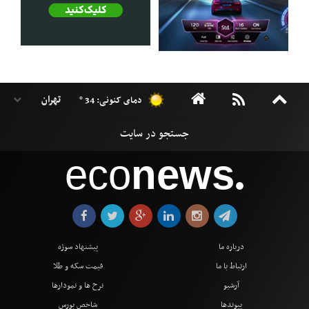
دمای کنونی: 34 °
eco
news
●
درباره ما
پیشنهاد سوژه
ارتباط با ما
قیمت سکه و طلا
آرشیو
نرخ ها و نمودارها
پیوندها
شاخص بورس