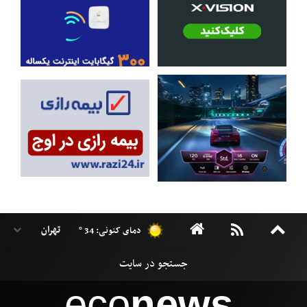
دمای کنونی: 34 °
eco
news