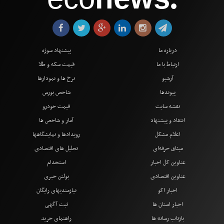
●
درباره ما
پیشنهاد سوژه
ارتباط با ما
قیمت سکه و طلا
آرشیو
نرخ ها و نمودارها
پیوندها
شاخص بورس
نقشه سایت
قیمت خودرو
انتقاد و پیشنهاد
آمار و شاخص ها
اعلام مشکل
رویدادها و نمایشگاهها
میثاق حرفه‌ای
تحلیل های اقتصادی
عناوین کل اخبار
استخدام
عناوین اقتصادی
بولتن خبری
اخبار اکو
نیازمندیهای رایگان
اخبار استان ها
ثبت آگهی
بازتاب رسانه ها
راهنمای خرید