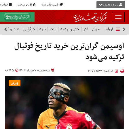
ورود / عضویت
قیمت طلا و سکه
نفت و سوخت
فلزات پا
بار
و
اوراسیا
جهان
اکو
کلان و بودجه
بانک
بیمه
کارگزاری
نفت و گاز
پ
بسته
نمودن
فهرست
اوسیمن گران‌ترین خرید تاریخ فوتبال
ترکیه می‌شود
سه شنبه 7 مرداد 1404
08:45
شناسه: 4076527
ورزش