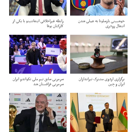
خوشبینی بارسلونا به عملی شدن
رابطه غیراخلاقی اینفانتینو با یکی از
انتقال رودری
کارکنان یوفا
برگزاری اردوی مشترک تیراندازان
سرمربی سابق تیم ملی تکواندو ایران
ایران و چین
سرمربی قزاقستان شد