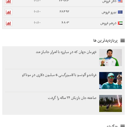
0 (0%)
24984
دلار فروش
0 (0%)
28492
یورو فروش
0 (0%)
6803
درهم فروش
پربازدیدترین ها
قهرمان جهان که در مبارزه با اشرار جانباز شد
فرناندو آلونسو با لامبورگینی 6 میلیون دلاری در موناکو
صاعقه جان بازیکن ۲۴ ساله را گرفت
وبگردی