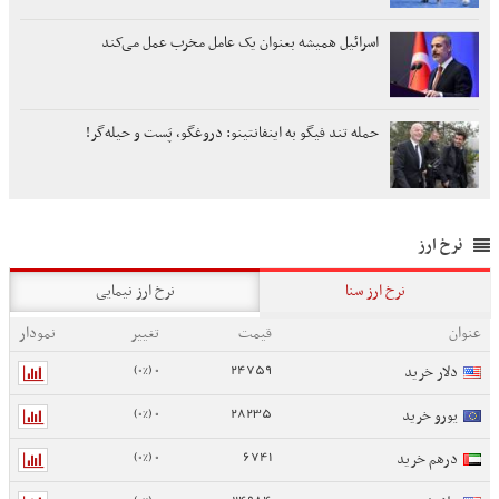
اسرائیل همیشه بعنوان یک عامل مخرب عمل می‌کند
حمله تند فیگو به اینفانتینو: دروغگو، پَست‌ و حیله‌گر!
نرخ ارز
نرخ ارز سنا
نرخ ارز نیمایی
عنوان
قیمت
تغییر
نمودار
0 (0%)
24759
دلار خرید
0 (0%)
28235
یورو خرید
0 (0%)
6741
درهم خرید