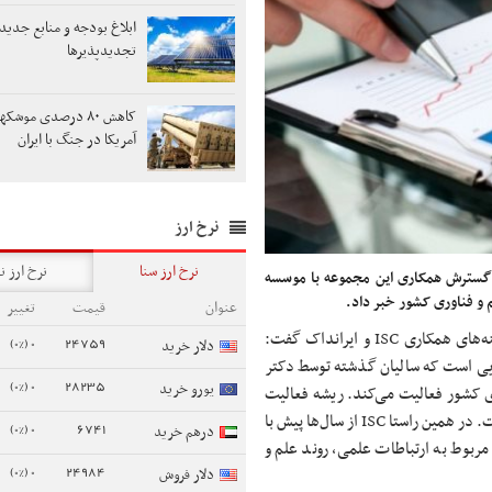
ابلاغ بودجه و منابع جدید
تجدیدپذیرها
کاهش ۸۰ درصدی موشک
آمریکا در جنگ با ایران
نرخ ارز
نرخ ارز سنا
نرخ ارز ن
ز گسترش همکاری این مجموعه با موسسه
عنوان
قیمت
تغییر
دکتر محمد حسن‌زاده در مورد زمینه‌های همکاری ISC‌ و ایرانداک گفت:
0 (0%)
24759
دلار خرید
ناوری جهان اسلام (ISC) یکی از نهادهایی است که سالیان گذشته توسط دکتر
0 (0%)
28235
یورو خرید
ی کشور فعالیت می‌کند. ریشه فعالیت
این مجموعه در نیاز کشور به مرجعیت جهانی در حوزه علم و فناوری است. در همین راستا ISC از سال‌ها پیش با
0 (0%)
6741
درهم خرید
مربوط به ارتباطات علمی، روند علم و
0 (0%)
24984
دلار فروش