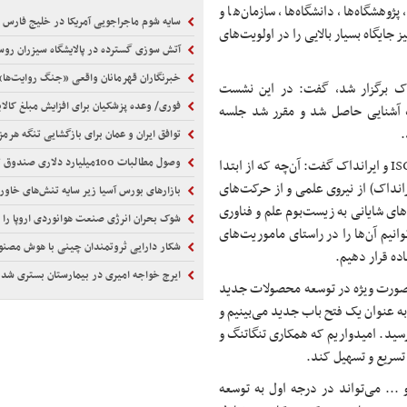
ژوهشگاه‌ها، دانشگاه‌ها، سازمان‌ها و
سایه شوم ماجراجویی آمریکا در خلیج فارس بر اقت
تخانه‌های مختلف همکاری داشته باشیم و در همین راستا برای ISC‌ نیز جایگاه بسیار بالایی را در اولویت‌های
آتش سوزی گسترده در پالایشگاه سیزران روس
خبرنگاران قهرمانان واقعی «جنگ روایت‌ها
ا حضور رئیس ISC در محل ایرانداک برگزار شد، گفت: در این نشست
فوری/ وعده پزشکیان برای افزایش مبلغ کالا
ک آشنایی حاصل شد و مقرر شد جلسه
توافق ایران و عمان برای بازگشایی تنگه هرمز
وصول مطالبات 100میلیارد دلاری صندوق توسعه ازدولت
وی با اشاره به تشکیل کارگروهی مشترک برای بررسی زمینه‌های همکاری ISC‌ و ایرانداک گفت: آن‌چه که از ابتدا
نداک) از نیروی علمی و از حرکت‌های
بازارهای بورس آسیا زیر سایه تنش‌های خاورمیانه قرم
های شایانی به زیست‌بوم علم و فناوری
شوک بحران انرژی صنعت هوانوردی اروپا را زمین
یی است که می‌توانیم آن‌ها را در راستای ماموریت‌های
شکار دارایی ثروتمندان چینی با هوش مصن
اده قرار دهیم.
ایرج خواجه امیری در بیمارستان بستری شد
‌صورت ویژه در توسعه محصولات جدید
 به عنوان یک فتح باب جدید می‌بینیم و
سید. امیدواریم که همکاری تنگاتنگ و
تسریع و تسهیل کند.
... می‌تواند در درجه اول به توسعه