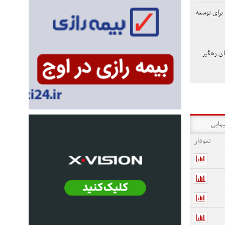
 برای توسعه
های رهگیر
یمایی
نمودار