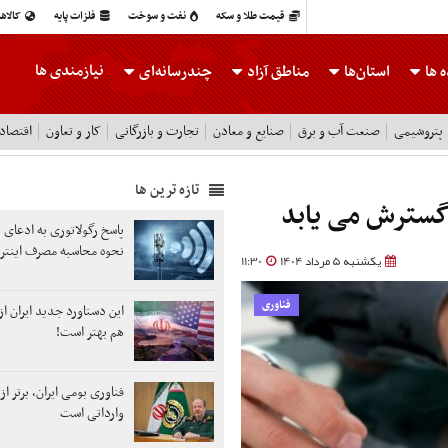
قیمت طلا و سکه
نفت و سوخت
فلزات پایه
کالاه
نیازمندی ها
 ها
استان‌ها
مناطق آزاد
چندرسانه‌ای
پتروشیمی
صنعت آب و برق
صنایع و معادن
تجارت و بازرگانی
کار و تعاون
اقتصاد
تازه ترین ها
پاسخ رگولاتوری به ادعای تا
نحوه محاسبه مصرف اینتر
یکشنبه 5 مرداد 1404
11:30
فناوری
این دستاورد جدید ایران از
هم بهتر است!
فناوری بومی ایران، برتر از
وارداتی است