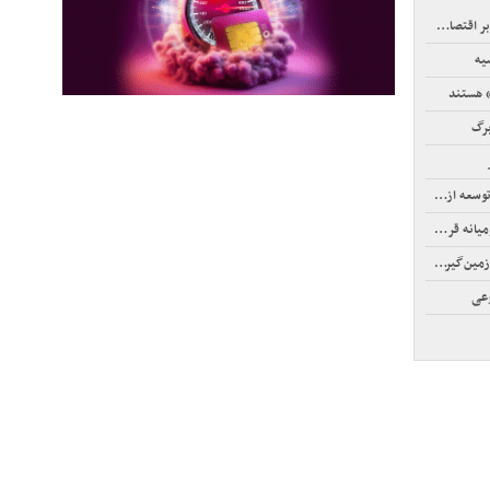
صاد جهان
یه
» هستند
برگ
زپوش شدند
‌گیر‌کرد
وعی