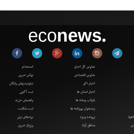
eco
news
●
عناوین کل اخبار
استخدام
عناوین اقتصادی
بولتن خبری
اخبار اکو
نیازمندیهای رایگان
اخبار استان ها
ثبت آگهی
بازتاب رسانه ها
راهنمای خرید
پیشخوان روزنامه ها
ثبت شکایت
اهها
پرونده ویژه
برندهای برتر
دی
مناطق آزاد
رپرتاژ خبری