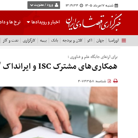
شنبه 17 مرداد 1405
13:19:35
ورود / عضویت
اخبار و رویدادها
نرخ ها
و داده
اوراسیا
جهان
اکو
کلان و بودجه
بانک
بیمه
کارگزاری
نفت و گاز
برای ارتقای جایگاه علم و فناوری ؛
همکاری‌های مشترک ISC و ایرانداک گسترش می یابد
شناسه: 4074358