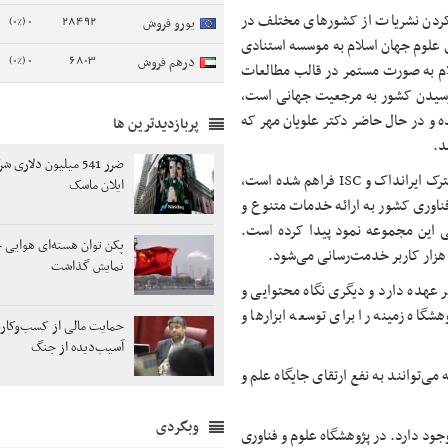
ه کردن نشریات از کشورهای مختلف در
0 (0%)
28492
یورو فروش
دی علوم جهان اسلام به موسسه استنادی
0 (0%)
6803
درهم فروش
لام به صورت مستمر در قالب مطالعات
 رسیدن کشور به مرجعیت جهانی است،
ه و در حال حاضر دکتر علویان مهر که
پربازدیدترین ها
د.
ضرر 541 میلیون دلار
رئیس ایرانداک با اشاره به این‌که در حال حاضر زمینه برای همکاری مشترک ایرانداک و ISC فراهم شده است،
ایلان ماسک
سال‌ها در نظام علم و فناوری کشور به ارائه خدمات متنوع و
ال‌ها فعالیت ایرانداک در ۴۰، ۵۰ سامانه ملی این مجموعه نمود پیدا کرده است.
پکن توان هسته‌ای هوایی خ
ا هزار کاربر خدمت‌رسانی می‌شود.
نمایش گذاشت
ر عهده دارد و دیگری نگاه محتوایی و
گاه زمینه را برای توسعه ابزارها و
حمایت مالی از کسب‌وکار
آسیب‌دیده از جنگ
ی‌توانند به نفع ارتقای جایگاه علم و
وبگردی
دیران ISC این رویکرد همکاری وجود دارد. در پژوهشگاه علوم و فناوری