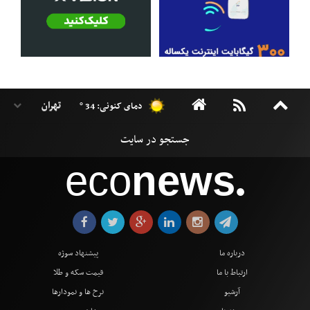
دمای کنونی: 34 °
eco
news
●
درباره ما
پیشنهاد سوژه
ارتباط با ما
قیمت سکه و طلا
آرشیو
نرخ ها و نمودارها