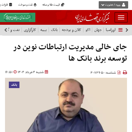
ورود / عضویت
قیمت طلا و سکه
نفت و سوخت
فلزات پا
بار
و
اوراسیا
جهان
اکو
کلان و بودجه
بانک
بیمه
کارگزاری
نفت و گاز
پ
بسته
نمودن
فهرست
جای خالی مدیریت ارتباطات نوین در
توسعه برند بانک ها
شنبه 4 مرداد 1404
16:51
شناسه: 4073650
بانک