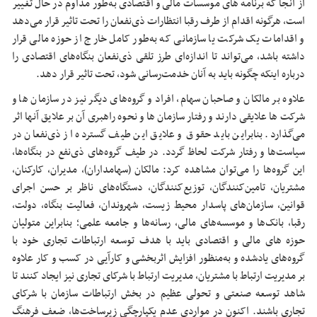
از آنجا که برنامه های موسسات مالی و اقتصادی به‌طور مداوم در حال تغییر
است، هرگونه اقدام از طرف رقبا انتظارات ذی‌نفعان را تحت تاثیر قرار می‌دهد
و اقدامات یک شرکت یا سازمانی که به‌طور کامل خارج از حوزه مالی قرار
داشته باشد، می‌تواند تا اندازه‌ای طرز تلقی ذی‌نفعان بنگاه‌های اقتصادی را
درباره اینکه چگونه باید به آنان خدمت‌رسانی شود، تحت‌ تاثیر قرار دهد.
علاوه بر مالکان و صاحبان سهام، افراد و گروه‌های دیگر نیز در سازمان ها و
شرکت ها علایقی دارند و رفتار سازمان ها و نحوه راهبری آن بر علایق آنها اثر
می‌گذارد. بنابراین باید حقوق و علایق این طیف گسترده از ذی‌نفعان در
سیاست‌ها و رفتار شرکت لحاظ گردد. در طیف گروه‌های ذی‌نفع در بنگاه‌ها،
این گروه‌ها را می‌توان مشاهده کرد: مالکان (سهامداران)، مدیران، کارکنان،
مشتریان، تامین‌کنندگان، توزیع‌کنندگان، دستگاه‌های ناظر بر حسن اجرای
قوانین، سازمان‌های پاسدار محیط زیست، شهروندان، فعالیت بنگاه، دولت،
رقبا، بانک‌ها و موسسه‌های مالی، رسانه‌ها و جامعه علمی؛ بنابراین متولیان
حوزه های مالی و اقتصادی باید با هدف توسعه ارتباطات تجاری خود با
گروه‌های یادشده و به‌منظور افزایش اثربخشی و کارآیی در کسب و کار علاوه
بر مدیریت ارتباط با مشتریان، مدیریت ارتباط با شرکای تجاری نیز ایجاد کنند تا
شاهد توسعه صنعتی و تحولی عظیم در بخش ارتباطات سازمان با شرکای
تجاری باشند. اکنون در مواردی عدم یکپارچگی زیرساخت‌ها، ضعف فرهنگ