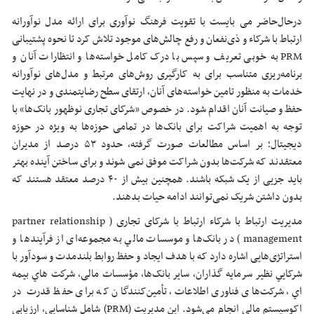
درحال‌حاضر می بایست با تقویت فرهنگ نوآوری برای ارائه مدل نوآورانه
ارتباط با شرکاء و ذی‌نفعان و رفع چالش‌های موجود تلاش کرد تا نحوه پشتیبانی
PRM به‌ خوبی تعریف و سپس با درک کامل خواسته‌ها و انتظارات آنان و
برنامه‌ریزی متناسب برای به کارگیری روش‌های مرتبط و مدل‌های نوآورانه
خدمات به‌ منظور تامین خواسته‌های آنان، ارتقای سطح رضایتمندی و در نهایت
حفظ و صیانت آنان اقدام شود. در خصوص «شرکای تجاری نوظهور بانک‌ها» با
توجه به اهمیت شراکت برای بانک‌ها در تمامی حوزه‌ها به ویژه در حوزه
دیجیتال؛ بر اساس مطالعات صورت گرفته، حدود ۵۳ درصد از مدیران
معتقدند که شرکت‌ها بدون شراکت موفق نمی شوند و برای ساختن آینده بهتر
باید جزیی از یک شبکه باشند. همچنین بیش از ۴۰ درصد معتقد هستند که
بدون داشتن شریک نمی‌توانند ادامه حیات بدهند.
مدیریت ارتباط با شرکاء ارتباط با شرکای تجاری ( partner relationship
management ) در بانک‌ها و موسسات مالي به مجموعه‌ای از فرآیندها و
استراتژی‌هایی اشاره دارد که با هدف ایجاد و حفظ روابط بلندمدت و سودآور با
شرکايي نظير سرمایه گذاران، سایر بانک‌ها، مؤسسات مالی، شركت هاي بيمه
اي، شرکت‌های فناوری اطلاعات، تأمین‌کنندگان که برای حفظ قدرت‌ در
اکوسیستم مالی انجام می‌شود. این مدیریت (PRM) شامل شناسایی، ارزیابی