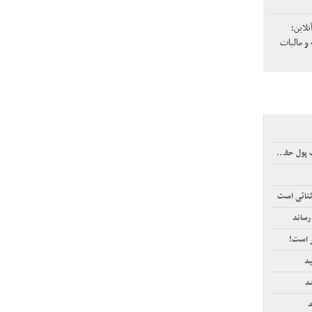
نلاین؛
و مالیات
نائی است
ر است!
ید
شد