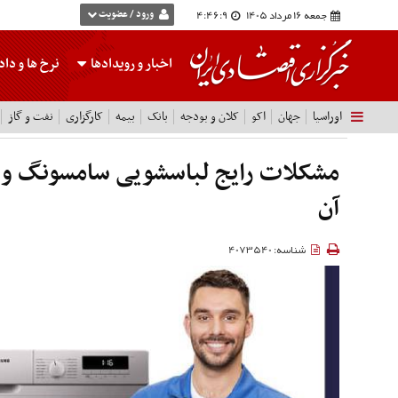
جمعه 16 مرداد 1405
4:46:10
ورود / عضویت
اخبار و رویدادها
نرخ ها
و داده
اوراسیا
جهان
اکو
کلان و بودجه
بانک
بیمه
کارگزاری
نفت و گاز
مشکلات رایج لباسشویی‌ سامسونگ و ر
آن
شناسه: 4073540