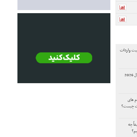
یت واردات
چگونه به بهترین تریدر سال 2026
م‌ های
کت چیست؟
اً چه
یم؟