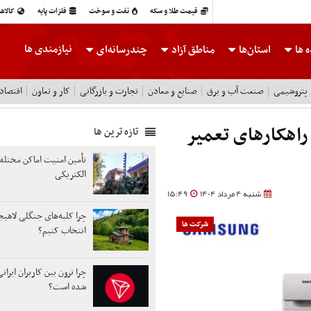
قیمت طلا و سکه
نفت و سوخت
فلزات پایه
کالاه
نیازمندی ها
 ها
استان‌ها
مناطق آزاد
چندرسانه‌ای
پتروشیمی
صنعت آب و برق
صنایع و معادن
تجارت و بازرگانی
کار و تعاون
اقتصاد
اهکارهای تعمیر
تازه ترین ها
تأمین امنیت اماکن مختلف
الکتریکی
شنبه 4 مرداد 1404
15:49
چرا کلبه‌های جنگلی لاهیجا
شرکت ها
انتخاب کنیم؟
چرا ترون بین کاربران ایرا
شده است؟