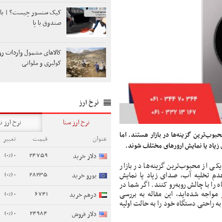
کیک سنسور چیست؟ | باز
صندوق با پا
کالاهای مشمول واردات رو
کولبری و ملوانی
نرخ ارز
نرخ ارز سنا
نرخ ارز ن
وب‌ترین گزینه‌ها در بازار هستند. اما
عنوان
قیمت
تغییر
زیاد یا نمایش ارورهای مختلف شوند.
0 (0%)
24759
دلار خرید
ی از محبوب‌ترین گزینه‌ها در بازار
0 (0%)
28235
دم تخلیه آب، صدای زیاد یا نمایش
یورو خرید
را با چالش روبه‌رو کنند. اگر شما در
ز
مواجه شده‌اید، این مقاله به بررسی
0 (0%)
6741
درهم خرید
به راحتی دستگاه خود را به حالت اولیه
0 (0%)
24984
دلار فروش