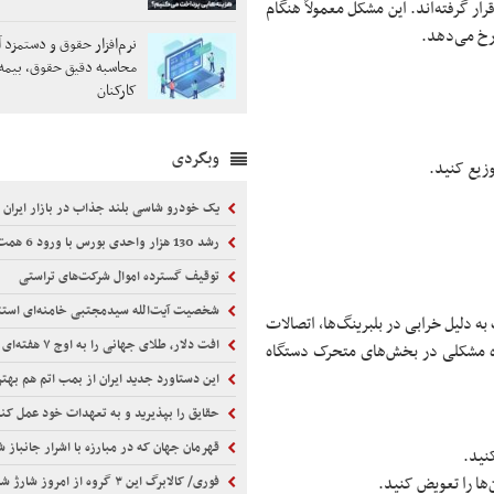
 قرار گرفته‌اند. این مشکل معمولاً هنگام
رخ می‌دهد.
نرم‌افزار حقوق و دستمزد آ
محاسبه دقیق حقوق، بیمه 
کارکنان
وبگردی
وزیع کنید.
یک خودرو شاسی بلند جذاب در بازار ایران
رشد 130 هزار واحدی بورس با ورود 6 همت پول حقیقی
توقیف گسترده اموال شرکت‌های تراستی
شخصیت آیت‌الله سیدمجتبی خامنه‌ای استث
 دلیل خرابی در بلبرینگ‌ها، اتصالات
افت دلار، طلای جهانی را به اوج ۷ هفته‌ای رساند
ده مشکلی در بخش‌های متحرک دستگاه
این دستاورد جدید ایران از بمب اتم هم بهت
حقایق را بپذیرید و به تعهدات خود عمل کن
قهرمان جهان که در مبارزه با اشرار جانباز 
نید.
‌ها را تعویض کنید.
فوری/ کالابرگ این ۳ گروه از امروز شارژ شد