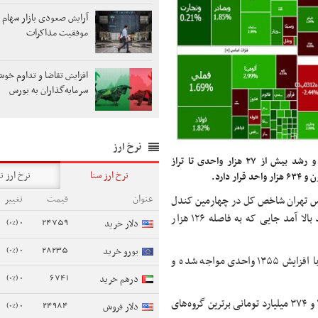
آرایش صعودی بازار سهام با
موفقیت مذاکرات
افزایش تقاضا و تداوم خوش
سرمایه‌گذاران به بورس
نرخ ارز
امروز شاخص کل بورس تهران با چهارمین کندل صعودی و رشد بیش از ۲۷ هزار واحدی تا تراز
نرخ ارز سنا
نرخ ارز ن
عنوان
قیمت
تغییر
ورس تهران شاخص کل در چهارمین
کندل
صعودی با رشد بیش از ۲۷ هزار و ۲۰۰ واحدی تا تراز ۲,۷۶۱,۴۹۷ واحد بالا آمد جایی که به فاصله ۱۲۶ هزار
0 (0%)
24759
دلار خرید
0 (0%)
28235
یورو خرید
امروز شاخص کل هم وزن بورس تهران نیز همسو با رشد شاخص کل، با افزایش ۱۳۵۵ واحدی مواجه شده و
0 (0%)
6741
درهم خرید
گروه بانک، فلزات اساسی و خودرو به ترتیب با ارزش معاملات ۹۶۰، ۴۹۹ و ۳۷۴ میلیارد تومانی برترین گروه‌های
0 (0%)
24984
دلار فروش