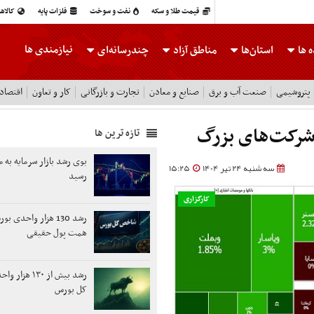
قیمت طلا و سکه
نفت و سوخت
فلزات پایه
کالاه
نیازمندی ها
 ها
استان‌ها
مناطق آزاد
چندرسانه‌ای
پتروشیمی
صنعت آب و برق
صنایع و معادن
تجارت و بازرگانی
کار و تعاون
اقتصاد
شرکت‌های بزرگ
تازه ترین ها
بوی رشد بازار سرمایه به 
سه شنبه 24 تیر 1404
15:25
رسید
کارگزاری
همت پول حقیقی
رشد بیش از ۱۳۰ 
کل بورس