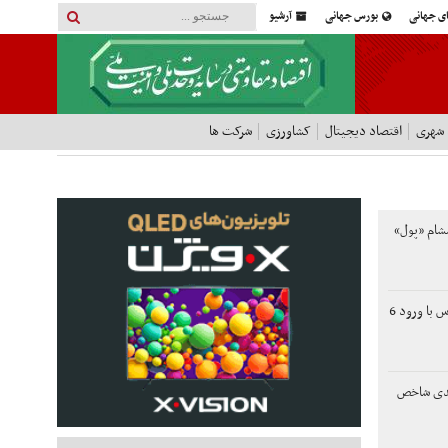
ای جهانی
بورس جهانی
آرشیو
 شهری
اقتصاد دیجیتال
کشاورزی
شرکت ها
مشام «پول»
رشد 130 هزار واحدی بورس با ورود 6
هزار واحدی شاخص