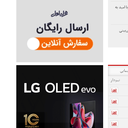
 امید به
‌بینی
یمایی
نمودار