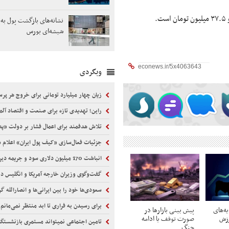
نشانه‌های بازگشت پول به ت
شیشه‌ای بورس
وبگردی
زیان چهار میلیارد تومانی برای خروج هر پرس
راین؛ تهدیدی تازه برای صنعت و اقتصاد آلم
تلاش هدفمند برای اعمال فشار بر دولت «پد
جزئیات فعال‌سازی «کیف پول ایران» اعلام 
انباشت 170 میلیون دلاری سود و جریمه دیرکرد ایران‌ایر
گفت‌وگوی وزیران خارجه آمریکا و انگلیس درباره ت
سعودی‌ها خود را بین ایرانی‌ها و انصارالله گرفتار ی
برای رسیدن به فراری تا ابد منتظر نمی‌مانم
ه‌های
پیش بینی بازارها در
رزش
صورت توقف یا ادامه
تامین اجتماعی نمیتواند مستمری بازنشستگان را 
جنگ