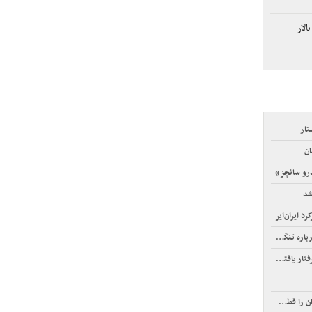
الار
تار
ان
رو سانچز»
شد
نگه هرمز
افته‌اند!
قطع کند