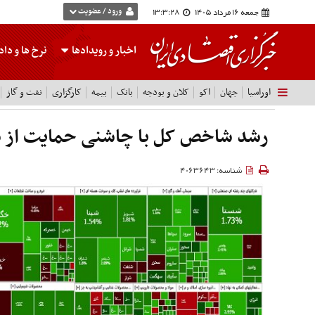
جمعه 16 مرداد 1405
13:3:29
ورود / عضویت
اخبار و رویدادها
نرخ ها
و داده
اوراسیا
جهان
اکو
کلان و بودجه
بانک
بیمه
کارگزاری
نفت و گاز
رشد شاخص کل با چاشنی حمایت از 
شناسه: 4063643