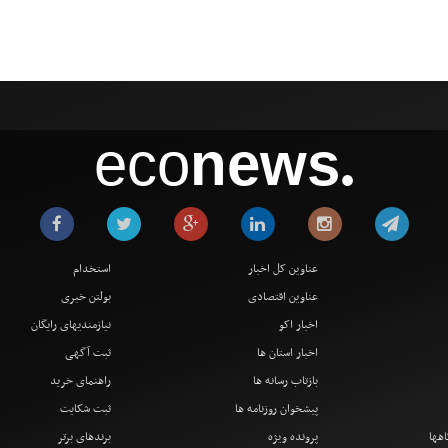
eco
news
●
عناوین کل اخبار
استخدام
عناوین اقتصادی
بولتن خبری
اخبار اکو
نیازمندیهای رایگان
اخبار استان ها
ثبت آگهی
بازتاب رسانه ها
راهنمای خرید
پیشخوان روزنامه ها
ثبت شکایت
اهها
پرونده ویژه
برندهای برتر