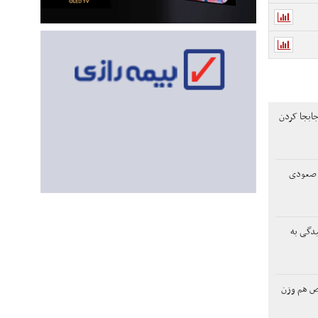
ابجا کردن
د صعودی
یدگی به
ص هم وزن