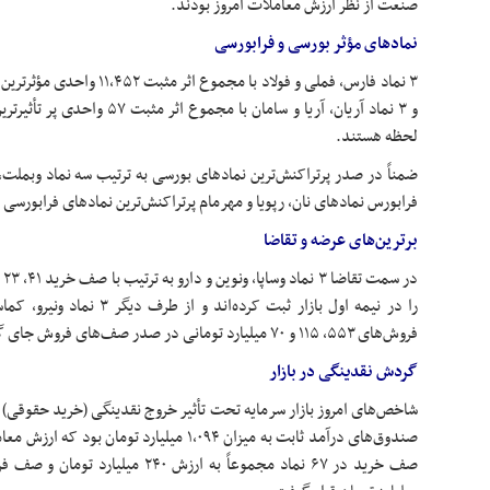
صنعت از نظر ارزش معاملات امروز بودند.
نمادهای مؤثر بورسی و فرابورسی
۳ نماد فارس،
فملی
و فولاد با مجموع اثر مثبت
و ۳ نماد آریان، آریا و سامان با مجموع اثر مثبت ۵۷ واحدی پر
تأثیرتری
لحظه هستند.
ضمناً در صدر
پرتراکنش‌ترین
نمادهای بورسی به ترتیب سه نماد
وبملت
،
فرابورس
نمادهای نان،
رپویا
و
مهرمام
پرتراکنش‌ترین
نمادهای
فرابورسی
ه
برترین‌های عرضه و تقاضا
در سمت تقاضا ۳ نماد
وساپا
،
ونوین
را در نیمه اول بازار ثبت کرده‌اند و از طرف دیگر ۳ نماد
ونیرو
،
کماس
فروش‌های ۵۵۳، ۱۱۵ و ۷۰ میلیارد تومانی در صدر صف‌های فروش جای گرفته‌اند.
گردش نقدینگی در بازار