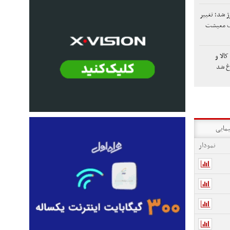
ژ شد؛ تغییر
ک معیشت
الا و
اغ شد
یمایی
نمودار