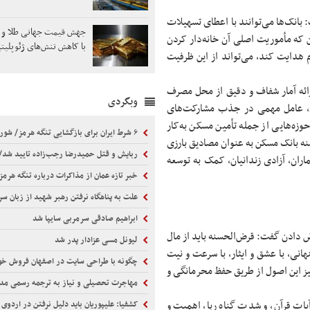
 بانک‌ها می‌توانند با اعطای تسهیلات
جهش قیمت جهانی طلا و نق
 که مأموریت اصلی آن خانه‌دار کردن
با کاهش تنش‌های ژئوپلیت
م هدایت کند، می‌تواند از این ظرفیت
ارائه آمار شفاف و دقیق از محل مصرف
وبگردی
م، عامل مهمی در جذب مشارکت‌های
زه‌هایی از جمله تأمین مسکن به‌کار
۶ شرط ایران برای بازگشایی تنگه هرمز/ شورای عالی امنیت ملی تکلیف را یکسره کرد
ه بانک مسکن به عنوان مصادیق بارزی
ربایش و قتل حمیدرضا رجب‌زاده تایید شد/ ارسال ویدئویی از لحظه قتل او برای خ
اران، آزادی زندانیان، کمک به توسعه
خبر تازه عمان از مذاکرات درباره تنگه هرمز/ گفتگوها در فضای مثبت
علت به پناهگاه نرفتن رهبر شهید از زبان سردار کوث
ابراهیم صادقی سرمربی سایپا شد
رض دادن گفت: قرض‌الحسنه باید از مال
لیونل مسی عزادار پدر شد
هانی، با عشق و ایثار، با سرعت و نیت
چگونه با طراحی سایت در اصفهان فروش خود را افز
یز این اصول از طریق حفظ محرمانگی و
مهاجرت تحصیلی و نیاز به ترجمه رسمی مدارک 
آیات قرآن، و شدت گناه ربا، اهمیت و
کشفیا: علیپوریان باید دلیل نرفتن در اردوی والیبال نشسته را