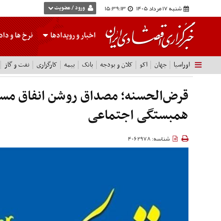
شنبه 17 مرداد 1405
15:39:14
ورود / عضویت
اخبار و رویدادها
نرخ ها
و داده
اوراسیا
جهان
اکو
کلان و بودجه
بانک
بیمه
کارگزاری
نفت و گاز
قرض‌الحسنه؛ مصداق روشن انفاق مس
همبستگی اجتماعی
شناسه: 4062978