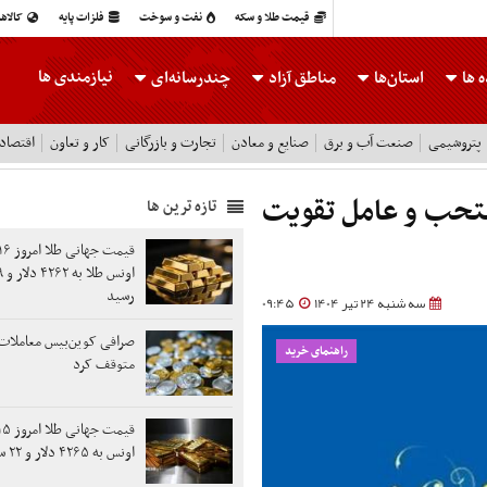
قیمت طلا و سکه
نفت و سوخت
فلزات پایه
کالاه
نیازمندی ها
 ها
استان‌ها
مناطق آزاد
چندرسانه‌ای
پتروشیمی
صنعت آب و برق
صنایع و معادن
تجارت و بازرگانی
کار و تعاون
اقتصاد
تحب و عامل تقویت
تازه ترین ها
رسید
سه شنبه 24 تیر 1404
09:45
راهنمای خرید
متوقف کرد
اونس به ۴۲۶۵ دلار و ۲۲ سنت رسید