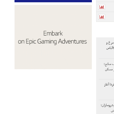
مرغ و
الباس
ف منابع؛
ر مسکن
ردا آغاز
خودروسازان؛
هش