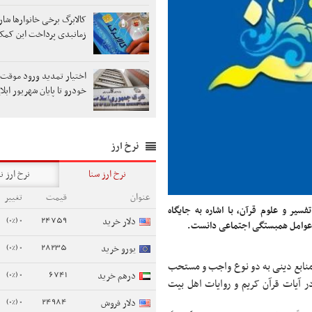
کالابرگ برخی خانوارها شار
زمانبدی پرداخت این کم
اختیار تمدید ورود موقت ک
خودرو تا پایان شهریور ابل
نرخ ارز
نرخ ارز سنا
نرخ ارز ن
عنوان
قیمت
تغییر
ر و علوم قرآن، با اشاره به جایگاه
0 (0%)
24759
دلار خرید
ز عوامل همبستگی اجتماعی دانست.
0 (0%)
28235
یورو خرید
 منابع دینی به دو نوع واجب و مستحب
0 (0%)
6741
درهم خرید
ر آیات قرآن کریم و روایات اهل بیت
0 (0%)
24984
دلار فروش