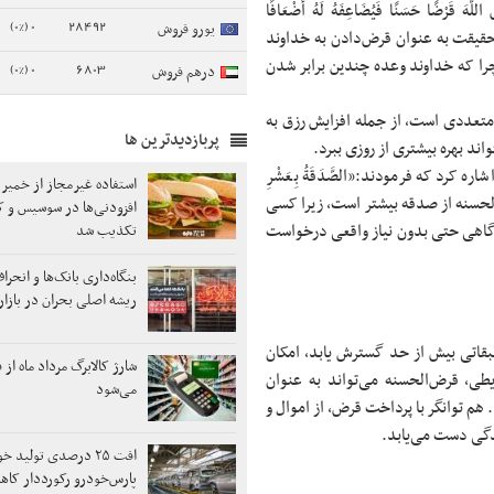
ضُ اللَّهَ قَرْضًا حَسَنًا فَیُضَاعِفَهُ لَهُ أَضْعَافًا
0 (0%)
28492
یورو فروش
ر حقیقت به عنوان قرض‌دادن به خداوند
را که خداوند وعده چندین برابر شدن
0 (0%)
6803
درهم فروش
متعددی است، از جمله افزایش رزق به
پربازدیدترین ها
د بهره بیشتری از روزی ببرد.
کرد که فرمودند:«الصَّدَقَةُ بِعَشْرِ
استفاده غیرمجاز از خمیر 
اب قرض‌الحسنه از صدقه بیشتر است، زیرا کسی
افزودنی‌ها در سوسیس و ک
گاهی حتی بدون نیاز واقعی درخواست
تکذیب شد
بنگاه‌داری بانک‌ها و انحرا
ریشه اصلی بحران در بازا
قاتی بیش از حد گسترش یابد، امکان
شارژ کالابرگ مرداد ماه از ف
یطی، قرض‌الحسنه می‌تواند به عنوان
می‌شود
م توانگر با پرداخت قرض، از اموال و
دگی دست می‌یابد.
افت ۲۵ درصدی تولید 
پارس‌خودرو رکورددار کا