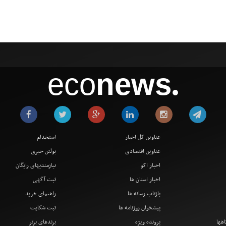
eco
news
●
عناوین کل اخبار
استخدام
عناوین اقتصادی
بولتن خبری
اخبار اکو
نیازمندیهای رایگان
اخبار استان ها
ثبت آگهی
بازتاب رسانه ها
راهنمای خرید
پیشخوان روزنامه ها
ثبت شکایت
اهها
پرونده ویژه
برندهای برتر