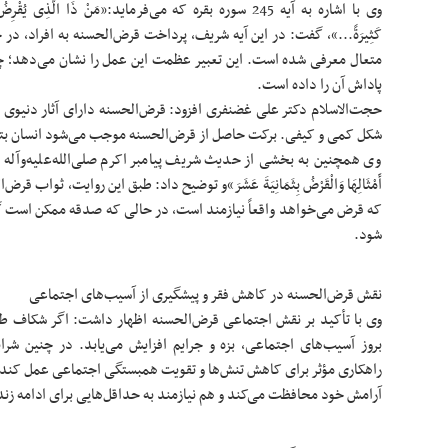
وی با اشاره به آیه 245 سوره بقره که می‌فرماید:«مَنْ ذَا الَّذِی یُقْرِ
کَثِیرَةً...»، گفت: در این آیه شریف، پرداخت قرض‌الحسنه به افراد، د
متعال معرفی شده است. این تعبیر عظمت این عمل را نشان می‌دهد؛ چ
پاداش آن را داده است.
حجت‌الاسلام دکتر علی غضنفری افزود: قرض‌الحسنه دارای آثار دنیوی 
شکل کمی و کیفی. برکت حاصل از قرض‌الحسنه موجب می‌شود انسان بتوان
وی همچنین به بخشی از حدیث شریف پیامبر اکرم صلی‌الله‌علیه‌وآله اشاره 
أَمْثَالِهَا وَالْقَرْضُ بِثَمَانِیَةَ عَشَرَ»و توضیح داد: طبق این روایت، ثو
که قرض می‌خواهد واقعاً نیازمند است، در حالی که صدقه ممکن است 
شود.
نقش قرض‌الحسنه در کاهش فقر و پیشگیری از آسیب‌های اجتماعی
وی با تأکید بر نقش اجتماعی قرض‌الحسنه اظهار داشت: اگر شکاف طب
بروز آسیب‌های اجتماعی، بزه و جرایم افزایش می‌یابد. در چنین شرا
راهکاری مؤثر برای کاهش تنش‌ها و تقویت همبستگی اجتماعی عمل کند. ه
آرامش خود محافظت می‌کند و هم نیازمند به حداقل‌هایی برای ادامه زن