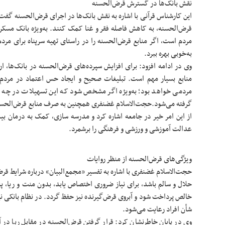
نقش بانک‌ها در گسترش قرض‌الحسنه
این کارشناس قرآنی با اشاره به نقش بانک‌ها در اجرای قرض‌الحسنه گفت:
قرض‌الحسنه، به کاهش فاصله فقر و غنا کمک کنند. به‌ویژه بانک مسکن
مردم است، اگر منابع قرض‌الحسنه را در راستای تهیه سرپناه برای مرد
به‌خوبی بهره ببرد.
وی در ادامه افزود: برای افزایش سپرده‌های قرض‌الحسنه در بانک‌ها، 
منابع بسیار مهم است. تبلیغات صحیح و ایجاد حس اعتماد در مرد
مردمی خواهد بود؛ به‌ویژه اگر مشخص شود که این تسهیلات در چه حو
گرفته می‌شود.حجت‌الاسلام غضنفری همچنین به صرف منابع قرض‌الحسن
از این امر خیر در جامعه اشاره کرد و مدرسه سازی، کمک به درمان بیم
عدالت آموزشی و ورزشی و فرهنگی را برشمرد.
ویژگی‌های قرض‌الحسنه از منظر روایات
حجت‌الاسلام غضنفری با اشاره به تفسیر «مجمع‌البیان» درباره شرایط ق
حلال و سالم باشد، برای نیاز ضروری اختصاص یابد، بدون منت و ریا، پن
خالص پرداخت شود و آبروی قرض‌گیرنده نیز حفظ گردد. در نظام بانکی ن
شأن افراد رعایت می‌شود.
وی در پایان خاطرنشان کرد: قرار گرفتن قرض‌الحسنه در مقابل ربا در 