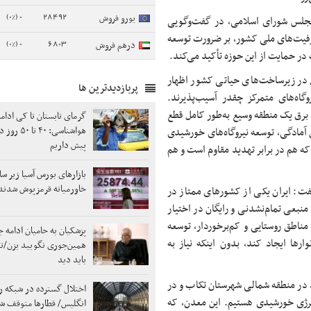
0 (0%)
28492
یورو فروش
 مجلس شورای اسلامی، در گفت‌وگویی
ظرفیت‌های ملی کشور، بر ضرورت توسعه
0 (0%)
6803
درهم فروش
در حمایت از این حوزه تأکید می‌کند.
ل در زیرساخت‌های حیاتی کشور اظهار
پربازدیدترین ها
اه‌های متمرکز چقدر آسیب‌پذیرند.
 برق یک منطقه وسیع به‌طور کامل قطع
گرمای تابستان تا کی ادامه
هواشناسی: ۴۰
ین آمادگی، توسعه نیروگاه‌های خورشیدی
پیش داریم
ه هم در برابر تهدید مقاوم است و هم
بازارهای بورس آسیا زیر سا
خاورمیانه قرمزپوش شدند
فت: ایران یکی از کشورهای ممتاز در
ابی در سال. این یعنی منبعی تمام‌نشدنی و رایگان در اختیار
 مناطق روستایی و کم‌برخوردار، توسعه
پزشکیان به حامیان ادامه 
ارها ایجاد کند، بدون اینکه نیاز به
همین‌جوری نگویید بزن/تب
باید دید
ن، در منطقه شمالی شهرستان تکاب و در
اختلال گسترده در شبکه ر
نرژی خورشیدی هستیم. این معدن، که
انگلیس/ قطارها متوقف ش