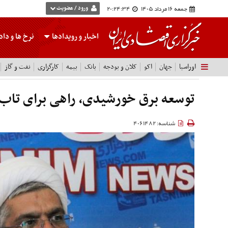
جمعه 16 مرداد 1405
20:24:35
ورود / عضویت
اخبار و رویدادها
نرخ ها
و داده
اوراسیا
جهان
اکو
کلان و بودجه
بانک
بیمه
کارگزاری
نفت و گاز
توسعه برق خورشیدی، راهی برای تاب‌
شناسه: 4061482