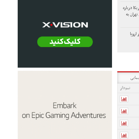
کا درباره
تهران به
اروپا
یمایی
نمودار