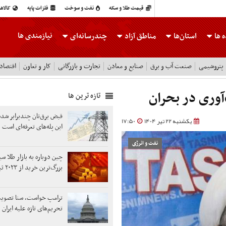
قیمت طلا و سکه
نفت و سوخت
فلزات پایه
کالاه
نیازمندی ها
 ها
استان‌ها
مناطق آزاد
چندرسانه‌ای
پتروشیمی
صنعت آب و برق
صنایع و معادن
تجارت و بازرگانی
کار و تعاون
اقتصاد
آوری در بحران
تازه ترین ها
قبض برق‌تان چندبرابر شد
یکشنبه 22 تیر 1404
17:50
این پله‌های تعرفه‌ای است
نفت و انرژی
چین دوباره به بازار طلا س
بزرگ‌ترین خرید از ۲۰۲۳ ثبت شد
ترامپ خواست، سنا تصوی
تحریم‌های تازه علیه ایران