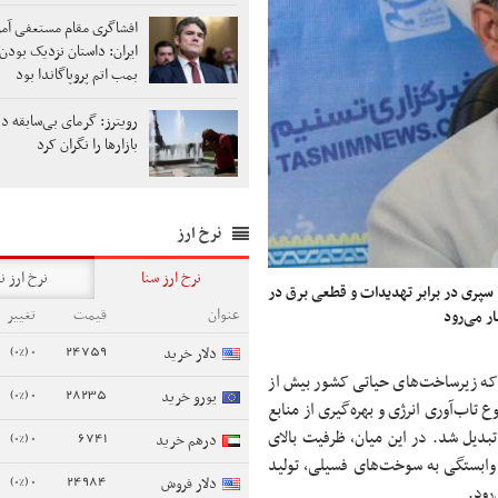
افشاگری مقام مستعفی آمری
ایران: داستان نزدیک بودن 
بمب اتم پروپاگاندا بود
رویترز: گرمای بی‌سابقه در 
بازارها را نگران کرد
نرخ ارز
نرخ ارز سنا
نرخ ارز ن
 سپری در برابر تهدیدات و قطعی برق در
عنوان
قیمت
تغییر
ر می‌رود
0 (0%)
24759
دلار خرید
، زمانی که زیرساخت‌های حیاتی کشور بیش از
0 (0%)
28235
یورو خرید
اب‌آوری انرژی و بهره‌گیری از منابع
بدیل شد. در این میان، ظرفیت بالای
0 (0%)
6741
درهم خرید
 وابستگی به سوخت‌های فسیلی، تولید
0 (0%)
24984
دلار فروش
رود.