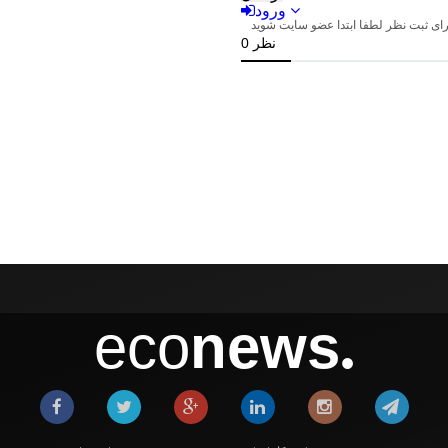
eco
news
●