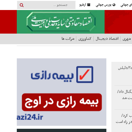
ای جهانی
بورس جهانی
آرشیو
 شهری
اقتصاد دیجیتال
کشاورزی
شرکت ها
ه؟/دلیلش
یگنال داد/
ب کرد/
 در راه است