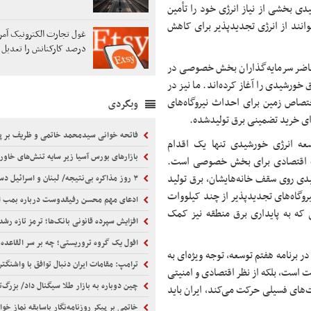
یدی بخشی از نیاز انرژی خود را تأمین
وانند از انرژی تجدیدپذیر برای کاهش
درصد کارکنانش را تعدیل 
حاضر سرمایه‌گذاران بخش خصوصی در
خورشیدی را آغاز کرده‌اند. ما نیز در
تصاص زمین برای احداث نیروگاه‌های
وبگردی
ای خرید تضمینی برق تولیدشده.
فاتحه خوانی سیدمحمد خاتمی و ظریف بر پیکر ابوالقاسم قاسم‌زاده/ همتی هم برای تشییع آ
عه انرژی خورشیدی تنها یک اقدام
بازارهای بورس آسیا زیر سایه تنش‌های خاورمیانه قرم
ت اقتصادی برای بخش خصوصی است.
یدی روی سقف خانه‌هایشان، برق تولید
۳ روز مذاکره بی‌نتیجه/ لبنان و اسرائیل دست خالی رم را ترک کردند
روگاه‌های تجدیدپذیر از چند کیلووات
ادعای مهم محسن رفیقدوست درباره بمب اتم: می‌توانیم بسازیم، اما نم
 که به پایداری برق منطقه نیز کمک
افزایش سپرده قانونی بانک‌ها؛ ترمز تازه رشد
افول یک گروه تروریستی؛ چه بر سر القاعده آمد؟ | آیا این سازمان تروریستی از هم پاشیده یا ته
برنامه هفتم توسعه، توجه ویژه‌ای به
ترامپ: مقامات ایران دنبال توافق با واشنگت
ت است، بلکه از نظر اقتصادی و امنیتی
چین دوباره به بازار طلا سیگنال داد/ بزرگ‌ترین خرید از ۳
ای فسیلی حرکت می‌کند، ایران باید
خاتمی بر پیکر روزنامه‌نگار باسابقه نماز خواند/ ظریف و همتی هم آ