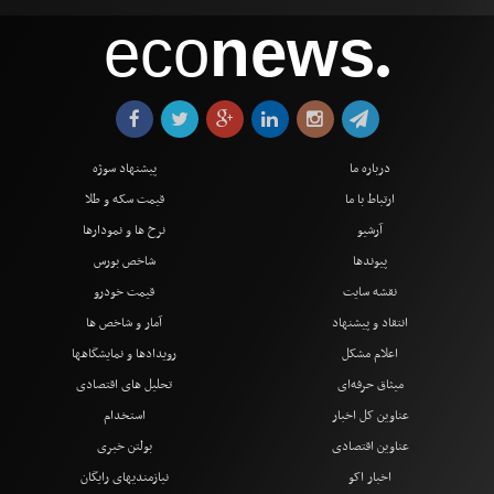
eco
news
●
درباره ما
پیشنهاد سوژه
ارتباط با ما
قیمت سکه و طلا
آرشیو
نرخ ها و نمودارها
پیوندها
شاخص بورس
نقشه سایت
قیمت خودرو
انتقاد و پیشنهاد
آمار و شاخص ها
اعلام مشکل
رویدادها و نمایشگاهها
میثاق حرفه‌ای
تحلیل های اقتصادی
عناوین کل اخبار
استخدام
عناوین اقتصادی
بولتن خبری
اخبار اکو
نیازمندیهای رایگان