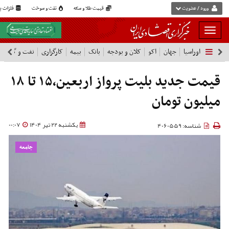
ورود / عضویت
قیمت طلا و سکه
نفت و سوخت
فلزات پا
بار
و
اوراسیا
جهان
اکو
کلان و بودجه
بانک
بیمه
کارگزاری
نفت و گاز
پ
بسته
نمودن
شرکت ها
فهرست
قیمت جدید بلیت پرواز اربعین،۱۵ تا ۱۸
میلیون تومان
یکشنبه 22 تیر 1404
00:07
شناسه: 4060559
جامعه