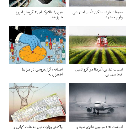
معوقات بازنشستگان تأمین اجتماعی
فوری/ کالابرگ این ۳ گروه از امروز
واریز میشود
شارژ شد
امنیت غذایی آمریکا در گرو تأمین
افسانه «گران‌فروشی در شرایط
کود شمیایی
اضطراری»
انباشت 170 میلیون دلاری سود و
واکنش وزارت نیرو به علت گرانی و