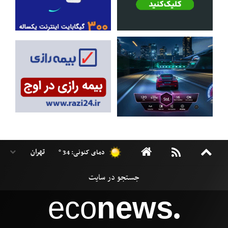
دمای کنونی: 34 °
eco
news
●