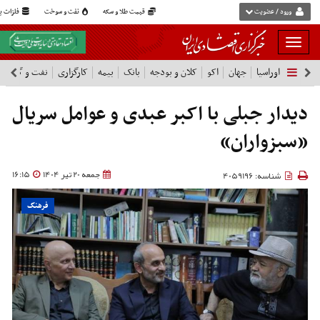
ورود / عضویت
قیمت طلا و سکه
نفت و سوخت
فلزات پا
بار
و
اوراسیا
جهان
اکو
کلان و بودجه
بانک
بیمه
کارگزاری
نفت و گاز
پ
بسته
نمودن
فهرست
دیدار جبلی با اکبر عبدی و عوامل سریال
«سبزواران»
جمعه 20 تیر 1404
16:15
شناسه: 4059196
فرهنگ