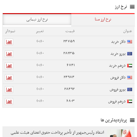
نرخ ارز
نرخ ارز سنا
نرخ ارز نیمایی
عنوان
قیمت
تغییر
نمودار
0 (0%)
24759
دلار خرید
0 (0%)
28235
یورو خرید
0 (0%)
6741
درهم خرید
0 (0%)
24984
دلار فروش
0 (0%)
28492
یورو فروش
0 (0%)
6803
درهم فروش
پربازدیدترین ها
انتقاد رئیس‌جمهور از تأخیر پرداخت حقوق اعضای هیئت علمی