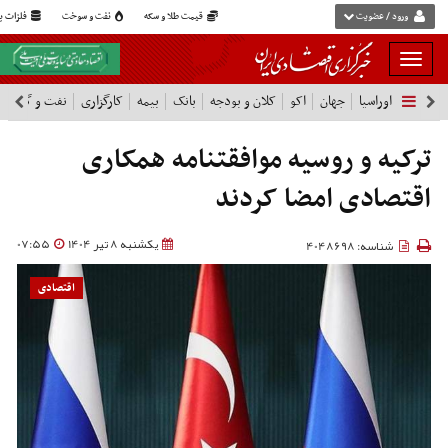
ورود / عضویت
قیمت طلا و سکه
نفت و سوخت
فلزات پا
بار
و
اوراسیا
جهان
اکو
کلان و بودجه
بانک
بیمه
کارگزاری
نفت و گاز
پ
بسته
نمودن
فهرست
ترکیه و روسیه موافقتنامه همکاری
اقتصادی امضا کردند
یکشنبه 8 تیر 1404
07:55
شناسه: 4048698
اقتصادی