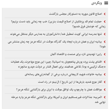
وبگردی
اصلاح قانون مهریه به دستورکار مجلس بازگشت
حمایت تمام قد پزشکیان از اصلاح قیمت بنزین/ خب چه زمانی باید دست بزنیم؟
زمانی که خودمان غرق شدیم؟
تنها مدرسه ایرانی کویت تعطیل شد/ دانش‌آموزان به مدارس دیگر منتقل می‌شوند
بیانیه ایران و عمان درباره ایجاد یک گذرگاه موقت در تنگه هرمز چه زمان منتشر می
شود؟
راین؛ تهدیدی تازه برای صنعت و اقتصاد آلمان
افشای پشت پرده یورش پناهجویان به اسپانیا/ چین: این موج مهاجرت، یک عملیات
«جنگ ترکیبی» بود/ تلاشی هدفمند برای اعمال فشار بر دولت «پدرو سانچز»
بیانیه خانواده شهید لاریجانی درباره برخی از گمانه‌زنی‌های رسانه‌ای
آغاز موج شدید بارش‌ها از این تاریخ / ال‌نینو در راه است
موافقت عمان با چارچوپ یک توافق موقت با ایران برای بازگشایی تنگه هرمز؟
العربیه: مذاکرات غیرمستقیم ایران و آمریکا برای بازگشایی تنگه هرمز وارد مرحله
نهایی شد