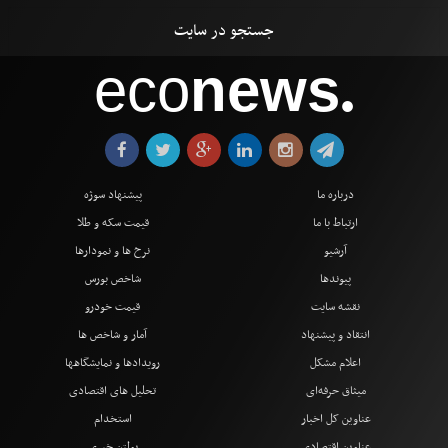
eco
news
●
درباره ما
پیشنهاد سوژه
ارتباط با ما
قیمت سکه و طلا
آرشیو
نرخ ها و نمودارها
پیوندها
شاخص بورس
نقشه سایت
قیمت خودرو
انتقاد و پیشنهاد
آمار و شاخص ها
اعلام مشکل
رویدادها و نمایشگاهها
میثاق حرفه‌ای
تحلیل های اقتصادی
عناوین کل اخبار
استخدام
عناوین اقتصادی
بولتن خبری