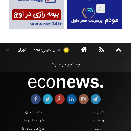
دمای کنونی: 34 °
eco
news
●
درباره ما
پیشنهاد سوژه
ارتباط با ما
قیمت سکه و طلا
آرشیو
نرخ ها و نمودارها