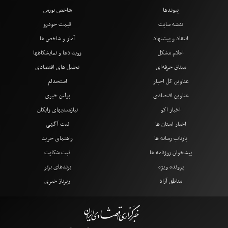
پیوندها
شاخص بورس
نقشه سایت
قیمت خودرو
انتقاد و پیشنهاد
آمار و شاخص ها
اعلام مشکل
رویدادها و نمایشگاهها
میثاق حرفه‌ای
تحلیل های اقتصادی
عناوین کل اخبار
استخدام
عناوین اقتصادی
بولتن خبری
اخبار اکو
نیازمندیهای رایگان
اخبار استان ها
ثبت آگهی
بازتاب رسانه ها
راهنمای خرید
پیشخوان روزنامه ها
ثبت شکایت
پرونده ویژه
برندهای برتر
مناطق آزاد
رپرتاژ خبری