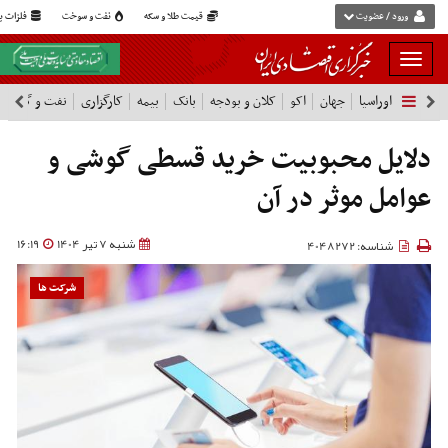
ورود / عضویت
قیمت طلا و سکه
نفت و سوخت
فلزات پا
بار
و
اوراسیا
جهان
اکو
کلان و بودجه
بانک
بیمه
کارگزاری
نفت و گاز
پ
بسته
نمودن
فهرست
دلایل محبوبیت خرید قسطی گوشی و
عوامل موثر در آن
شنبه 7 تیر 1404
16:19
شناسه: 4048272
شرکت ها