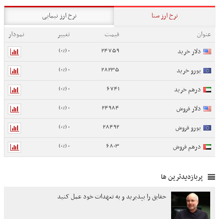
نرخ ارز سنا
نرخ ارز نیمایی
عنوان
قیمت
تغییر
نمودار
0 (0%)
24759
دلار خرید
0 (0%)
28235
یورو خرید
0 (0%)
6741
درهم خرید
0 (0%)
24984
دلار فروش
0 (0%)
28492
یورو فروش
0 (0%)
6803
درهم فروش
پربازدیدترین ها
حقایق را بپذیرید و به تعهدات خود عمل کنید