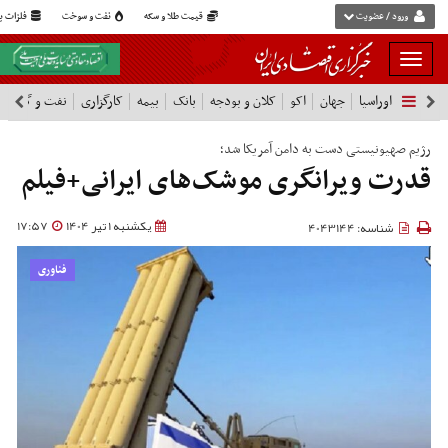
ورود / عضویت
قیمت طلا و سکه
نفت و سوخت
فلزات پا
بار
و
اوراسیا
جهان
اکو
کلان و بودجه
بانک
بیمه
کارگزاری
نفت و گاز
پ
بسته
نمودن
فهرست
رژیم صهیونیستی دست به دامن آمریکا شد؛
قدرت ویرانگری موشک‌های ایرانی+فیلم
یکشنبه 1 تیر 1404
17:57
شناسه: 4043144
فناوری