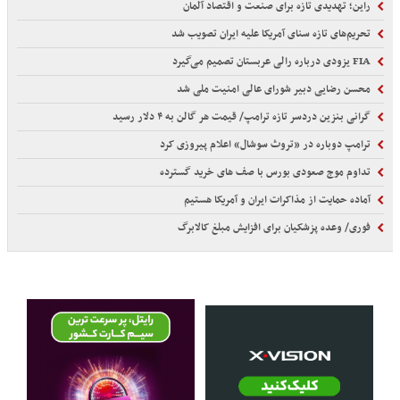
راین؛ تهدیدی تازه برای صنعت و اقتصاد آلمان
تحریم‌های تازه سنای آمریکا علیه ایران تصویب شد
FIA یزودی درباره رالی عربستان تصمیم می‌گیرد
محسن رضایی دبیر شورای عالی امنیت ملی شد
گرانی بنزین دردسر تازه ترامپ/ قیمت هر گالن به ۴ دلار رسید
ترامپ دوباره در «تروث سوشال» اعلام پیروزی کرد
تداوم موج صعودی بورس با صف های خرید گسترده
آماده حمایت از مذاکرات ایران و آمریکا هستیم
فوری/ وعده پزشکیان برای افزایش مبلغ کالابرگ