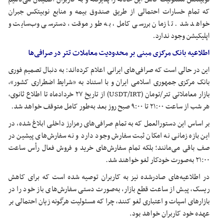
که تمام خسارات احتمالی از طریق صندوق بیمه و منابع
نوبیتکس
جبران
خواهد شد. تا زمان بررسی کامل، به طور موقت، دسترسی وب‌سایت و
اپلیکیشن وجود ندارد.
اطلاعیه بانک مرکزی مبنی بر محدودیت معاملات
تتر
در صرافی‌ها
این در حالی است که صرافی‌های ایرانی اعلام کرده‌اند: به دنبال تصمیم فوری
بانک مرکزی جمهوری اسلامی ایران و با استناد به «شرایط اضطراری کشور»،
بازار معاملاتی تتر/تومان (USDT/IRT) از تاریخ ۲۷ خردادماه تا اطلاع ثانوی،
هر شب از ساعت ۲۱:۰۰ تا ۹:۰۰ صبح روز بعد به‌طور کامل متوقف خواهد شد.
بر اساس این دستورالعمل که به تمام صرافی‌های
رمزارز
داخلی ابلاغ شده، در
این بازه زمانی نه امکان ثبت سفارش وجود دارد و نه سفارش‌های پیشین در
صف باقی می‌مانند؛ بلکه تمام سفارش‌های خرید و فروش فعال رأس ساعت
۲۱:۰۰ به‌صورت خودکار لغو خواهند شد.
در اطلاعیه‌های صادرشده نیز به کاربران توصیه شده است که برای کاهش
ریسک، پیش از ساعت قطع بازار، به‌صورت دستی سفارش‌های باز خود را در
بازارهای
اسپات
و اعتباری لغو کنند، چرا که مسئولیت هرگونه زیان احتمالی بر
عهده خود کاربران خواهد بود.