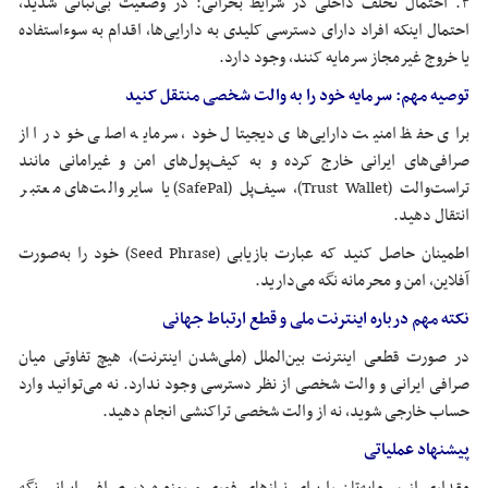
۳. احتمال تخلف داخلی در شرایط بحرانی: در وضعیت بی‌ثباتی شدید،
احتمال اینکه افراد دارای دسترسی کلیدی به دارایی‌ها، اقدام به سوءاستفاده
یا خروج غیرمجاز سرمایه کنند، وجود دارد.
توصیه مهم: سرمایه خود را به
والت
شخصی منتقل کنید
برای حفظ امنیت دارایی‌های دیجیتال خود، سرمایه اصلی خود را از
صرافی‌های ایرانی خارج کرده و به کیف‌پول‌های امن و
غیرامانی
مانند
تراست‌والت
(Trust Wallet)، سیف‌پل (SafePal) یا سایر والت‌های معتبر
انتقال دهید.
اطمینان حاصل کنید که عبارت بازیابی (Seed Phrase) خود را به‌صورت
آفلاین، امن و محرمانه نگه می‌دارید.
نکته مهم درباره اینترنت ملی و قطع ارتباط جهانی
در صورت قطعی اینترنت بین‌الملل (ملی‌شدن اینترنت)، هیچ تفاوتی میان
صرافی ایرانی و
والت
شخصی از نظر دسترسی وجود ندارد. نه می‌توانید وارد
حساب خارجی شوید، نه از
والت
شخصی تراکنشی انجام دهید.
پیشنهاد عملیاتی