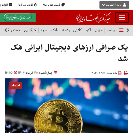
ورود / عضویت
قیمت طلا و سکه
نفت و سوخت
فلزات پا
بار
و
اوراسیا
جهان
اکو
کلان و بودجه
بانک
بیمه
کارگزاری
نفت و گاز
پ
بسته
نمودن
فهرست
یک صرافی ارزهای دیجیتال ایرانی هک
شد
چهارشنبه 28 خرداد 1404
13:15
شناسه: 4040895
اقتصاد