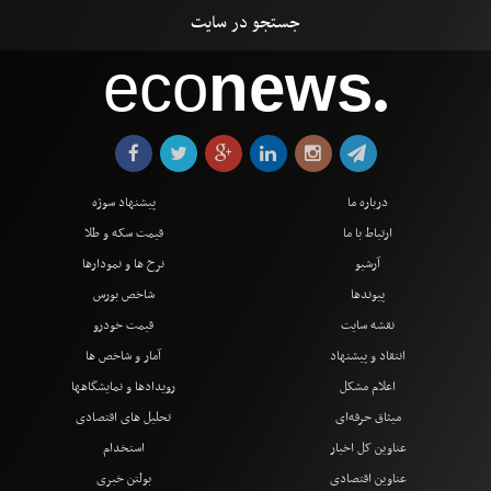
eco
news
●
درباره ما
پیشنهاد سوژه
ارتباط با ما
قیمت سکه و طلا
آرشیو
نرخ ها و نمودارها
پیوندها
شاخص بورس
نقشه سایت
قیمت خودرو
انتقاد و پیشنهاد
آمار و شاخص ها
اعلام مشکل
رویدادها و نمایشگاهها
میثاق حرفه‌ای
تحلیل های اقتصادی
عناوین کل اخبار
استخدام
عناوین اقتصادی
بولتن خبری