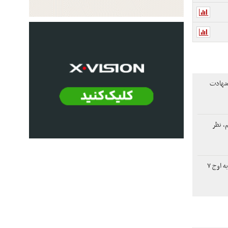
 شهادت
م، نظر
افت دلار، طلای جهانی را به اوج ۷