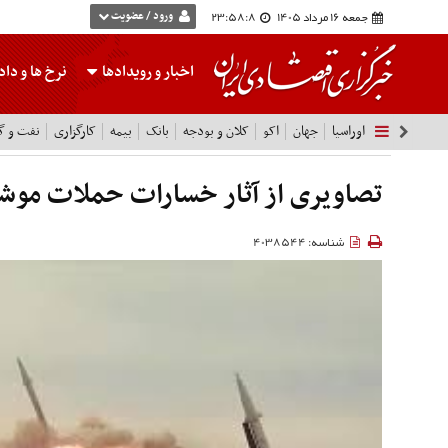
جمعه 16 مرداد 1405
23:58:9
ورود / عضویت
اخبار و رویدادها
نرخ ها
و داده
اوراسیا
جهان
اکو
کلان و بودجه
بانک
بیمه
کارگزاری
نفت و گا
تصاویری از آثار خسارات حملات موش
شناسه: 4038544