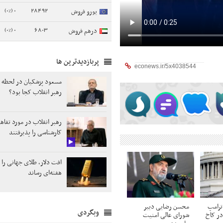
0 (0%)
28492
یورو فروش
0 (0%)
6803
درهم فروش
پربازدیدترین ها
مسعود پزشکیان در لحظه
رهبر انقلاب کجا بود؟
رهبر انقلاب در مورد تفاه
کارشناسی را پذیرفتند
هفته‌ای رساند
ترامپ
محسن رضایی دبیر
وبگردی
 در کاخ
شورای عالی امنیت