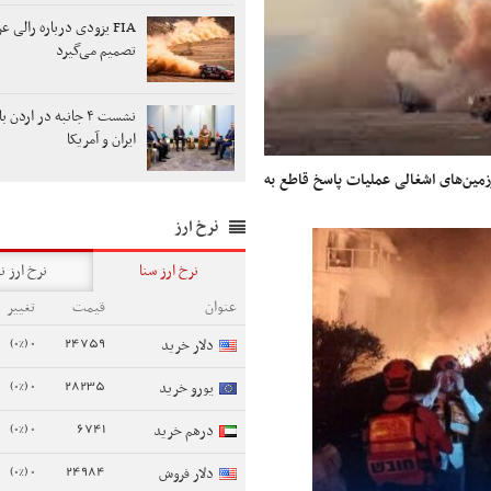
FIA یزودی درباره رالی ع
تصمیم می‌گیرد
نشست ۴ جانبه در ارد
ایران و آمریکا
مین‌های اشغالی عملیات پاسخ قاطع به
نرخ ارز
نرخ ارز سنا
نرخ ارز ن
عنوان
قیمت
تغییر
0 (0%)
24759
دلار خرید
0 (0%)
28235
یورو خرید
0 (0%)
6741
درهم خرید
0 (0%)
24984
دلار فروش