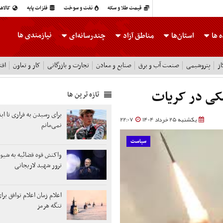
قیمت طلا و سکه
نفت و سوخت
فلزات پایه
کالاه
نیازمندی ها
 ها
استان‌ها
مناطق آزاد
چندرسانه‌ای
ز
پتروشیمی
صنعت آب و برق
صنایع و معادن
تجارت و بازرگانی
کار و تعاون
اقت
کی در کریات
تازه ترین ها
برای رسیدن به فراری تا اب
یکشنبه 25 خرداد 1404
22:07
نمی‌مانم
سیاست
واکنش قوه قضائیه به شیوه
ترور شهید لاریجانی
اعلام زمان اعلام توافق برا
تنگه هرمز