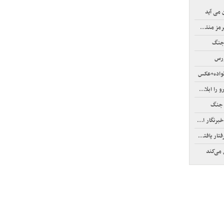
 می آید
نتشر شد
 جنگ
نواده+عکس
بلاغ کرد
 جنگ
ر الجزیره
افته‌اند!
می‌کند