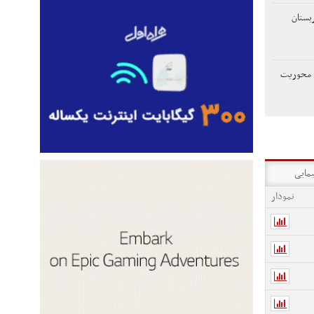
ربستان
ن با محوریت
یمایی
نمودار