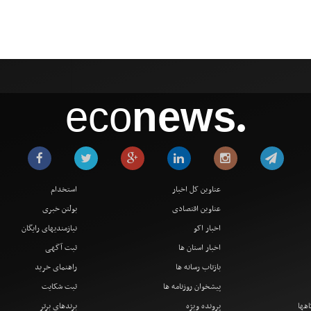
eco
news
●
عناوین کل اخبار
استخدام
عناوین اقتصادی
بولتن خبری
اخبار اکو
نیازمندیهای رایگان
اخبار استان ها
ثبت آگهی
بازتاب رسانه ها
راهنمای خرید
پیشخوان روزنامه ها
ثبت شکایت
اهها
پرونده ویژه
برندهای برتر