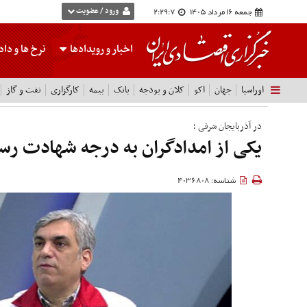
جمعه 16 مرداد 1405
2:29:8
ورود / عضویت
اخبار و رویدادها
نرخ ها
و داده
اوراسیا
جهان
اکو
کلان و بودجه
بانک
بیمه
کارگزاری
نفت و گاز
در آذربایجان شرقی ؛
یکی از امدادگران به درجه شهادت رس
شناسه: 4036808