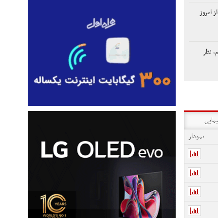
این ۳ گروه از امروز
م، نظر
یمایی
نمودار