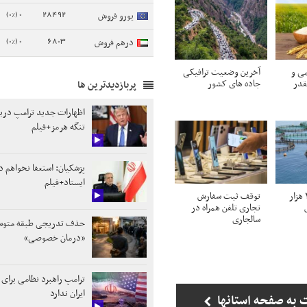
0 (0%)
28492
یورو فروش
0 (0%)
6803
درهم فروش
ی و
آخرین وضعیت ترافیکی
قدر
جاده های کشور
پربازدیدترین ها
اظهارات جدید ترامپ درب
تنگه هرمز+فیلم
پزشکیان: استعفا نخواهم د
ایستاد+فیلم
ظرفیت تولید ۲۰۰ هزار
توقف ثبت سفارش
تجاری تلفن همراه در
سالجاری
حذف تدریجی طبقه متوسط 
«درمان خصوصی»
ترامپ راهبرد نظامی برای 
ایران ندارد
 به صفحه استانها