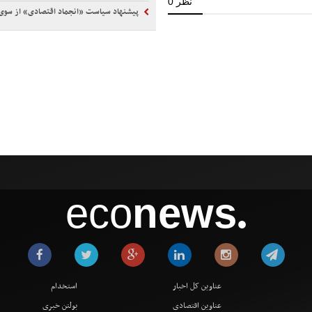
پیشنهاد سیاست «انجماد اقتصادی» از سوی یک اق
eco
news
●
عناوین کل اخبار
استخدام
عناوین اقتصادی
بولتن خبری