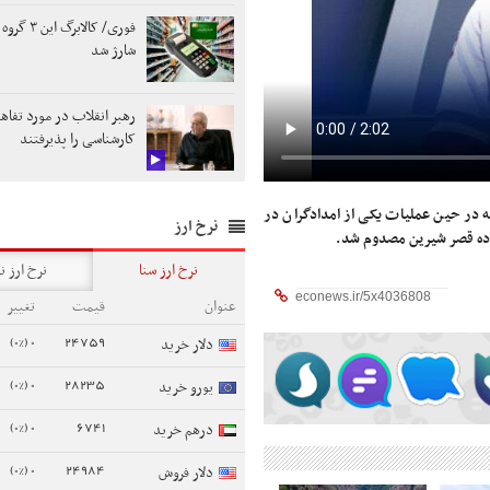
فوری/ کالابرگ 
شارژ شد
رهبر انقلاب در مورد تفاه
کارشناسی را پذیرفتند
ر حین عملیات یکی از امدادگران در
نرخ ارز
وده قصر شیرین مصدوم شد.
نرخ ارز سنا
نرخ ارز ن
عنوان
قیمت
تغییر
0 (0%)
24759
دلار خرید
0 (0%)
28235
یورو خرید
0 (0%)
6741
درهم خرید
0 (0%)
24984
دلار فروش