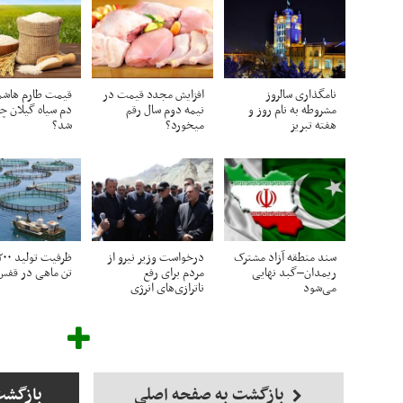
نامگذاری سالروز
افزایش مجدد قیمت در
قیمت طارم هاشم
مشروطه به نام روز و
نیمه دوم سال رقم
دم سیاه گیلان چ
هفته تبریز
میخورد؟
شد؟
سند منطقه آزاد مشترک
درخواست وزیر نیرو از
ریمدان–گبد نهایی
مردم برای رفع
تن ماهی در قفس
می‌شود
ناترازی‌های انرژی
بازگشت به صفحه اصلی
بازگشت