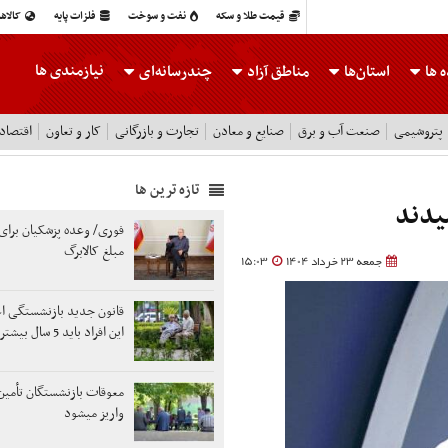
قیمت طلا و سکه
نفت و سوخت
فلزات پایه
کالاه
نیازمندی ها
 ها
استان‌ها
مناطق آزاد
چندرسانه‌ای
پتروشیمی
صنعت آب و برق
صنایع و معادن
تجارت و بازرگانی
کار و تعاون
اقتصاد
تازه ترین ها
یدند
فوری/ وعده پزشکیان برای 
مبلغ کالابرگ
جمعه 23 خرداد 1404
15:03
قانون جدید بازنشستگی اع
این افراد باید 5 سال بیشتر کار کنند
معوقات بازنشستگان تأمین
واریز میشود