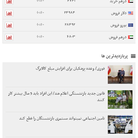
0 (0%)
6741
درهم خرید
0 (0%)
24984
دلار فروش
0 (0%)
28492
یورو فروش
0 (0%)
6803
درهم فروش
پربازدیدترین ها
فوری/ وعده پزشکیان برای افزایش مبلغ کالابرگ
قانون جدید بازنشستگی اعلام شد/ این افراد باید 5 سال بیشتر کار
کنند
تامین اجتماعی نمیتواند مستمری بازنشستگان را قطع کند