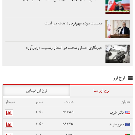
معیشت مردم مهم‌ترین دغدغه من است
خبرنگاری؛ شغلی سخت در انتظار رسمیت «زیان‌آور»
نرخ ارز
نرخ ارز سنا
نرخ ارز نیمایی
عنوان
قیمت
تغییر
نمودار
0 (0%)
24759
دلار خرید
0 (0%)
28235
یورو خرید