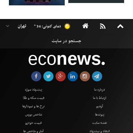
دمای کنونی: 34 °
eco
news
●
درباره ما
پیشنهاد سوژه
ارتباط با ما
قیمت سکه و طلا
آرشیو
نرخ ها و نمودارها
پیوندها
شاخص بورس
نقشه سایت
قیمت خودرو
انتقاد و پیشنهاد
آمار و شاخص ها