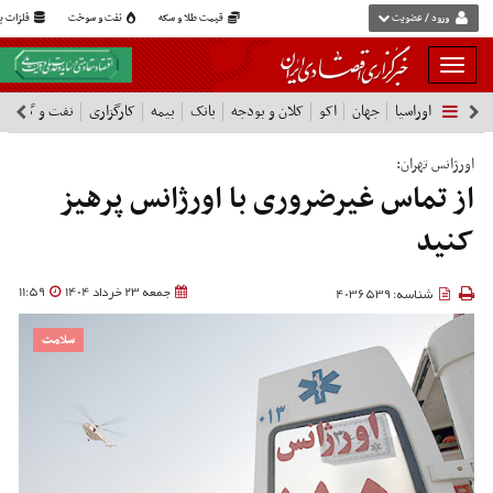
ورود / عضویت
قیمت طلا و سکه
نفت و سوخت
فلزات پا
بار
و
اوراسیا
جهان
اکو
کلان و بودجه
بانک
بیمه
کارگزاری
نفت و گاز
پ
بسته
نمودن
فهرست
اورژانس تهران:
از تماس غیرضروری با اورژانس پرهیز
کنید
جمعه 23 خرداد 1404
11:59
شناسه: 4036539
سلامت