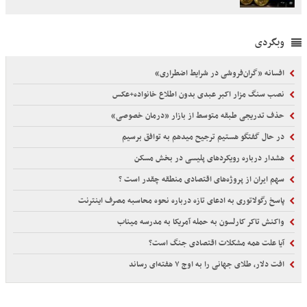
وبگردی
افسانه «گران‌فروشی در شرایط اضطراری»
نصب سنگ مزار اکبر عبدی بدون اطلاع خانواده+عکس
حذف تدریجی طبقه متوسط از بازار «درمان خصوصی»
در حال گفتگو هستیم ترجیح میدهم به توافق برسیم
هشدار درباره رویکردهای پلیسی در بخش مسکن
سهم ایران از پروژه‌های اقتصادی منطقه چقدر است ؟
پاسخ رگولاتوری به ادعای تازه درباره نحوه محاسبه مصرف اینترنت
واکنش تاکر کارلسون به حمله آمریکا به مدرسه میناب
آیا علت همه مشکلات اقتصادی جنگ است؟
افت دلار، طلای جهانی را به اوج ۷ هفته‌ای رساند