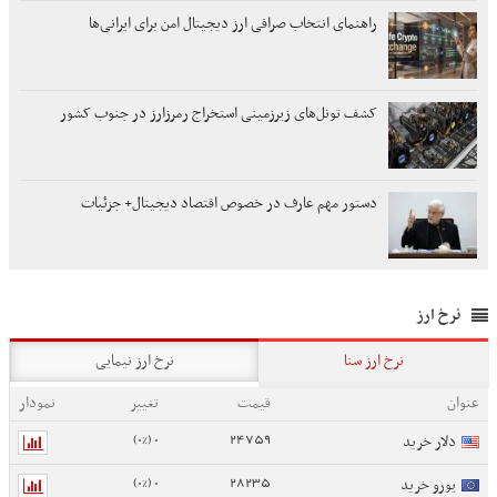
راهنمای انتخاب صرافی ارز دیجیتال امن برای ایرانی‌ها
کشف تونل‌های زیرزمینی استخراج رمرزارز در جنوب کشور
دستور مهم عارف در خصوص اقتصاد دیجیتال+ جزئیات
نرخ ارز
نرخ ارز سنا
نرخ ارز نیمایی
عنوان
قیمت
تغییر
نمودار
0 (0%)
24759
دلار خرید
0 (0%)
28235
یورو خرید