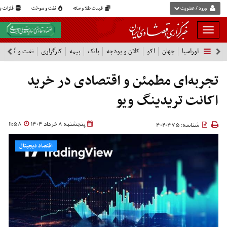
ورود / عضویت
قیمت طلا و سکه
نفت و سوخت
فلزات پا
بار
و
اوراسیا
جهان
اکو
کلان و بودجه
بانک
بیمه
کارگزاری
نفت و گاز
پ
بسته
نمودن
فهرست
تجربه‌ای مطمئن و اقتصادی در خرید
اکانت تریدینگ ویو
پنجشنبه 8 خرداد 1404
11:58
شناسه: 4020475
اقتصاد دیجیتال