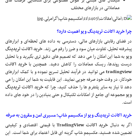
سیگنال ‌های مبتنی بر هوش مصنوعی برای شناسایی فرصت ‌های
معاملاتی در بازارهای مختلف
چرا خرید اکانت تریدینگ ویو اهمیت دارد؟
در فضای رقابتی بازارهای مالی، دسترسی به داده‌ های لحظه‌ای و ابزارهای
پیشرفته تحلیل، تفاوت میان سود و ضرر را رقم می ‌زند.
خرید اکانت تریدینگ
ویو
به شما این امکان را می ‌دهد که تصمیم‌ های دقیق ‌تری بگیرید و با تحلیل
درست روندها، ریسک معاملات را کاهش دهید. همچنین با
خرید اکانت
tradingview
می توانید در فرآیند تحلیل تسریع نموده و با کمک ابزارهای
خودکار، در وقت خود صرفه‌ جویی نمایید. این قابلیت به شما این امکان را می
دهد تا نیاز به سایر پلتفرم‌ ها را حذف کنید، چرا که
خرید اکانت تریدینگ
ویو
مجموعه ‌ای جامع از امکانات تکنیکال و حتی بنیادین را در خود جای داده
است.
خرید اکانت تریدینگ ویو از مکسیمم شاپ؛ مسیری امن و مقرون به صرفه
اگر به دنبال
خرید اکانت TradingView
با قیمتی اقتصادی و کیفیتی
تضمین‌ شده هستید، مکسیمم شاپ گزینه‌ ای قابل اعتماد برای شما است. این