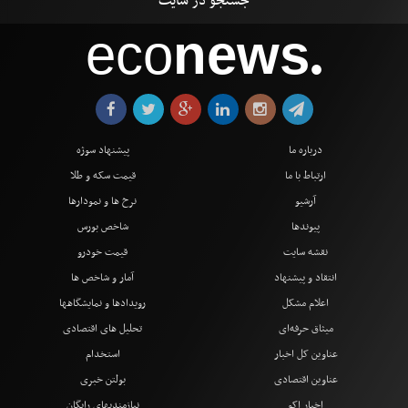
eco
news
●
درباره ما
پیشنهاد سوژه
ارتباط با ما
قیمت سکه و طلا
آرشیو
نرخ ها و نمودارها
پیوندها
شاخص بورس
نقشه سایت
قیمت خودرو
انتقاد و پیشنهاد
آمار و شاخص ها
اعلام مشکل
رویدادها و نمایشگاهها
میثاق حرفه‌ای
تحلیل های اقتصادی
عناوین کل اخبار
استخدام
عناوین اقتصادی
بولتن خبری
اخبار اکو
نیازمندیهای رایگان