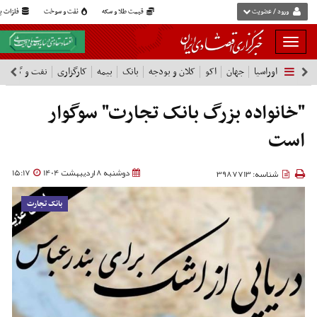
ورود / عضویت
قیمت طلا و سکه
نفت و سوخت
فلزات پا
بار
و
اوراسیا
جهان
اکو
کلان و بودجه
بانک
بیمه
کارگزاری
نفت و گاز
پ
بسته
نمودن
فهرست
"خانواده بزرگ بانک تجارت" سوگوار
است
دوشنبه 8 اردیبهشت 1404
15:17
شناسه: 3987713
بانک تجارت