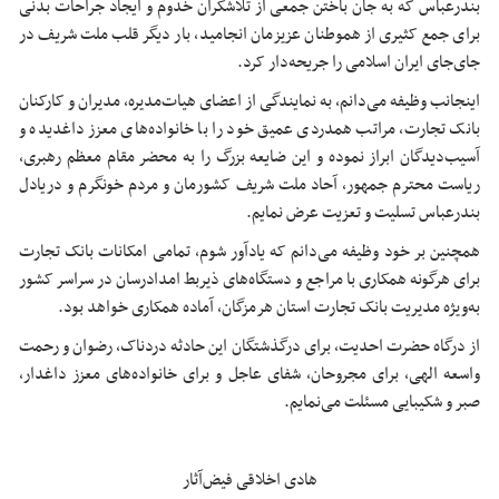
بندرعباس که به جان باختن جمعی از تلاشگران خدوم و ایجاد جراحات بدنی
برای جمع کثیری از هموطنان عزیزمان انجامید، بار دیگر قلب ملت شریف در
جای‌جای ایران اسلامی را جریحه‌دار کرد.
اینجانب وظیفه می‌دانم، به نمایندگی از اعضای هیات‌مدیره، مدیران و کارکنان
بانک تجارت، مراتب همدردی عمیق خود را با خانواده‌های معزز داغدیده و
آسیب‌دیدگان ابراز نموده و این ضایعه بزرگ را به محضر مقام معظم رهبری،
ریاست محترم جمهور، آحاد ملت شریف کشورمان و مردم خونگرم و دریادل
بندرعباس تسلیت و تعزیت عرض نمایم.
همچنین بر خود وظیفه می‌دانم که یادآور شوم، تمامی امکانات بانک تجارت
برای هرگونه همکاری با مراجع و دستگاه‌های ذیربط امداد‌رسان در سراسر کشور
به‌ویژه مدیریت بانک تجارت استان هرمزگان، آماده همکاری خواهد بود.
از درگاه حضرت احدیت، برای درگذشتگان این حادثه دردناک، رضوان و رحمت
واسعه الهی، برای مجروحان، شفای عاجل و برای خانواده‌های معزز داغدار،
صبر و شکیبایی مسئلت می‌نمایم.
هادی اخلاقی فیض‌آثار