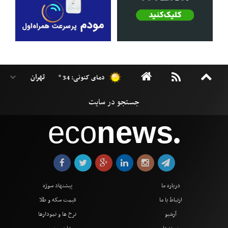
دمای کنونی: 34 °
eco
news
●
درباره ما
پیشنهاد سوژه
ارتباط با ما
قیمت سکه و طلا
آرشیو
نرخ ها و نمودارها