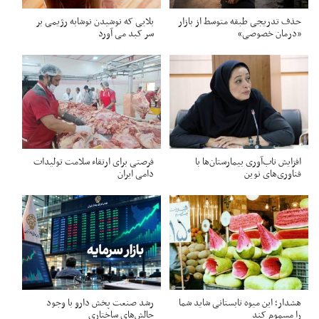
حذف تدریجی طبقه متوسط از بازار
بلایی که نوشیدن نوشابه رژیمی بر
«درمان خصوصی»
سر کبد می آورد
افزایش تاب‌آوری بیمارستان‌ها با
فرصتی برای ارتقاء سلامت تولیدات
فناوری‌های نوین
دامی ایران
هشدار؛ این میوه تابستانی شاید شما
رشد صنعت پخش دارو با وجود
را مسموم کند
چالش‌های ساختاری