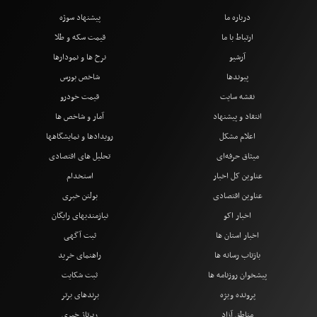
درباره ما
پیشنهاد سوژه
ارتباط با ما
قیمت سکه و طلا
آرشیو
نرخ ها و نمودارها
پیوندها
شاخص بورس
نقشه سایت
قیمت خودرو
انتقاد و پیشنهاد
آمار و شاخص ها
اعلام مشکل
رویدادها و نمایشگاهها
میثاق حرفه‌ای
تحلیل های اقتصادی
عناوین کل اخبار
استخدام
عناوین اقتصادی
بولتن خبری
اخبار اکو
نیازمندیهای رایگان
اخبار استان ها
ثبت آگهی
بازتاب رسانه ها
راهنمای خرید
پیشخوان روزنامه ها
ثبت شکایت
پرونده ویژه
برندهای برتر
مناطق آزاد
رپرتاژ خبری