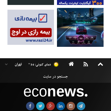
دمای کنونی: 34 °
eco
news
●