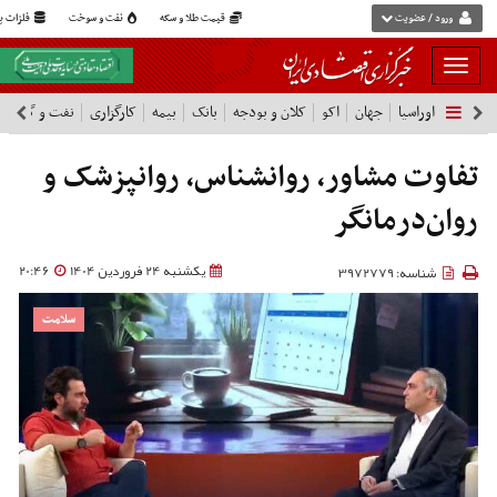
ورود / عضویت
قیمت طلا و سکه
نفت و سوخت
فلزات پا
بار
و
اوراسیا
جهان
اکو
کلان و بودجه
بانک
بیمه
کارگزاری
نفت و گاز
پ
بسته
نمودن
فهرست
تفاوت مشاور، روانشناس، روانپزشک و
روان‌درمانگر
یکشنبه 24 فروردین 1404
20:46
شناسه: 3972779
سلامت