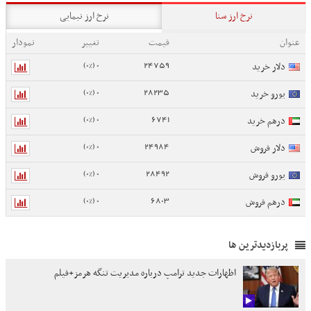
نرخ ارز سنا
نرخ ارز نیمایی
عنوان
قیمت
تغییر
نمودار
0 (0%)
24759
دلار خرید
0 (0%)
28235
یورو خرید
0 (0%)
6741
درهم خرید
0 (0%)
24984
دلار فروش
0 (0%)
28492
یورو فروش
0 (0%)
6803
درهم فروش
پربازدیدترین ها
اظهارات جدید ترامپ درباره مدیریت تنگه هرمز+فیلم