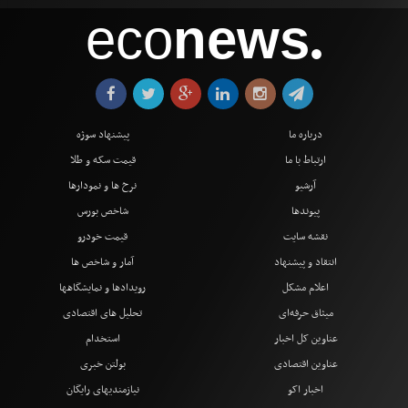
eco
news
●
درباره ما
پیشنهاد سوژه
ارتباط با ما
قیمت سکه و طلا
آرشیو
نرخ ها و نمودارها
پیوندها
شاخص بورس
نقشه سایت
قیمت خودرو
انتقاد و پیشنهاد
آمار و شاخص ها
اعلام مشکل
رویدادها و نمایشگاهها
میثاق حرفه‌ای
تحلیل های اقتصادی
عناوین کل اخبار
استخدام
عناوین اقتصادی
بولتن خبری
اخبار اکو
نیازمندیهای رایگان