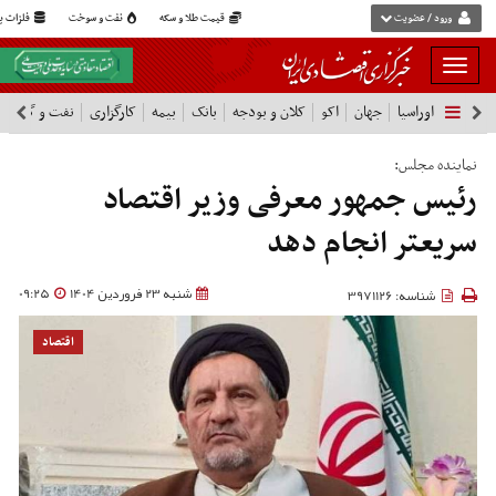
ورود / عضویت
قیمت طلا و سکه
نفت و سوخت
فلزات پا
بار
و
اوراسیا
جهان
اکو
کلان و بودجه
بانک
بیمه
کارگزاری
نفت و گاز
پ
بسته
نمودن
فهرست
نماینده مجلس:
رئیس جمهور معرفی وزیر اقتصاد
سریعتر انجام دهد
شنبه 23 فروردین 1404
09:25
شناسه: 3971126
اقتصاد