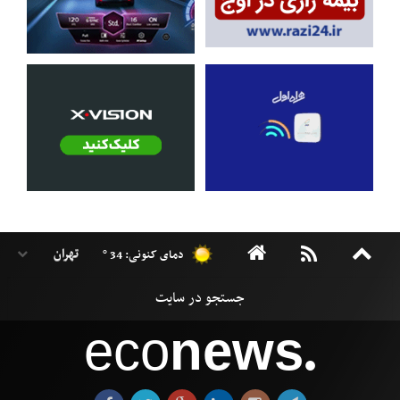
دمای کنونی: 34 °
eco
news
●