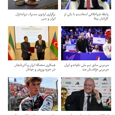
رابطه غیراخلاقی اینفانتینو با یکی از
برگزاری اردوی مشترک تیراندازان
کارکنان یوفا
ایران و چین
سرمربی سابق تیم ملی تکواندو ایران
همکاری سه‌ساله ایران و آذربایجان
سرمربی قزاقستان شد
در حوزه ورزش و جوانان