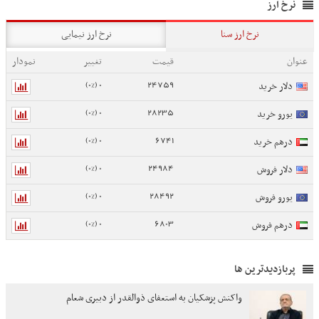
نرخ ارز
نرخ ارز سنا
نرخ ارز نیمایی
عنوان
قیمت
تغییر
نمودار
0 (0%)
24759
دلار خرید
0 (0%)
28235
یورو خرید
0 (0%)
6741
درهم خرید
0 (0%)
24984
دلار فروش
0 (0%)
28492
یورو فروش
0 (0%)
6803
درهم فروش
پربازدیدترین ها
واکنش پزشکیان به استعفای ذوالقدر از دبیری شعام