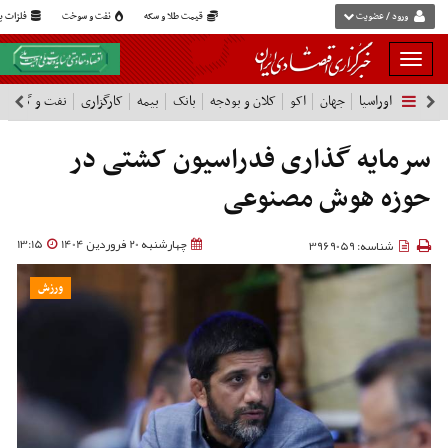
ورود / عضویت
قیمت طلا و سکه
نفت و سوخت
فلزات پا
بار
و
اوراسیا
جهان
اکو
کلان و بودجه
بانک
بیمه
کارگزاری
نفت و گاز
پ
بسته
نمودن
فهرست
سرمایه گذاری فدراسیون کشتی در
حوزه هوش مصنوعی
چهارشنبه 20 فروردین 1404
13:15
شناسه: 3969059
ورزش