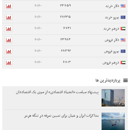
0 (0%)
24759
دلار خرید
0 (0%)
28235
یورو خرید
0 (0%)
6741
درهم خرید
0 (0%)
24984
دلار فروش
0 (0%)
28492
یورو فروش
0 (0%)
6803
درهم فروش
پربازدیدترین ها
پیشنهاد سیاست «انجماد اقتصادی» از سوی یک اقتصاددان
مذاکرات ایران و عمان برای تعیین تعرفه در تنگه هرمز