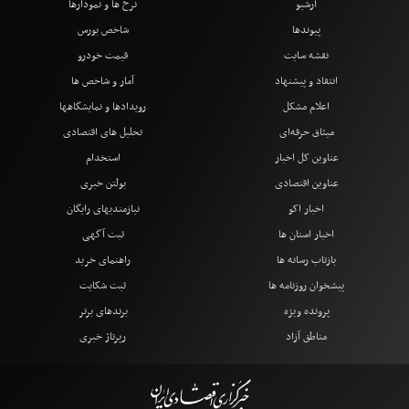
آرشیو
نرخ ها و نمودارها
پیوندها
شاخص بورس
نقشه سایت
قیمت خودرو
انتقاد و پیشنهاد
آمار و شاخص ها
اعلام مشکل
رویدادها و نمایشگاهها
میثاق حرفه‌ای
تحلیل های اقتصادی
عناوین کل اخبار
استخدام
عناوین اقتصادی
بولتن خبری
اخبار اکو
نیازمندیهای رایگان
اخبار استان ها
ثبت آگهی
بازتاب رسانه ها
راهنمای خرید
پیشخوان روزنامه ها
ثبت شکایت
پرونده ویژه
برندهای برتر
مناطق آزاد
رپرتاژ خبری