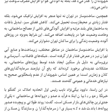
شهروندان را هدر می‌دهد، بلکه به آلودگی هوا و افزایش مصرف سوخت نیز
دامن می‌زند.
همچنین، ساخت‌وساز در تهران نه تنها منجر به افزایش ترافیک می‌شود، بلکه
فشار زیادی بر محیط‌زیست تحمیل می‌کند. کاهش فضای سبز، تبدیل باغات
به ساختمان‌های بلند مرتبه و افزایش آلودگی‌های
ناشی از
مصالح ساختمانی، به
وخامت وضعیت هوا در پایتخت اضافه می‌کند. این شرایط به‌ویژه در روزهای
آلوده، وضعیت زندگی را برای ساکنان تهران دشوارتر می‌کند.
با افزایش ساخت‌وساز ساختمان در مناطق مختلف، زیرساخت‌ها و منابع آبی
تهران نیز در معرض فشار قرار گرفته است. شبکه‌های فاضلاب، آب‌رسانی و
برق‌رسانی به دلیل بار سنگین
ایجاد شده
توسط پروژه‌های ساختمانی، به
مشکلات عدیده‌ای برخورد کرده‌اند که رفع آن نیازمند سرمایه‌گذاری‌های
کلان و زمان‌بر است؛ بر همین اساس، شهروندان از عدم پاسخگویی صحیح به
نیازهای خدماتی و عمومی گله‌مند هستند.
در این راستا، داوود بیگی‌نژاد نایب رئیس اول اتحادیه املاک در گفتگو با
خبرنگار مهر با بیان اینکه فرآیند صدور «پروانه‌های ساختمانی» یکی‌از
جدی‌ترین چالش‌های بازار مسکن است، گفت: روند طولانی و پیچیده صدور
پروانه‌ها باعث شده که بسیاری از سرمایه‌گذاران و سازندگان مسکن از