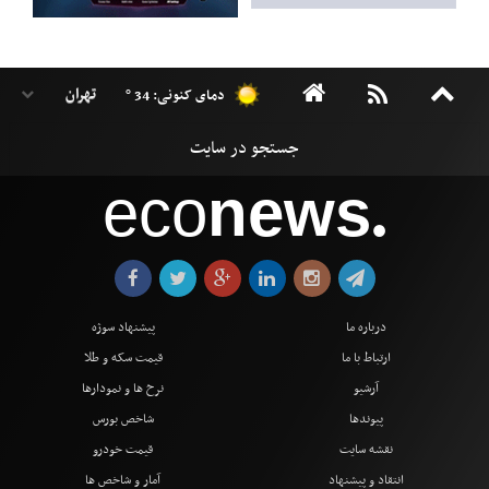
دمای کنونی: 34 °
eco
news
●
درباره ما
پیشنهاد سوژه
ارتباط با ما
قیمت سکه و طلا
آرشیو
نرخ ها و نمودارها
پیوندها
شاخص بورس
نقشه سایت
قیمت خودرو
انتقاد و پیشنهاد
آمار و شاخص ها