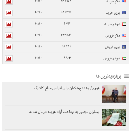
0 (0%)
24759
دلار خرید
0 (0%)
28235
یورو خرید
0 (0%)
6741
درهم خرید
0 (0%)
24984
دلار فروش
0 (0%)
28492
یورو فروش
0 (0%)
6803
درهم فروش
پربازدیدترین ها
فوری/ وعده پزشکیان برای افزایش مبلغ کالابرگ
بیماران مجبور به پرداخت آزاد هزینه درمان شدند