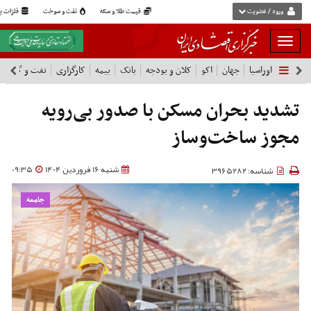
ورود / عضویت
قیمت طلا و سکه
نفت و سوخت
فلزات پا
بار
و
اوراسیا
جهان
اکو
کلان و بودجه
بانک
بیمه
کارگزاری
نفت و گاز
پ
بسته
نمودن
فهرست
تشدید بحران مسکن با صدور بی‌رویه
مجوز ساخت‌وساز
شنبه 16 فروردین 1404
09:35
شناسه: 3965282
جامعه