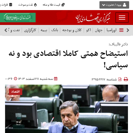
ورود / عضویت
قیمت طلا و سکه
نفت و سوخت
فلزات پا
بار
و
اوراسیا
جهان
اکو
کلان و بودجه
بانک
بیمه
کارگزاری
نفت و گاز
پ
بسته
نمودن
فهرست
دکتر قالیباف:
استیضاح همتی کاملا اقتصادی بود و نه
سیاسی!
سه شنبه 28 اسفند 1403
00:36
شناسه: 3952217
اقتصاد