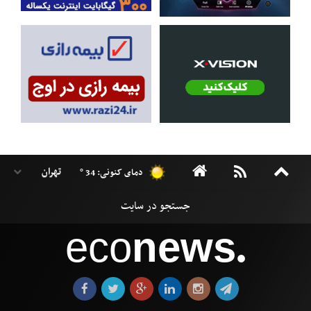
دمای کنونی: 34 °
eco
news
●