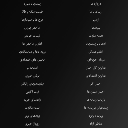
درباره ما
پیشنهاد سوژه
ارتباط با ما
قیمت سکه و طلا
آرشیو
نرخ ها و نمودارها
پیوندها
شاخص بورس
نقشه سایت
قیمت خودرو
انتقاد و پیشنهاد
آمار و شاخص ها
اعلام مشکل
رویدادها و نمایشگاهها
میثاق حرفه‌ای
تحلیل های اقتصادی
عناوین کل اخبار
استخدام
عناوین اقتصادی
بولتن خبری
اخبار اکو
نیازمندیهای رایگان
اخبار استان ها
ثبت آگهی
بازتاب رسانه ها
راهنمای خرید
پیشخوان روزنامه ها
ثبت شکایت
پرونده ویژه
برندهای برتر
مناطق آزاد
رپرتاژ خبری