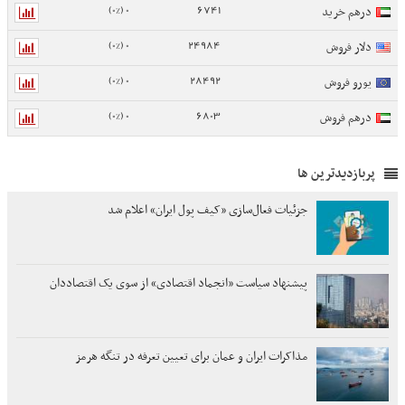
0 (0%)
6741
درهم خرید
0 (0%)
24984
دلار فروش
0 (0%)
28492
یورو فروش
0 (0%)
6803
درهم فروش
پربازدیدترین ها
جزئیات فعال‌سازی «کیف پول ایران» اعلام شد
پیشنهاد سیاست «انجماد اقتصادی» از سوی یک اقتصاددان
مذاکرات ایران و عمان برای تعیین تعرفه در تنگه هرمز