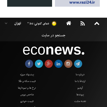
دمای کنونی: 34 °
eco
news
●
درباره ما
پیشنهاد سوژه
ارتباط با ما
قیمت سکه و طلا
آرشیو
نرخ ها و نمودارها
پیوندها
شاخص بورس
نقشه سایت
قیمت خودرو