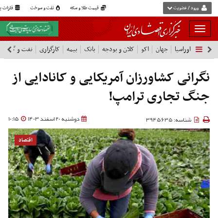
ورود / عضویت
قیمت طلا و سکه
نفت و سوخت
فلزات پا
بار
و
اوراسیا
جهان
اکو
کلان و بودجه
بانک
بیمه
کارگزاری
نفت و گاز
پ
بسته
نمودن
فهرست
نگرانی کشاورزان آمریکایی و کانادایی از
جنگ تجاری ترامپ!
دوشنبه 20 اسفند 1403
10:15
شناسه: 3945635
اقتصاد